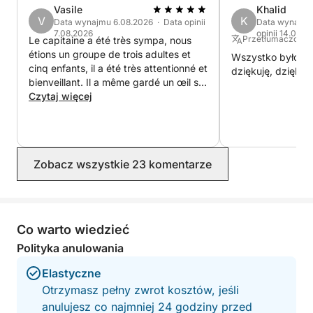
Vasile
Khalid
V
K
Data wynajmu 6.08.2026 · Data opinii
Data wynajmu
7.08.2026
opinii 14.07.2
Przetłumaczone z
Le capitaine a été très sympa, nous
étions un groupe de trois adultes et
Wszystko było wsp
cinq enfants, il a été très attentionné et
dziękuję, dziękuj
bienveillant. Il a même gardé un œil sur
les enfants pendant que nous on se
Czytaj więcej
reposait , je vous le recommande à 100
%.
Zobacz wszystkie 23 komentarze
Co warto wiedzieć
Polityka anulowania
Elastyczne
Otrzymasz pełny zwrot kosztów, jeśli
anulujesz co najmniej 24 godziny przed