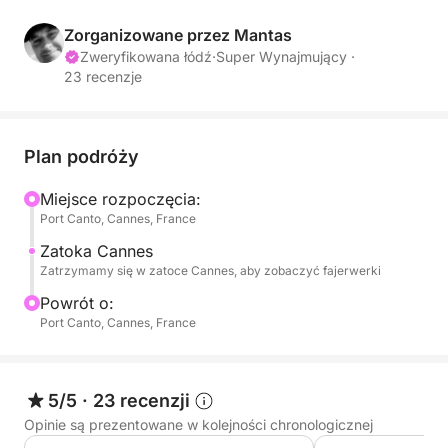
gdzie z pierwszego rzędu obejrzysz słynny na
całym świecie Festiwal Fajerwerków. Podziwiaj
Zorganizowane przez Mantas
nocne niebo pełne kolorów i muzyki z wygodnego
Zweryfikowana łódź
·
Super Wynajmujący ·
23 recenzje
pokładu naszej łodzi. Po pokazie wrócimy do Port
Canto pod gwiazdy.
Taca świeżego jedzenia + 6 x 0,5 l wody
Plan podróży
niegazowanej + 6 x 0,33 l Coca-Coli - 70 EUR
Miejsce rozpoczęcia:
Port Canto, Cannes, France
✨ Niezapomniane przeżycie łączące morze,
panoramę miasta i widowisko!
Zatoka Cannes
Zatrzymamy się w zatoce Cannes, aby zobaczyć fajerwerki
Powrót o:
Port Canto, Cannes, France
5/5
·
23 recenzji
Opinie są prezentowane w kolejności chronologicznej