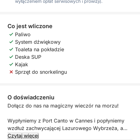
wyłączeniem opłat serwisowych i prowizji).
Co jest wliczone
Paliwo
System dźwiękowy
Toaleta na pokładzie
Deska SUP
Kajak
Sprzęt do snorkelingu
O doświadczeniu
Dołącz do nas na magiczny wieczór na morzu!
Wypłyniemy z Port Canto w Cannes i popłyniemy
wzdłuż zachwycającej Lazurowego Wybrzeża, a
następnie zakotwiczymy w pobliżu Zatoki Cannes,
Czytaj więcej