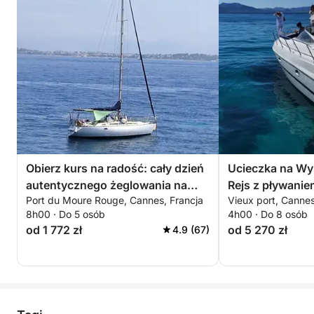
Obierz kurs na radość: cały dzień
Ucieczka na Wy
autentycznego żeglowania na
Rejs z pływanie
Port du Moure Rouge, Cannes, Francja
Vieux port, Cannes
żaglówce w Cannes
Cannes
8h00 · Do 5 osób
4h00 · Do 8 osób
od 1 772 zł
od 5 270 zł
4.9 (67)