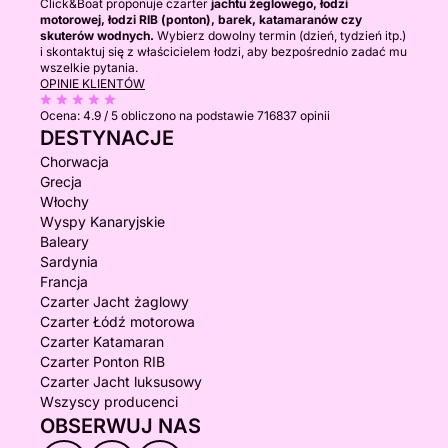
Click&Boat proponuje czarter
jachtu żeglowego, łodzi
motorowej, łodzi RIB (ponton), barek, katamaranów czy
skuterów wodnych.
Wybierz dowolny termin (dzień, tydzień itp.)
i skontaktuj się z właścicielem łodzi, aby bezpośrednio zadać mu
wszelkie pytania.
OPINIE KLIENTÓW
Ocena:
4.9 / 5
obliczono na podstawie 716837 opinii
DESTYNACJE
Chorwacja
Grecja
Włochy
Wyspy Kanaryjskie
Baleary
Sardynia
Francja
Czarter Jacht żaglowy
Czarter Łódź motorowa
Czarter Katamaran
Czarter Ponton RIB
Czarter Jacht luksusowy
Wszyscy producenci
OBSERWUJ NAS