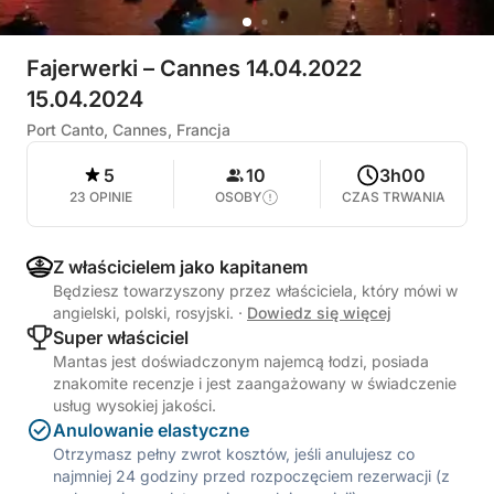
Fajerwerki – Cannes 14.04.2022
15.04.2024
Port Canto, Cannes, Francja
5
10
3h00
23 OPINIE
OSOBY
CZAS TRWANIA
Z właścicielem jako kapitanem
Będziesz towarzyszony przez właściciela, który mówi w
angielski, polski, rosyjski.
·
Dowiedz się więcej
Super właściciel
Mantas jest doświadczonym najemcą łodzi, posiada
znakomite recenzje i jest zaangażowany w świadczenie
usług wysokiej jakości.
Anulowanie elastyczne
Otrzymasz pełny zwrot kosztów, jeśli anulujesz co
najmniej 24 godziny przed rozpoczęciem rezerwacji (z