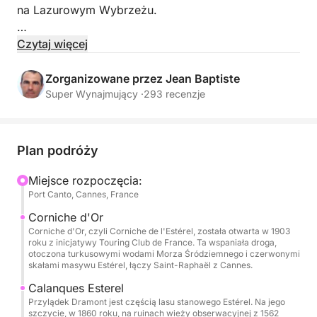
na Lazurowym Wybrzeżu.
W towarzystwie profesjonalnej załogi popłyń w
Czytaj więcej
pełnym spokoju do najpiękniejszych zakątków
regionu: turkusowych wód, zacisznych zatoczek i
Zorganizowane przez Jean Baptiste
kultowych miejsc.
Super Wynajmujący ·
293 recenzje
Przestronny i doskonale wyposażony Pershing X5
oferuje najwyższy komfort z licznymi strefami
Plan podróży
relaksu, idealnymi do opalania, wspólnego posiłku
lub uprawiania sportów wodnych.
Miejsce rozpoczęcia:
Port Canto, Cannes, France
W cenie:
Corniche d'Or
Profesjonalny skipper i załoga (w tym hostessa)
Corniche d'Or, czyli Corniche de l'Estérel, została otwarta w 1903
roku z inicjatywy Touring Club de France. Ta wspaniała droga,
Paliwo
otoczona turkusowymi wodami Morza Śródziemnego i czerwonymi
Napoje bezalkoholowe
skałami masywu Estérel, łączy Saint-Raphaël z Cannes.
Paddleboarding i snorkeling
Calanques Esterel
Pełny sprzęt bezpieczeństwa
Przylądek Dramont jest częścią lasu stanowego Estérel. Na jego
szczycie, w 1860 roku, na ruinach wieży obserwacyjnej z 1562