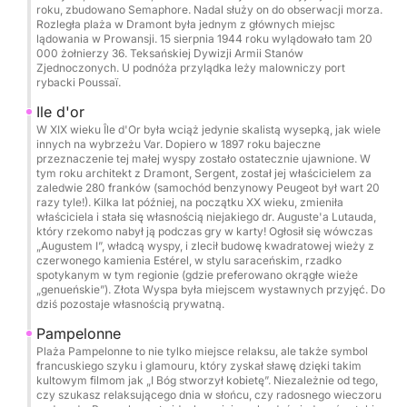
roku, zbudowano Semaphore. Nadal służy on do obserwacji morza.
Dodatki i opcje (płatne w porcie):
Rozległa plaża w Dramont była jednym z głównych miejsc
lądowania w Prowansji. 15 sierpnia 1944 roku wylądowało tam 20
Seabob: 80 € / rezerwacja
000 żołnierzy 36. Teksańskiej Dywizji Armii Stanów
Wakeboard: 50 € / dzień
Zjednoczonych. U podnóża przylądka leży malowniczy port
rybacki Poussaï.
Donut: 50 € / rezerwacja
Fotograf / dron na życzenie
Ile d'or
W XIX wieku Île d'Or była wciąż jedynie skalistą wysepką, jak wiele
innych na wybrzeżu Var. Dopiero w 1897 roku bajeczne
Catering / lunch na pokładzie: 50 € / osoba
przeznaczenie tej małej wyspy zostało ostatecznie ujawnione. W
Ręcznik plażowy: 5 € / dzień
tym roku architekt z Dramont, Sergent, został jej właścicielem za
zaledwie 280 franków (samochód benzynowy Peugeot był wart 20
Kucharz: 250 € / dzień
razy tyle!). Kilka lat później, na początku XX wieku, zmieniła
właściciela i stała się własnością niejakiego dr. Auguste'a Lutauda,
który rzekomo nabył ją podczas gry w karty! Ogłosił się wówczas
Możliwe trasy:
„Augustem I”, władcą wyspy, i zlecił budowę kwadratowej wieży z
Cannes i jego krystalicznie czyste wody
czerwonego kamienia Estérel, w stylu saraceńskim, rzadko
spotykanym w tym regionie (gdzie preferowano okrągłe wieże
Saint-Tropez
„genueńskie”). Złota Wyspa była miejscem wystawnych przyjęć. Do
Porquerolles i wyspy Port-Cros
dziś pozostaje własnością prywatną.
Dzikie zatoczki masywu Esterel
Pampelonne
Korsyka i Sardynia na życzenie
Plaża Pampelonne to nie tylko miejsce relaksu, ale także symbol
francuskiego szyku i glamouru, który zyskał sławę dzięki takim
kultowym filmom jak „I Bóg stworzył kobietę”. Niezależnie od tego,
Idealne na:
czy szukasz relaksującego dnia w słońcu, czy radosnego wieczoru