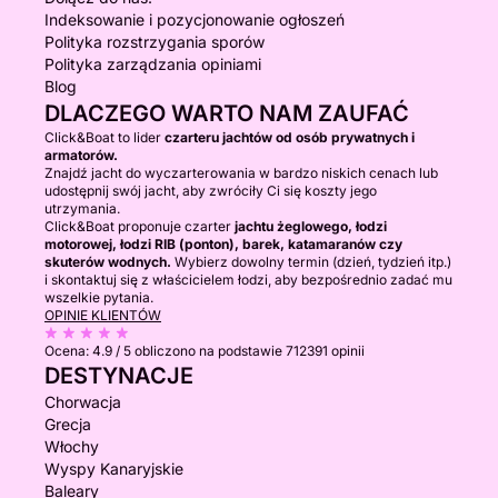
Indeksowanie i pozycjonowanie ogłoszeń
Polityka rozstrzygania sporów
Polityka zarządzania opiniami
Blog
DLACZEGO WARTO NAM ZAUFAĆ
Click&Boat to lider
czarteru jachtów od osób prywatnych i
armatorów.
Znajdź jacht do wyczarterowania w bardzo niskich cenach lub
udostępnij swój jacht, aby zwróciły Ci się koszty jego
utrzymania.
Click&Boat proponuje czarter
jachtu żeglowego, łodzi
motorowej, łodzi RIB (ponton), barek, katamaranów czy
skuterów wodnych.
Wybierz dowolny termin (dzień, tydzień itp.)
i skontaktuj się z właścicielem łodzi, aby bezpośrednio zadać mu
wszelkie pytania.
OPINIE KLIENTÓW
Ocena:
4.9 / 5
obliczono na podstawie 712391 opinii
DESTYNACJE
Chorwacja
Grecja
Włochy
Wyspy Kanaryjskie
Baleary