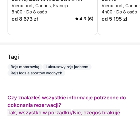
Vieux port, Cannes, Francja
Vieux port, Cannes
Théoule-sur-Mer
8h00 · Do 8 osób
4h00 · Do 8 osób
od 8 673 zł
od 5 195 zł
4.3 (6)
Tagi
Rejs motorówką
Luksusowy rejs jachtem
Rejs łodzią sportów wodnych
Czy znalazłeś wszystkie informacje potrzebne do
dokonania rezerwacji?
Tak, wszystko w porządku
/
Nie, czegoś brakuje