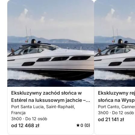
Ekskluzywny zachód słońca w
Ekskluzywny re
Estérel na luksusowym jachcie –
słońca na Wysp
Port Santa Lucia, Saint-Raphaël,
Port Canto, Cannes
sekretne zatoczki i wrażenia
luksusowym jac
Francja
3h00 · Do 12 osób
premium w ramach all-inclusive
– prywatne dośw
3h00 · Do 12 osób
od 21 141 zł
inclusive
od 12 468 zł
0 (0)