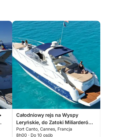
•
Całodniowy rejs na Wyspy
Leryńskie, do Zatoki Miliarderów i
Port Canto, Cannes, Francja
Zamku Żelaznej Maski
8h00 · Do 10 osób