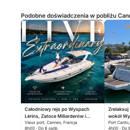
Podobne doświadczenia w pobliżu Cann
Całodniowy rejs po Wyspach
Zrelaksuj
Lérins, Zatoce Miliarderów i
wokół Wy
Vieux port, Cannes, Francja
Port Canto,
Théoule-sur-Mer
godziny. 
8h00 · Do 8 osób
4h00 · Do 