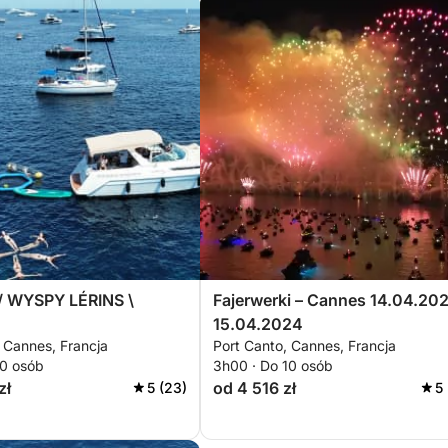
 WYSPY LÉRINS \
Fajerwerki – Cannes 14.04.20
15.04.2024
 Cannes, Francja
Port Canto, Cannes, Francja
10 osób
3h00 · Do 10 osób
zł
od 4 516 zł
5 (23)
5