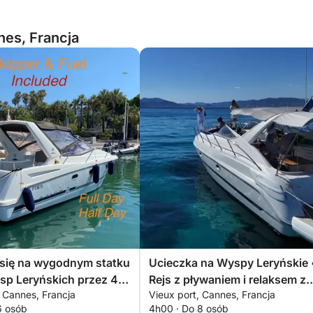
es, Francja
 się na wygodnym statku
Ucieczka na Wyspy Leryńskie 
sp Leryńskich przez 4
Rejs z pływaniem i relaksem z
 Cannes, Francja
Vieux port, Cannes, Francja
Specjalna zniżka dla par!
Cannes
6 osób
4h00 · Do 8 osób