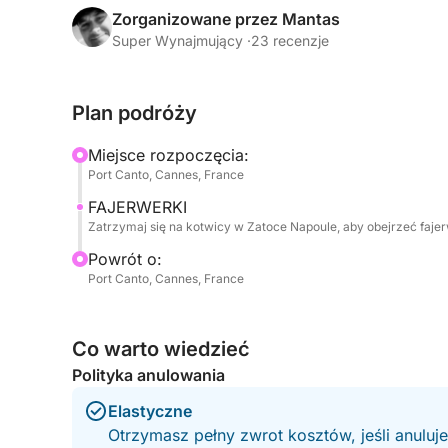
wygodnego pokładu łodzi będziesz mógł cieszyć
Zorganizowane przez Mantas
świateł i muzyki, a niebo ożyje dzięki pokazom f
Super Wynajmujący ·
23 recenzje
Atmosfera na pokładzie jest swobodna i kameralna
Plan podróży
Twoją grupą, z dala od tłumów na lądzie. Odbici
że to doświadczenie staje się naprawdę wyjątko
Miejsce rozpoczęcia:
Port Canto, Cannes, France
Po pokazie, łagodnie wrócisz do Port Canto po
FAJERWERKI
na morzu.
Zatrzymaj się na kotwicy w Zatoce Napoule, aby obejrzeć faje
Dla Państwa komfortu, na życzenie, na pokładzi
Powrót o:
Port Canto, Cannes, France
świeżym jedzeniem, wodą i napojami bezalkohol
To doświadczenie idealnie łączy w sobie elegancj
Co warto wiedzieć
wydarzeń lata w Cannes, dzięki czemu jest ideal
Polityka anulowania
specjalne okazje.
Elastyczne
Otrzymasz pełny zwrot kosztów, jeśli anuluj