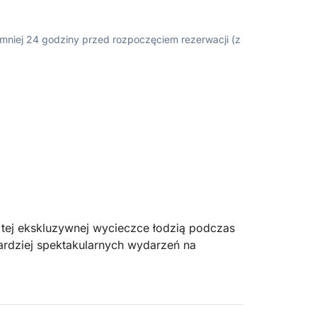
ajmniej 24 godziny przed rozpoczęciem rezerwacji (z
 tej ekskluzywnej wycieczce łodzią podczas
ardziej spektakularnych wydarzeń na
wzdłuż wybrzeża, a następnie zakotwiczysz
 i niczym niezakłócony widok na pokaz. Z