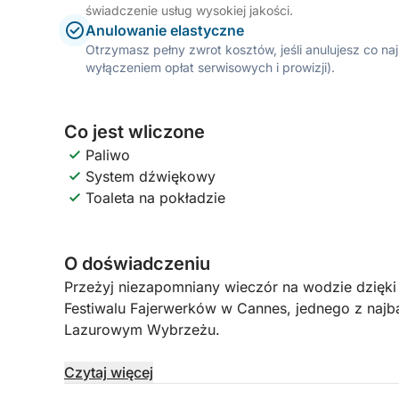
świadczenie usług wysokiej jakości.
Anulowanie elastyczne
Otrzymasz pełny zwrot kosztów, jeśli anulujesz co n
wyłączeniem opłat serwisowych i prowizji).
Co jest wliczone
Paliwo
System dźwiękowy
Toaleta na pokładzie
O doświadczeniu
Przeżyj niezapomniany wieczór na wodzie dzięki
Festiwalu Fajerwerków w Cannes, jednego z najb
Lazurowym Wybrzeżu.
Wypływając z Port Canto w Cannes, popłyniesz 
Czytaj więcej
w Zatoce Cannes, skąd będziesz mieć wyjątkowy