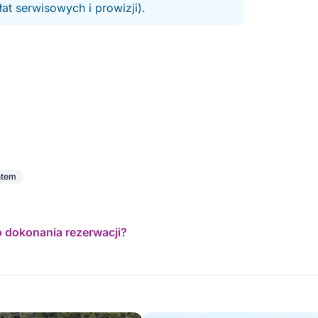
t serwisowych i prowizji).
htem
o dokonania rezerwacji?