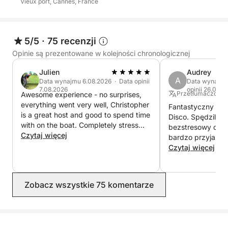
Vieux port, Cannes, France
Usługi premium à la carte (wymagane wcześniejsze
zamówienie):
Aby uatrakcyjnić Państwa pobyt, mogę
5/5
·
75 recenzji
zorganizować dostawę wyjątkowego talerza
Opinie są prezentowane w kolejności chronologicznej
owoców morza przygotowanego przez mojego
Julien
Audrey
partnera „La Perle”, a także wybór schłodzonych win
A
Data wynajmu 6.08.2026 · Data opinii
Data wynajmu
i szampanów.
7.08.2026
opinii 26.07.2
Przetłumaczone z
Awesome experience - no surprises,
everything went very well, Christopher
Fantastyczny dzie
Ważne informacje dotyczące rezerwacji:
is a great host and good to spend time
Disco. Spędziliśm
Godziny wypłynięcia i dostępność podlegają
with on the boat. Completely stress
bezstresowy dzień
wcześniejszemu potwierdzeniu na podstawie
free and enjoyable. Thanks for
Czytaj więcej
bardzo przyjazny,
everything
ogólnego harmonogramu rejsu i istniejących
zorganizował wsz
Czytaj więcej
do końca. Jeste
rezerwacji. Proszę o kontakt w celu potwierdzenia
dzisiejszą wyciec
preferowanego przedziału czasowego.
Zobacz wszystkie 75 komentarze
Informacje praktyczne:
Wypłynięcie i powrót do Starego Portu w Cannes.
Bezpieczna, wygodna i nieskazitelnie czysta łódź.