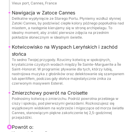
Vieux port, Cannes, France
Odpływamy i kierujemy się w stronę Wysp
Leryńskich. Będziesz cieszyć się „Złotą Godziną” z
Nawigacja w Zatoce Cannes
Delikatne wypłynięcie ze Starego Portu. Płyniemy wzdłuż słynnej
zapierającymi dech w piersiach widokami na góry
Zatoki Cannes, by podziwiać ciepłe kolory późnego popołudnia nad
Esterel i Zatokę Cannes, z dala od tłumów, w
miastem, a następnie kierujemy się w stronę archipelagu. To
idealny moment, aby zrobić pierwsze zdjęcia na przednim
intymnej i ekskluzywnej atmosferze.
pokładzie słonecznym w idealnym świetle.
Kotwicowisko na Wyspach Leryńskich i zachód
Co zawiera pakiet:
słońca
Całkowicie prywatne korzystanie z łodzi przez
To sedno Twojej przygody. Rzucimy kotwicę w spokojnych,
Twoją ekskluzywną grupę. Towarzystwo
krystalicznie czystych wodach między Île Sainte-Marguerite a Île
profesjonalnego sternika. Paliwo wliczone w cenę
Saint-Honorat. W programie: pływanie dla tych, którzy lubią,
nastrojowa muzyka z głośników oraz delektowanie się szampanem
całego rejsu.
lub aperitifem, podczas gdy słońce majestatycznie znika za
czerwonym masywem Esterel.
Komfort na pokładzie: system audio Bose Bluetooth i
Zmierzchowy powrót na Croisette
miękkie ręczniki kąpielowe.
Podnosimy kotwicę o zmierzchu. Podróż powrotna przebiega w
ciszy i spokoju, pod pierwszymi gwiazdami. Rozkoszujesz się
Rekreacja: Dostępny paddleboard i sprzęt do
wyjątkowym widokiem na wybrzeże i migoczące od morza światła
snorkelingu.
Cannes, stanowiącym piękne zakończenie tej 2,5-godzinnej
przejażdżki.
Napoje: Lodówka z lodem i wodą mineralną
(niegazowaną i gazowaną).
Powrót o: