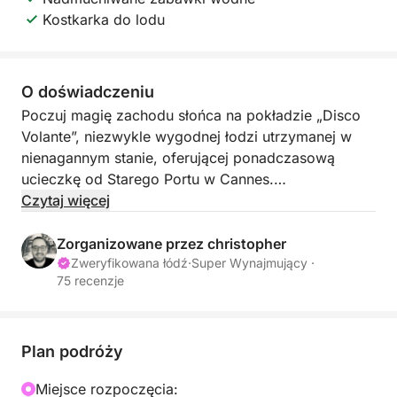
Kostkarka do lodu
O doświadczeniu
Poczuj magię zachodu słońca na pokładzie „Disco
Volante”, niezwykle wygodnej łodzi utrzymanej w
nienagannym stanie, oferującej ponadczasową
ucieczkę od Starego Portu w Cannes.
Czytaj więcej
Ta 2,5-godzinna wycieczka „Zachód Słońca”
została zaprojektowana jako ekskluzywne, all-
Zorganizowane przez christopher
inclusive doświadczenie. Niezależnie od tego, czy
Zweryfikowana łódź
·
Super Wynajmujący ·
75 recenzje
chodzi o zaręczyny, rocznicę, czy po prostu o
przyjemność zakończenia dnia na wodzie, zadbam
o wszystko, aby zagwarantować Ci niezapomniane
wrażenia.
Plan podróży
Miejsce rozpoczęcia:
Program: