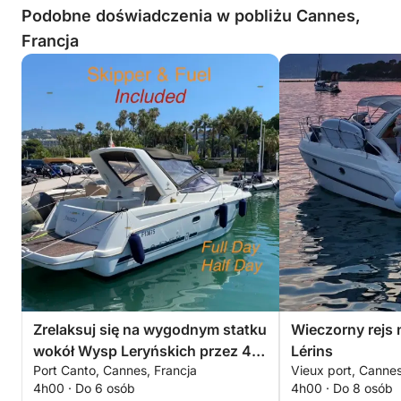
Podobne doświadczenia w pobliżu Cannes,
Francja
Zrelaksuj się na wygodnym statku
Wieczorny rejs
wokół Wysp Leryńskich przez 4
Lérins
Port Canto, Cannes, Francja
Vieux port, Cannes
godziny. Specjalna zniżka dla par!
4h00 · Do 6 osób
4h00 · Do 8 osób