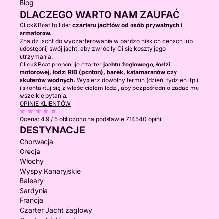
Blog
DLACZEGO WARTO NAM ZAUFAĆ
Click&Boat to lider
czarteru jachtów od osób prywatnych i
armatorów.
Znajdź jacht do wyczarterowania w bardzo niskich cenach lub
udostępnij swój jacht, aby zwróciły Ci się koszty jego
utrzymania.
Click&Boat proponuje czarter
jachtu żeglowego, łodzi
motorowej, łodzi RIB (ponton), barek, katamaranów czy
skuterów wodnych.
Wybierz dowolny termin (dzień, tydzień itp.)
i skontaktuj się z właścicielem łodzi, aby bezpośrednio zadać mu
wszelkie pytania.
OPINIE KLIENTÓW
Ocena:
4.9 / 5
obliczono na podstawie 714540 opinii
DESTYNACJE
Chorwacja
Grecja
Włochy
Wyspy Kanaryjskie
Baleary
Sardynia
Francja
Czarter Jacht żaglowy