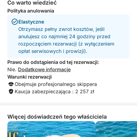
Co warto wiedzieć
Zero logistyki, zero stresu, tylko to, co niezbędne:
Polityka anulowania
płynna żegluga i wyjątkowe wrażenia na Riwierze.
Elastyczne
🌊
Otrzymasz pełny zwrot kosztów, jeśli
anulujesz co najmniej 24 godziny przed
rozpoczęciem rezerwacji (z wyłączeniem
opłat serwisowych i prowizji).
Prawo do odstąpienia od tej rezerwacji:
Nie.
Dodatkowe informacje
Warunki rezerwacji
Obejmuje profesjonalnego skippera
Kaucja zabezpieczająca : 2 257 zł
Więcej doświadczeń tego właściciela