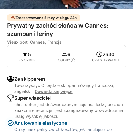
Zarezerwowano 5 razy w ciągu 24h
Prywatny zachód słońca w Cannes:
szampan i leriny
Vieux port, Cannes, Francja
5
6
2h30
75 OPINIE
OSOBY
CZAS TRWANIA
Ze skipperem
Towarzyszyć Ci będzie skipper mówiący francuski,
angielski
·
Dowiedz się więcej
Super właściciel
christopher jest doświadczonym najemcą łodzi, posiada
znakomite recenzje i jest zaangażowany w świadczenie
usług wysokiej jakości.
Anulowanie elastyczne
Otrzymasz pełny zwrot kosztów, jeśli anulujesz co