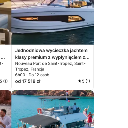
Jednodniowa wycieczka jachtem
 w
klasy premium z wypłynięciem z
t-
Nouveau Port de Saint-Tropez, Saint-
Saint-Tropez
Tropez, Francja
6h00 · Do 12 osób
od 17 518 zł
5 (1)
5 (1)