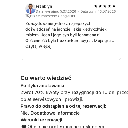
Franklyn
Ciesz się wyrafinowaną przestrzenią jachtu:
Data wynajmu 5.07.2026 · Data opinii 13.07.2026
• Panoramiczny flybridge z zewnętrznym salone
Przetłumaczone z angielski
• Duże leżaki na dziobie
Zdecydowanie jedno z najlepszych
doświadczeń na jachcie, jakie kiedykolwiek
• Przestronny kokpit z wygodnym stolikiem na z
miałem. Jean i jego syn byli fenomenalni.
• Nowoczesne, eleganckie i klimatyzowane wnęt
Gościnność była bezkonkurencyjna. Moja grupa
• Duża platforma rufowa idealna do pływania
była naprawdę wdzięczna. Dzięki temu moje
Czytaj więcej
urodziny były idealne.
Ciesz się ponadczasowymi wrażeniami:
• Pływanie w turkusowych wodach
• Snorkeling, aby odkryć dno morskie
Co warto wiedzieć
• Paddleboarding na kotwicy
• Relaks przy zachodzie słońca
Polityka anulowania
• Odkrywanie ekskluzywnych zatoczek dostępny
Zwrot 70% kwoty przy rezygnacji do 10 dni prze
opłat serwisowych i prowizji.
Delektuj się aperitifem w towarzyskiej i relaksują
Prawo do odstąpienia od tej rezerwacji:
• Wybór drinków na pokładzie
Nie.
Dodatkowe informacje
• Napoje bezalkoholowe i schłodzone
Warunki rezerwacji
• Aperitif premium w cenie
Obejmuje profesjonalnego skippera