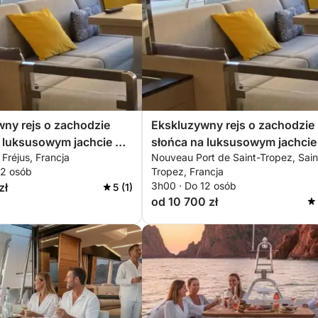
t, iż z przyczyn technicznych,
ć nieoczekiwana wymiana zarezerwowanego
, o ile zachowane zostaną istotne elementy
ny rejs o zachodzie
Ekskluzywny rejs o zachodzie
 luksusowym jachcie w
słońca na luksusowym jachcie
 Fréjus, Francja
Nouveau Port de Saint-Tropez, Sain
stérel, all inclusive
Saint-Tropez, all inclusive
12 osób
Tropez, Francja
3h00 · Do 12 osób
zł
5 (1)
od 10 700 zł