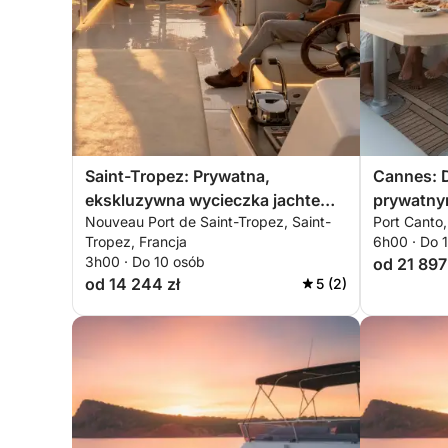
Saint-Tropez: Prywatna,
Cannes: 
ekskluzywna wycieczka jachtem
prywatnym
Nouveau Port de Saint-Tropez, Saint-
Port Canto,
o zachodzie słońca w górach
z brunch
Tropez, Francja
6h00 · Do 
Estérel z aperitifem, pływaniem na
3h00 · Do 10 osób
od 21 897
desce i nurkowaniem z rurką
od 14 244 zł
5 (2)