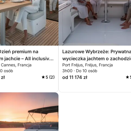
Dzień premium na
Lazurowe Wybrzeże: Prywatn
 jachcie – All inclusive
wycieczka jachtem o zachodzi
 Cannes, Francja
Port Fréjus, Fréjus, Francja
em i sportami wodnymi
słońca w górach Estérel z
10 osób
3h00 · Do 10 osób
aperitifem, wiosłowaniem i
 zł
od 11 174 zł
5 (2)
nurkowaniem