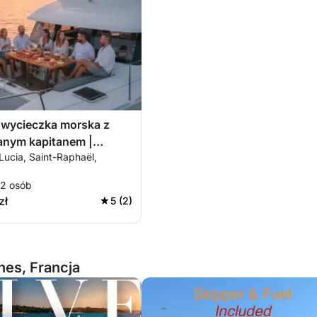
 wycieczka morska z
nym kapitanem |
Lucia, Saint-Raphaël,
ońca premium – Saint-
stérel i Île d’Or
12 osób
zł
5 (2)
es, Francja