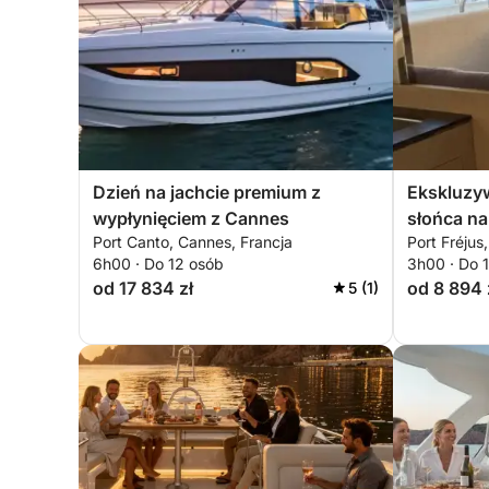
Klient oświadcza, że zapoznał się i akceptuje fak
bezpieczeństwa lub operacyjnych może nastąpi
statku, co nie stanowi istotnej modyfikacji usługi
rejsu.
Dzień na jachcie premium z
Ekskluzyw
wypłynięciem z Cannes
słońca na
Port Canto, Cannes, Francja
Port Fréjus,
regionie E
6h00 · Do 12 osób
3h00 · Do 
od 17 834 zł
od 8 894 
5 (1)