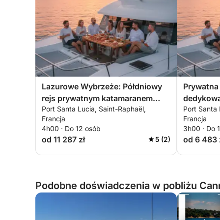
Lazurowe Wybrzeże: Półdniowy
Prywatna
rejs prywatnym katamaranem
dedykowa
Port Santa Lucia, Saint-Raphaël,
Port Santa 
premium w Saint-Tropez lub
Zachód sł
Francja
Francja
Cannes – w cenie posiłki i sporty
Raphaël, E
4h00 · Do 12 osób
3h00 · Do 
wodne
od 11 287 zł
od 6 483 
5 (2)
Podobne doświadczenia w pobliżu Cann