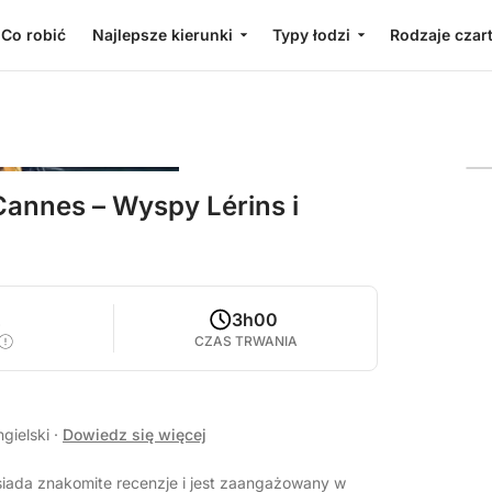
Co robić
Najlepsze kierunki
Typy łodzi
Rodzaje czar
annes – Wyspy Lérins i
2
3h00
CZAS TRWANIA
ngielski
·
Dowiedz się więcej
siada znakomite recenzje i jest zaangażowany w