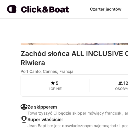
Czarter jachtów
Zachód słońca ALL INCLUSIVE C
Riwiera
Port Canto, Cannes, Francja
5
1
1 OPINIE
OSOBY
Ze skipperem
Towarzyszyć Ci będzie skipper mówiący francuski, a
Super właściciel
Jean Baptiste jest doświadczonym najemcą łodzi, po