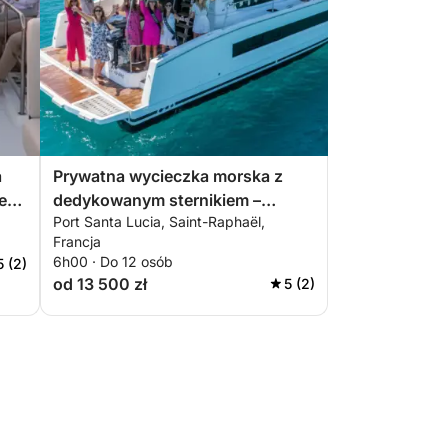
a
Prywatna wycieczka morska z
e
dedykowanym sternikiem –
Port Santa Lucia, Saint-Raphaël,
całodniowa wycieczka
Francja
katamaranem premium z pełnym
6h00 · Do 12 osób
5 (2)
wyżywieniem, brunchem i
od 13 500 zł
5 (2)
sportami wodnymi