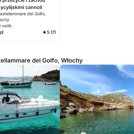
e przeżycie i zachód
ycylijskimi cannoli
astellammare del Golfo,
łochy
8 osób
zł
5 (7)
ellammare del Golfo, Włochy