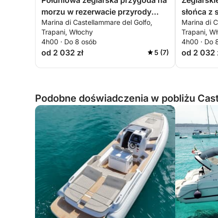
Półdniowa żeglarska przygoda na
Żeglarski
morzu w rezerwacie przyrody
słońca z s
Marina di Castellammare del Golfo,
Marina di C
Zingaro
Trapani, Włochy
Trapani, W
4h00 · Do 8 osób
4h00 · Do 
od 2 032 zł
od 2 032 
5 (7)
Podobne doświadczenia w pobliżu Cast