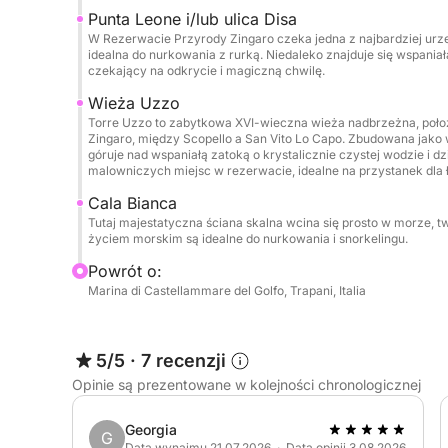
Punta Leone i/lub ulica Disa
W Rezerwacie Przyrody Zingaro czeka jedna z najbardziej urze
idealna do nurkowania z rurką. Niedaleko znajduje się wspaniała
czekający na odkrycie i magiczną chwilę.
Wieża Uzzo
Torre Uzzo to zabytkowa XVI-wieczna wieża nadbrzeżna, poł
Zingaro, między Scopello a San Vito Lo Capo. Zbudowana jako
góruje nad wspaniałą zatoką o krystalicznie czystej wodzie i dzi
malowniczych miejsc w rezerwacie, idealne na przystanek dla ł
Cala Bianca
Tutaj majestatyczna ściana skalna wcina się prosto w morze, 
życiem morskim są idealne do nurkowania i snorkelingu.
Powrót o:
Marina di Castellammare del Golfo, Trapani, Italia
5/5
·
7 recenzji
Opinie są prezentowane w kolejności chronologicznej
Georgia
G
Data wynajmu 21.07.2026 · Data opinii 3.08.2026