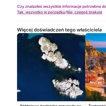
Czy znalazłeś wszystkie informacje potrzebne d
Tak, wszystko w porządku
/
Nie, czegoś brakuje
Więcej doświadczeń tego właściciela