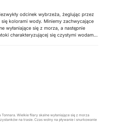
ezwykły odcinek wybrzeża, żeglując przez
ce się kolorami wody. Miniemy zachwycające
ne wyłaniające się z morza, a następnie
atoki charakteryzującej się czystymi wodami i
aby zażyć orzeźwiającej kąpieli,
morskiego i zaznać chwili prawdziwego
e dalej wzdłuż dzikiego odcinka Torre Uzzo,
iędzy klifami a turkusowymi wodami, aż do
k w okolicy, idealnej do delektowania się
my Państwa powitalnym drinkiem prosecco,
rzerwach serwowany będzie lekki lunch w
 Tonnara. Wielkie filary skalne wyłaniające się z morza
ą i napojami bezalkoholowymi.
rzystanków na trasie. Czas wolny na pływanie i snurkowanie