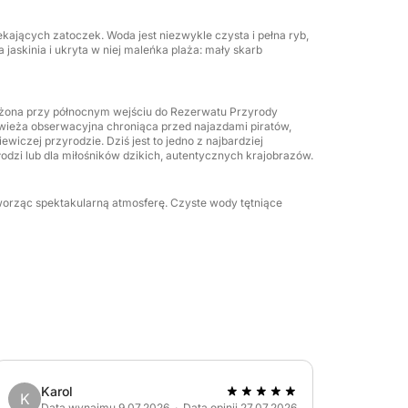
kających zatoczek. Woda jest niezwykle czysta i pełna ryb,
 jaskinia i ukryta w niej maleńka plaża: mały skarb
ożona przy północnym wejściu do Rezerwatu Przyrody
 wieża obserwacyjna chroniąca przed najazdami piratów,
ewiczej przyrodzie. Dziś jest to jedno z najbardziej
odzi lub dla miłośników dzikich, autentycznych krajobrazów.
tworząc spektakularną atmosferę. Czyste wody tętniące
Karol
K
Data wynajmu 9.07.2026 · Data opinii 27.07.2026