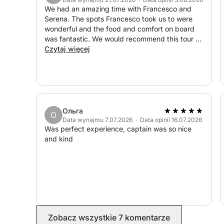
We had an amazing time with Francesco and
Serena. The spots Francesco took us to were
wonderful and the food and comfort on board
was fantastic. We would recommend this tour to
anyone looking for a day out along the Sicilian
Czytaj więcej
coast.
Ольга
О
Data wynajmu 7.07.2026 · Data opinii 16.07.2026
Was perfect experience, captain was so nice
and kind
Zobacz wszystkie 7 komentarze