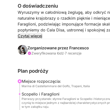
O doświadczeniu
Wyruszymy w całodniową żeglugę, aby odkryć ni
naturalne krajobrazy o rzadkim pięknie i mienią
Faraglioni, podziwiając imponujące formacje skal
popłyniemy do Cala Disa, ustronnej i spokojnej z
dziewiczą przyrodą.
Czytaj więcej
Podczas rejsu zatrzymamy się na kilka postojów, 
Zorganizowane przez Francesco
posnurkować pośród krystalicznie czystego dna 
Zweryfikowana łódź
·
7 recenzje
relaksu, ukołysanego rytmem morza. Trasa wiedzi
gdzie wybrzeże odsłania swoją autentyczność, m
Plan podróży
Cala Bianca, jednej z najbardziej urokliwych zato
morzem w całkowitym spokoju.
Miejsce rozpoczęcia:
Marina di Castellammare del Golfo, Trapani, Italia
Pomiędzy rejsem a postojami w zatokach powita
Scopello i Faraglioni
zimnymi napojami i lokalnymi przystawkami. W p
Pierwszy przystanek: słynne Faraglioni w Scopello i historyczna
formie tradycyjnych przekąsek, podawany z wod
czynią to miejsce jednym z najbardziej charakterystycznych p
w tym zakątku raju.