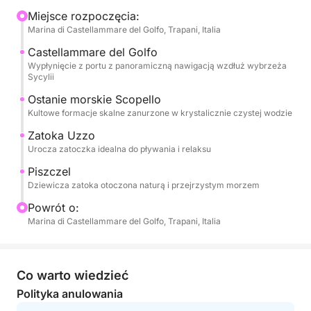
Faraglioni ze Scopello, zwiedzisz Cala dell'Uzzo i
Miejsce rozpoczęcia:
Marina di Castellammare del Golfo, Trapani, Italia
zrelaksujesz się w przejrzystych wodach Fossa dello
Stinco.
Castellammare del Golfo
Wypłynięcie z portu z panoramiczną nawigacją wzdłuż wybrzeża
Sycylii
To doświadczenie jest idealne dla par, rodzin lub
grup przyjaciół, którzy chcą spędzić kilka godzin,
Ostanie morskie Scopello
Kultowe formacje skalne zanurzone w krystalicznie czystej wodzie
ciesząc się morzem i spokojem, z dala od tłumów,
zanurzając się w kolorach sycylijskiego wybrzeża.
Zatoka Uzzo
Podczas rejsu będziesz mieć okazję zatrzymać się
Urocza zatoczka idealna do pływania i relaksu
na kąpiel w najpiękniejszych zatokach na trasie i
Piszczel
podziwiać widoki bezpośrednio z morza.
Dziewicza zatoka otoczona naturą i przejrzystym morzem
Powrót o:
Woda i napoje bezalkoholowe są wliczone w cenę
Marina di Castellammare del Golfo, Trapani, Italia
rejsu, aby zapewnić pełen komfort.
BWA 30 Premium Angel One oferuje przestronne
Co warto wiedzieć
wnętrza i komfortowy rejs, idealny na ekskluzywne i
Polityka anulowania
relaksujące doznania na morzu.