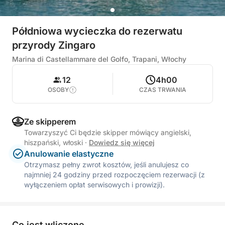
Półdniowa wycieczka do rezerwatu
przyrody Zingaro
Marina di Castellammare del Golfo, Trapani, Włochy
12
4h00
OSOBY
CZAS TRWANIA
Ze skipperem
Towarzyszyć Ci będzie skipper mówiący angielski,
hiszpański, włoski
·
Dowiedz się więcej
Anulowanie elastyczne
Otrzymasz pełny zwrot kosztów, jeśli anulujesz co
najmniej 24 godziny przed rozpoczęciem rezerwacji (z
wyłączeniem opłat serwisowych i prowizji).
Co jest wliczone