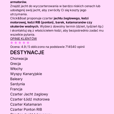
armatorów.
Znajdź jacht do wyczarterowania w bardzo niskich cenach lub
udostępnij swój jacht, aby zwróciły Ci się koszty jego
utrzymania.
Click&Boat proponuje czarter
jachtu żeglowego, łodzi
motorowej, łodzi RIB (ponton), barek, katamaranów czy
skuterów wodnych.
Wybierz dowolny termin (dzień, tydzień itp.)
i skontaktuj się z właścicielem łodzi, aby bezpośrednio zadać mu
wszelkie pytania.
OPINIE KLIENTÓW
Ocena:
4.9 / 5
obliczono na podstawie 714540 opinii
DESTYNACJE
Chorwacja
Grecja
Włochy
Wyspy Kanaryjskie
Baleary
Sardynia
Francja
Czarter Jacht żaglowy
Czarter Łódź motorowa
Czarter Katamaran
Czarter Ponton RIB