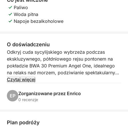
Paliwo
Woda pitna
Napoje bezalkoholowe
O doświadczeniu
Odkryj cuda sycylijskiego wybrzeża podczas
ekskluzywnego, półdniowego rejsu pontonem na
pokładzie BWA 30 Premium Angel One, idealnego
na relaks nad morzem, podziwianie spektakularnych
widoków i krystalicznie czystej wody.
Czytaj więcej
Wypłynięcie z Castellammare del Golfo o godzinie
Zorganizowane przez Enrico
EP
9:00 lub 14:00 pozwoli Ci przepłynąć jeden z
0 recenzje
najbardziej urzekających odcinków zachodniej
Sycylii, mijając dziewicze zatoki, kultowe kolumny
skalne i naturalne krajobrazy dostępne tylko drogą
Plan podróży
morską. Podczas rejsu będziesz podziwiać słynne