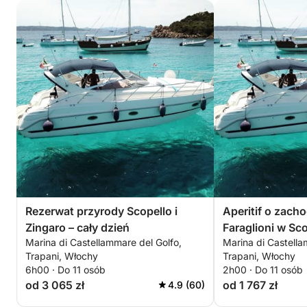
Rezerwat przyrody Scopello i
Aperitif o zach
Zingaro – cały dzień
Faraglioni w Sc
Marina di Castellammare del Golfo,
Marina di Castella
osób)
Trapani, Włochy
Trapani, Włochy
6h00 · Do 11 osób
2h00 · Do 11 osób
od 3 065 zł
od 1 767 zł
4.9 (60)