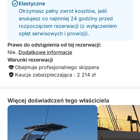
Elastyczne
W przypadku jakichkolwiek personalizacji lub
Otrzymasz pełny zwrot kosztów, jeśli
specjalnych życzeń, skontaktuj się bezpośrednio z
anulujesz co najmniej 24 godziny przed
właścicielem za pośrednictwem czatu.
rozpoczęciem rezerwacji (z wyłączeniem
opłat serwisowych i prowizji).
Zarezerwuj półdniową wycieczkę do Castellammare
Prawo do odstąpienia od tej rezerwacji:
del Golfo z Click&Boat już teraz i ciesz się
Nie.
Dodatkowe informacje
niezapomnianymi wrażeniami z podróży między
Warunki rezerwacji
Scopello a wybrzeżem Sycylii.
Obejmuje profesjonalnego skippera
Kaucja zabezpieczająca : 2 214 zł
Więcej doświadczeń tego właściciela