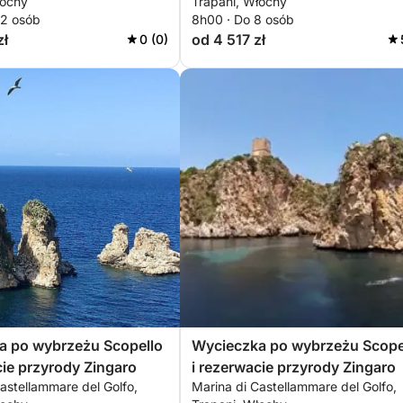
łochy
Trapani, Włochy
12 osób
8h00 · Do 8 osób
zł
od 4 517 zł
0 (0)
a po wybrzeżu Scopello
Wycieczka po wybrzeżu Scope
cie przyrody Zingaro
i rezerwacie przyrody Zingaro
astellammare del Golfo,
Marina di Castellammare del Golfo,