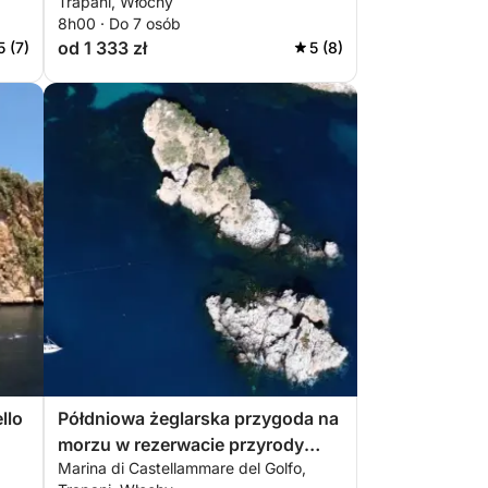
Trapani, Włochy
8h00 · Do 7 osób
od 1 333 zł
5 (7)
5 (8)
llo
Półdniowa żeglarska przygoda na
morzu w rezerwacie przyrody
Marina di Castellammare del Golfo,
Zingaro