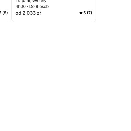
Trapani, Włochy
4h00 · Do 8 osób
od 2 033 zł
5 (8)
5 (7)