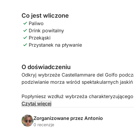
Co jest wliczone
Paliwo
Drink powitalny
Przekąski
Przystanek na pływanie
O doświadczeniu
Odkryj wybrzeże Castellammare del Golfo podczas
podziwianie morza wśród spektakularnych jaskiń 
Popłyniesz wzdłuż wybrzeża charakteryzującego s
naturalną scenerią, z pierwszym przystankiem w 
Czytaj więcej
świateł sprawia, że woda jest jeszcze bardziej u
Sogni, spokojnej zatoki idealnej do pływania i re
Zorganizowane przez Antonio
0 recenzje
Wycieczka kończy się wyjątkowym momentem: ape