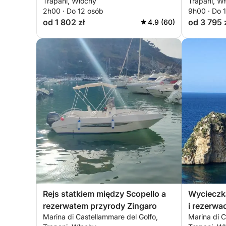
Trapani, Włochy
Trapani, W
2h00 · Do 12 osób
9h00 · Do 
od 1 802 zł
od 3 795 
4.9 (60)
Rejs statkiem między Scopello a
Wycieczk
rezerwatem przyrody Zingaro
i rezerwa
Marina di Castellammare del Golfo,
Marina di C