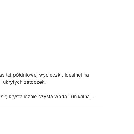
 tej półdniowej wycieczki, idealnej na
i ukrytych zatoczek.
ię krystalicznie czystą wodą i unikalną
sugestywnych jaskiniach Vucciria, gdzie gra
rzekająca. Kontynuując, dotrzesz do Cala dei
laksu z dala od tłumów.
ritifem w Cala Bianca, jednej z