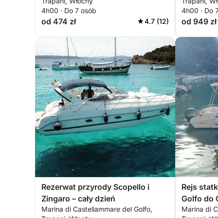
Trapani, Włochy
Trapani, W
4h00 · Do 7 osób
4h00 · Do 
od 474 zł
od 949 zł
4.7 (12)
Rezerwat przyrody Scopello i
Rejs stat
Zingaro – cały dzień
Golfo do 
Marina di Castellammare del Golfo,
Marina di C
Zingaro