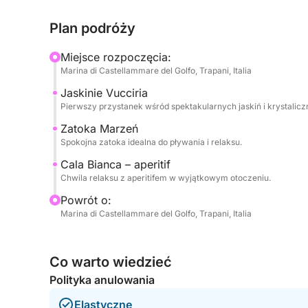
najpiękniejszych zatoczek w okolicy, idealnej do
Plan podróży
Tempo jest zrównoważone, z odpowiednią dawką 
Miejsce rozpoczęcia:
dla tych, którzy mają mało czasu, ale chcą prze
Marina di Castellammare del Golfo, Trapani, Italia
Jaskinie Vucciria
Idealne dla par, rodzin lub małych grup.
Pierwszy przystanek wśród spektakularnych jaskiń i krystalicz
Zarezerwuj już teraz na Click&Boat i odkryj Cast
Zatoka Marzeń
Spokojna zatoka idealna do pływania i relaksu.
Cala Bianca – aperitif
Chwila relaksu z aperitifem w wyjątkowym otoczeniu.
Powrót o:
Marina di Castellammare del Golfo, Trapani, Italia
Co warto wiedzieć
Polityka anulowania
Elastyczne