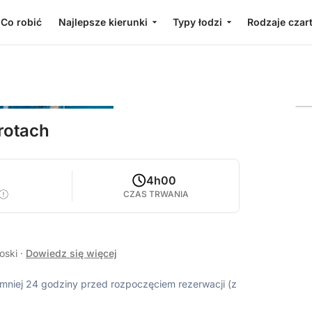
Co robić
Najlepsze kierunki
Typy łodzi
Rodzaje czar
rotach
5
4h00
CZAS TRWANIA
łoski
·
Dowiedz się więcej
ajmniej 24 godziny przed rozpoczęciem rezerwacji (z