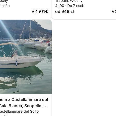
łochy
Trapani, Włochy
7 osób
4h00 · Do 7 osób
od 949 zł
4.9 (14)
kiem z Castellammare del
Cala Bianca, Scopello i
astellammare del Golfo,