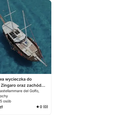
wa wycieczka do
i Zingaro oraz zachód
astellammare del Golfo,
łochy
15 osób
zł
0 (0)