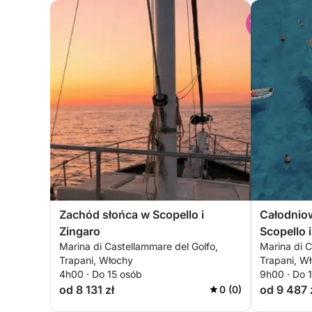
Zachód słońca w Scopello i
Całodnio
Zingaro
Scopello 
Marina di Castellammare del Golfo,
Marina di C
słońca
Trapani, Włochy
Trapani, W
4h00 · Do 15 osób
9h00 · Do 
od 8 131 zł
od 9 487 
0 (0)