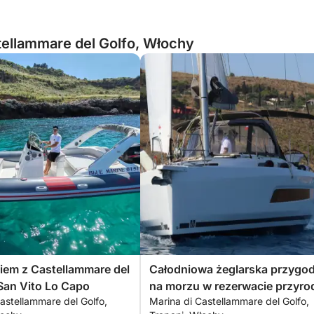
ellammare del Golfo, Włochy
kiem z Castellammare del
Całodniowa żeglarska przygo
San Vito Lo Capo
na morzu w rezerwacie przyro
astellammare del Golfo,
Marina di Castellammare del Golfo,
Zingaro