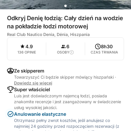
Odkryj Denię łodzią: Cały dzień na wodzie
na pokładzie łodzi motorowej
Real Club Nautico Denia, Dénia, Hiszpania
4.9
6
8h30
136 OPINIE
OSOBY
CZAS TRWANIA
Ze skipperem
Towarzyszyć Ci będzie skipper mówiący hiszpański
·
Dowiedz się więcej
Super właściciel
Luis jest doświadczonym najemcą łodzi, posiada
znakomite recenzje i jest zaangażowany w świadczenie
usług wysokiej jakości.
Anulowanie elastyczne
Otrzymasz pełny zwrot kosztów, jeśli anulujesz co
najmniej 24 godziny przed rozpoczęciem rezerwacji (z