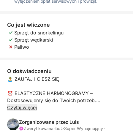
wyłączeniem opłat serwisowych i prowizji).
Co jest wliczone
Sprzęt do snorkelingu
Sprzęt wędkarski
Paliwo
O doświadczeniu
🏝 ZAUFAJ I CIESZ SIĘ
⏰ ELASTYCZNE HARMONOGRAMY –
Dostosowujemy się do Twoich potrzeb.
Czytaj więcej
Pół dnia rano: 10:00 - 14:00 (4 godziny)
Pół dnia po południu: 15:30 - 19:30 (4 godziny)
Zorganizowane przez Luis
Cały dzień: 10:00 - 18:00 (8 godzin)
Zweryfikowana łódź
·
Super Wynajmujący ·