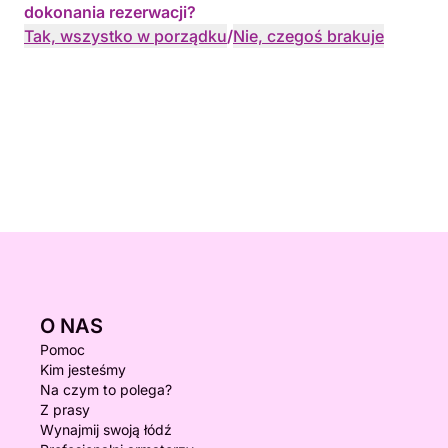
dokonania rezerwacji?
Tak, wszystko w porządku
/
Nie, czegoś brakuje
O NAS
Pomoc
Kim jesteśmy
Na czym to polega?
Z prasy
Wynajmij swoją łódź