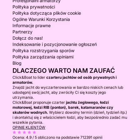
Profesjonalni armatorzy
Polityka prywatności
Polityka dotycząca plików cookie
Ogólne Warunki Korzystania
Informacje prawne
Partnerzy
Dołącz do nas!
Indeksowanie i pozycjonowanie ogłoszeń
Polityka rozstrzygania sporów
Polityka zarządzania opiniami
Blog
DLACZEGO WARTO NAM ZAUFAĆ
Click&Boat to lider
czarteru jachtów od osób prywatnych i
armatorów.
Znajdź jacht do wyczarterowania w bardzo niskich cenach lub
udostępnij swój jacht, aby zwróciły Ci się koszty jego
utrzymania.
Click&Boat proponuje czarter
jachtu żeglowego, łodzi
motorowej, łodzi RIB (ponton), barek, katamaranów czy
skuterów wodnych.
Wybierz dowolny termin (dzień, tydzień itp.)
i skontaktuj się z właścicielem łodzi, aby bezpośrednio zadać mu
wszelkie pytania.
OPINIE KLIENTÓW
Ocena:
4.9 / 5
obliczono na podstawie 712391 opinii