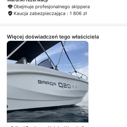
się o nic martwić.
Obejmuje profesjonalnego skippera
Kaucja zabezpieczająca : 1 806 zł
Udostępniamy licencje wędkarskie, abyś mógł
cieszyć się swoją ulubioną aktywnością.
Czekamy na Ciebie!
Więcej doświadczeń tego właściciela