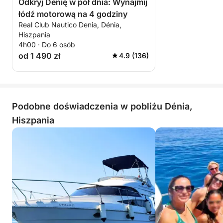
Odkryj Denię w pół dnia: Wynajmij
łódź motorową na 4 godziny
Real Club Nautico Denia, Dénia,
Hiszpania
4h00 · Do 6 osób
od 1 490 zł
4.9 (136)
Podobne doświadczenia w pobliżu Dénia,
Hiszpania