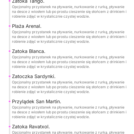
Zatoka Tango.
USB i Bluetooth oraz głośniki morskie Sony XS-MP o
Opcjonalny przystanek na pływanie, nurkowanie z rurką, pływanie
mocy 2 x 90 W.
na desce z wiosłem lub po prostu cieszenie się słońcem z drinkiem i
robienie zdjęć w krystalicznie czystej wodzie.
•Nowa, miękka tapicerka w romby z wygodną
pianką o gęstości 40 kg/m².
Plaża Arenal.
Opcjonalny przystanek na pływanie, nurkowanie z rurką, pływanie
•Gniazda 12 V i porty ładowania USB.
na desce z wiosłem lub po prostu cieszenie się słońcem z drinkiem i
•Duży, rozkładany pokład słoneczny na dziobie i
robienie zdjęć w krystalicznie czystej wodzie.
siedzenia w stylu sofy na rufie.
Zatoka Blanca.
•1 obrotowy fotel przy sterze.
Opcjonalny przystanek na pływanie, nurkowanie z rurką, pływanie
•Stół jadalny dla wszystkich gości.
na desce z wiosłem lub po prostu cieszenie się słońcem z drinkiem i
robienie zdjęć w krystalicznie czystej wodzie.
•2 duże lodówki.
•Drabinka do pływania.
Zatoczka Sardynki.
Opcjonalny przystanek na pływanie, nurkowanie z rurką, pływanie
•Kompletne wyposażenie bezpieczeństwa.
na desce z wiosłem lub po prostu cieszenie się słońcem z drinkiem i
•Profesjonalny sternik/przewodnik.
robienie zdjęć w krystalicznie czystej wodzie.
•Przerwy na pływanie, snorkeling i paddleboarding.
Przylądek San Martin.
•Dozwolone jest wnoszenie własnego jedzenia i
Opcjonalny przystanek na pływanie, nurkowanie z rurką, pływanie
napojów. pokład.
na desce z wiosłem lub po prostu cieszenie się słońcem z drinkiem i
robienie zdjęć w krystalicznie czystej wodzie.
Przyjęcia urodzinowe i wieczory
Zatoka Ravatxol.
Opcjonalny przystanek na pływanie, nurkowanie z rurką, pływanie
kawalerskie/panieńskie.