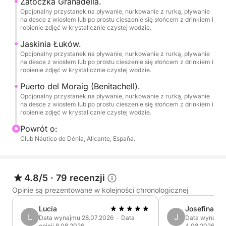
Zatoczka Granadella.
Opcjonalny przystanek na pływanie, nurkowanie z rurką, pływanie
na desce z wiosłem lub po prostu cieszenie się słońcem z drinkiem i
robienie zdjęć w krystalicznie czystej wodzie.
Jaskinia Łuków.
Opcjonalny przystanek na pływanie, nurkowanie z rurką, pływanie
na desce z wiosłem lub po prostu cieszenie się słońcem z drinkiem i
robienie zdjęć w krystalicznie czystej wodzie.
Puerto del Moraig (Benitachell).
Opcjonalny przystanek na pływanie, nurkowanie z rurką, pływanie
na desce z wiosłem lub po prostu cieszenie się słońcem z drinkiem i
robienie zdjęć w krystalicznie czystej wodzie.
Powrót o:
Club Náutico de Dénia, Alicante, España.
4.8/5
·
79 recenzji
Opinie są prezentowane w kolejności chronologicznej
Lucía
Josefina
L
J
Data wynajmu 28.07.2026 · Data
Data wynajmu 
opinii 8.08.2026
4.08.2026