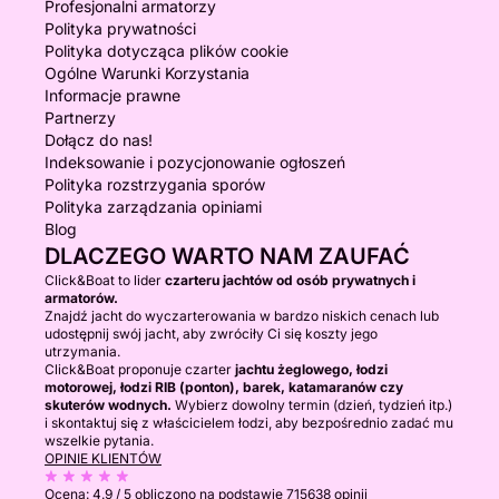
Profesjonalni armatorzy
Polityka prywatności
Polityka dotycząca plików cookie
Ogólne Warunki Korzystania
Informacje prawne
Partnerzy
Dołącz do nas!
Indeksowanie i pozycjonowanie ogłoszeń
Polityka rozstrzygania sporów
Polityka zarządzania opiniami
Blog
DLACZEGO WARTO NAM ZAUFAĆ
Click&Boat to lider
czarteru jachtów od osób prywatnych i
armatorów.
Znajdź jacht do wyczarterowania w bardzo niskich cenach lub
udostępnij swój jacht, aby zwróciły Ci się koszty jego
utrzymania.
Click&Boat proponuje czarter
jachtu żeglowego, łodzi
motorowej, łodzi RIB (ponton), barek, katamaranów czy
skuterów wodnych.
Wybierz dowolny termin (dzień, tydzień itp.)
i skontaktuj się z właścicielem łodzi, aby bezpośrednio zadać mu
wszelkie pytania.
OPINIE KLIENTÓW
Ocena:
4.9 / 5
obliczono na podstawie 715638 opinii