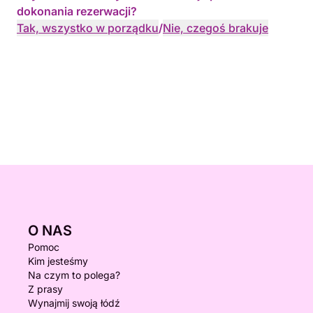
dokonania rezerwacji?
Tak, wszystko w porządku
/
Nie, czegoś brakuje
O NAS
Pomoc
Kim jesteśmy
Na czym to polega?
Z prasy
Wynajmij swoją łódź