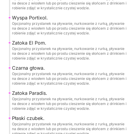
na desce z wiosłem lub po prostu cieszenie się słońcem z drinkiem i
robienie zdjęć w krystalicznie czystej wodzie.
Bezpłatne usługi fotograficzne.
Wyspa Portixol.
Opcjonalny przystanek na pływanie, nurkowanie z rurką, pływanie
Zwierzęta są mile widziane na pokładzie.
na desce z wiosłem lub po prostu cieszenie się słońcem z drinkiem i
robienie zdjęć w krystalicznie czystej wodzie.
Palenie jest dozwolone.
Zatoka El Pom.
Opcjonalny przystanek na pływanie, nurkowanie z rurką, pływanie
na desce z wiosłem lub po prostu cieszenie się słońcem z drinkiem i
Sprzątanie końcowe wliczone w cenę.
robienie zdjęć w krystalicznie czystej wodzie.
Czarna głowa.
Port macierzysty: Dénia Yacht Club.
Opcjonalny przystanek na pływanie, nurkowanie z rurką, pływanie
na desce z wiosłem lub po prostu cieszenie się słońcem z drinkiem i
robienie zdjęć w krystalicznie czystej wodzie.
Zachowaj to doświadczenie dla przyszłych pokoleń!
Towarzyszący Ci skipper zapewni bezpłatne usługi
Zatoka Paradis.
Opcjonalny przystanek na pływanie, nurkowanie z rurką, pływanie
fotograficzne, aby uwiecznić Twoje najpiękniejsze
na desce z wiosłem lub po prostu cieszenie się słońcem z drinkiem i
chwile, ciesząc się morzem i naturą w najczystszej
robienie zdjęć w krystalicznie czystej wodzie.
postaci.
Płaski czubek.
Opcjonalny przystanek na pływanie, nurkowanie z rurką, pływanie
••ZATOKI, PLAŻE I JASKINIE DO ZWIEDZENIA••
na desce z wiosłem lub po prostu cieszenie się słońcem z drinkiem i
robienie zdjęć w krystalicznie czystej wodzie.