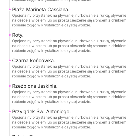
Wyposażona w mocny, 4-suwowy silnik zaburtowy
Plaża Marineta Cassiana.
Opcjonalny przystanek na pływanie, nurkowanie z rurką, pływanie
Suzuki o mocy 175 KM. Napędzana benzyną i
na desce z wiosłem lub po prostu cieszenie się słońcem z drinkiem i
rozwijająca prędkość maksymalną 33-35 mil na
robienie zdjęć w krystalicznie czystej wodzie.
godzinę, ta łódź „Open Day” jest szybka,
Roty.
praktyczna i idealna, ponieważ jej niewielkie
Opcjonalny przystanek na pływanie, nurkowanie z rurką, pływanie
zanurzenie pozwala na eksplorację z bliska
na desce z wiosłem lub po prostu cieszenie się słońcem z drinkiem i
robienie zdjęć w krystalicznie czystej wodzie.
krystalicznie czystych, płytkich wód w okolicy,
zapuszczanie się do ukrytych jaskiń morskich i
Czarna końcówka.
Opcjonalny przystanek na pływanie, nurkowanie z rurką, pływanie
podziwianie zapierających dech w piersiach klifów z
na desce z wiosłem lub po prostu cieszenie się słońcem z drinkiem i
niepowtarzalnymi widokami od strony morza.
robienie zdjęć w krystalicznie czystej wodzie.
Rzeźbiona Jaskinia.
••WYPOSAŻENIE I KOMFORT NA POKŁADZIE••
Opcjonalny przystanek na pływanie, nurkowanie z rurką, pływanie
na desce z wiosłem lub po prostu cieszenie się słońcem z drinkiem i
robienie zdjęć w krystalicznie czystej wodzie.
•Echosonda Lowrance® Hook Reveal 9
10"/GPS/ploter.
Przylądek Św. Antoniego.
Opcjonalny przystanek na pływanie, nurkowanie z rurką, pływanie
•Stalowa konstrukcja T-top z 3 m² dużej
na desce z wiosłem lub po prostu cieszenie się słońcem z drinkiem i
powierzchni zacienienia.
robienie zdjęć w krystalicznie czystej wodzie.
•System dźwiękowy Sony Marine® z łącznością