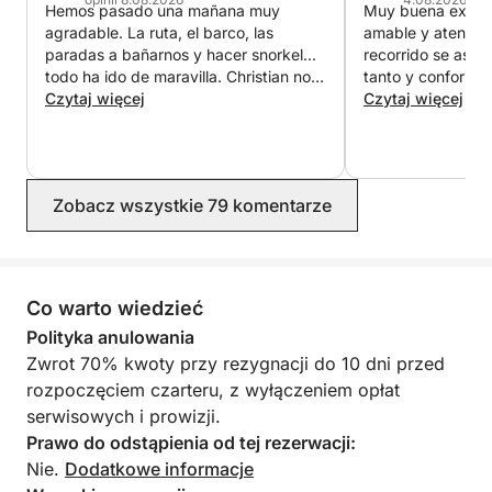
Hemos pasado una mañana muy
Muy buena experi
agradable. La ruta, el barco, las
amable y atento. 
paradas a bañarnos y hacer snorkel...
recorrido se aseg
todo ha ido de maravilla. Christian nos
tanto y conformes
ha explicado todo muy bien.
Czytaj więcej
duda
Czytaj więcej
Repetiremos y lo recomendamos 100
por 100.
Zobacz wszystkie 79 komentarze
Co warto wiedzieć
Polityka anulowania
Zwrot 70% kwoty przy rezygnacji do 10 dni przed
rozpoczęciem czarteru, z wyłączeniem opłat
serwisowych i prowizji.
Prawo do odstąpienia od tej rezerwacji:
Nie.
Dodatkowe informacje