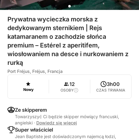
Prywatna wycieczka morska z
dedykowanym sternikiem | Rejs
katamaranem o zachodzie słońca
premium – Estérel z aperitifem,
wiosłowaniem na desce i nurkowaniem z
rurką
Port Fréjus, Fréjus, Francja
12
3h00
Nowy
OSOBY
CZAS TRWANIA
Ze skipperem
Towarzyszyć Ci będzie skipper mówiący francuski,
angielski
·
Dowiedz się więcej
Super właściciel
Jean Baptiste jest doświadczonym najemcą łodzi,