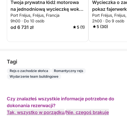
Twoja prywatna łódź motorowa
Wycieczka o zac
atmosferze, skąpanej w ostatnich promieniach dnia.
na jednodniową wycieczkę wokół
pokaz fajerwer
Port Fréjus, Fréjus, Francja
Port Fréjus, Fréjus
Fréjus
✨ Najważniejsze atrakcje
9h00 · Do 10 osób
2h00 · Do 9 osób
5 (30)
od 6 731 zł
5 (1)
• Rejs o zachodzie słońca w małej grupie
• Przestronny i komfortowy katamaran motorowy
• Profesjonalny sternik w cenie
• Aperitif premium w cenie
• Snorkeling, paddleboarding i skuter podwodny w
Tagi
cenie
Rejs o zachodzie słońca
Romantyczny rejs
• Zdjęcia pamiątkowe w cenie
Wydarzenie team buildingowe
• Eksploracja Estérel i Île d’Or
Eleganckie i wciągające przeżycie zachodu słońca
Czy znalazłeś wszystkie informacje potrzebne do
w sercu jednego z najpiękniejszych krajobrazów
dokonania rezerwacji?
Lazurowego Wybrzeża.
Tak, wszystko w porządku
/
Nie, czegoś brakuje