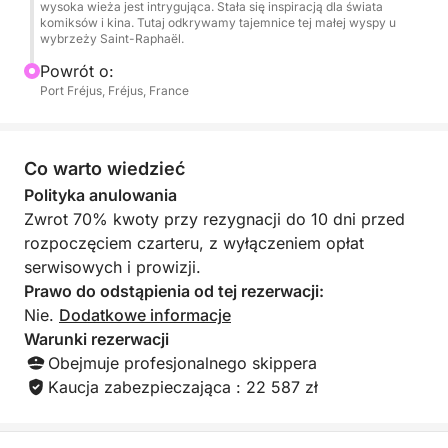
wysoka wieża jest intrygująca. Stała się inspiracją dla świata
✨ Powitanie VIP i wejście na pokład
komiksów i kina. Tutaj odkrywamy tajemnice tej małej wyspy u
wybrzeży Saint-Raphaël.
Profesjonalny skipper powita Cię na pokładzie,
Powrót o:
Port Fréjus, Fréjus, France
zapewniając kameralną atmosferę w małej grupie.
Rozsiądź się wygodnie na tym przestronnym
katamaranie motorowym i ciesz się spokojnym
rejsem wzdłuż czerwonych klifów Estérel.
Co warto wiedzieć
Polityka anulowania
Każda wycieczka została zaprojektowana tak, aby
Zwrot 70% kwoty przy rezygnacji do 10 dni przed
zapewnić relaks, elegancję i towarzyskość w
rozpoczęciem czarteru, z wyłączeniem opłat
wyjątkowym otoczeniu przyrody.
serwisowych i prowizji.
Prawo do odstąpienia od tej rezerwacji:
⛵ Panoramiczny rejs o zachodzie słońca
Nie.
Dodatkowe informacje
Warunki rezerwacji
Udaj się do najpiękniejszych miejsc na wybrzeżu:
Obejmuje profesjonalnego skippera
Kaucja zabezpieczająca : 22 587 zł
• Île d’Or (Złota Wyspa)
• Dzikie zatoczki Estérel (półkula wschodnia)