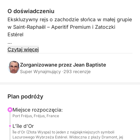
O doświadczeniu
Ekskluzywny rejs o zachodzie słońca w małej grupie
w Saint-Raphaël – Aperitif Premium i Zatoczki
Estérel
Cena dla 8 osób, 95 EUR za każdą dodatkową
Czytaj więcej
osobę.
Zorganizowane przez Jean Baptiste
Wyrusz na YOT 36 na elegancki i towarzyski rejs o
Super Wynajmujący ·
293 recenzje
zachodzie słońca wzdłuż masywu Estérel.
Panoramiczny rejs, pływanie w turkusowych
zatoczkach, nurkowanie z rurką, podwodny skuter i
Plan podróży
aperitif premium: wyrafinowana interludium między
morzem a złotym światłem.
Miejsce rozpoczęcia:
Port Fréjus, Fréjus, France
Wypłynięcie z Port Fréjus (lub z wybranego portu:
L'île d'Or
Sainte-Maxime lub Les Issambres, za dopłatą).
Île d'Or (Złota Wyspa) to jeden z najpiękniejszych symboli
Lazurowego Wybrzeża Estérel. Widoczna z plaży Dramont, jej