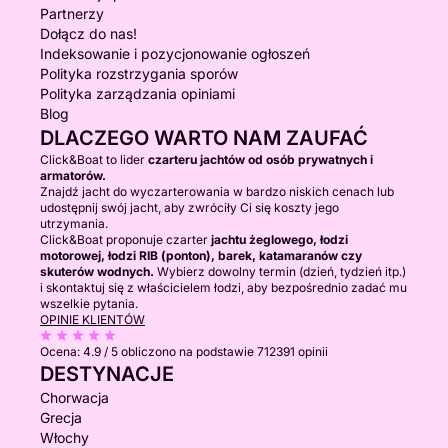
Partnerzy
Dołącz do nas!
Indeksowanie i pozycjonowanie ogłoszeń
Polityka rozstrzygania sporów
Polityka zarządzania opiniami
Blog
DLACZEGO WARTO NAM ZAUFAĆ
Click&Boat to lider
czarteru jachtów od osób prywatnych i
armatorów.
Znajdź jacht do wyczarterowania w bardzo niskich cenach lub
udostępnij swój jacht, aby zwróciły Ci się koszty jego
utrzymania.
Click&Boat proponuje czarter
jachtu żeglowego, łodzi
motorowej, łodzi RIB (ponton), barek, katamaranów czy
skuterów wodnych.
Wybierz dowolny termin (dzień, tydzień itp.)
i skontaktuj się z właścicielem łodzi, aby bezpośrednio zadać mu
wszelkie pytania.
OPINIE KLIENTÓW
Ocena:
4.9 / 5
obliczono na podstawie 712391 opinii
DESTYNACJE
Chorwacja
Grecja
Włochy