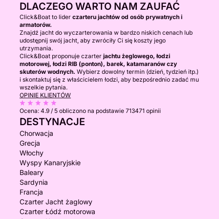
DLACZEGO WARTO NAM ZAUFAĆ
Click&Boat to lider
czarteru jachtów od osób prywatnych i
armatorów.
Znajdź jacht do wyczarterowania w bardzo niskich cenach lub
udostępnij swój jacht, aby zwróciły Ci się koszty jego
utrzymania.
Click&Boat proponuje czarter
jachtu żeglowego, łodzi
motorowej, łodzi RIB (ponton), barek, katamaranów czy
skuterów wodnych.
Wybierz dowolny termin (dzień, tydzień itp.)
i skontaktuj się z właścicielem łodzi, aby bezpośrednio zadać mu
wszelkie pytania.
OPINIE KLIENTÓW
Ocena:
4.9 / 5
obliczono na podstawie 713471 opinii
DESTYNACJE
Chorwacja
Grecja
Włochy
Wyspy Kanaryjskie
Baleary
Sardynia
Francja
Czarter Jacht żaglowy
Czarter Łódź motorowa