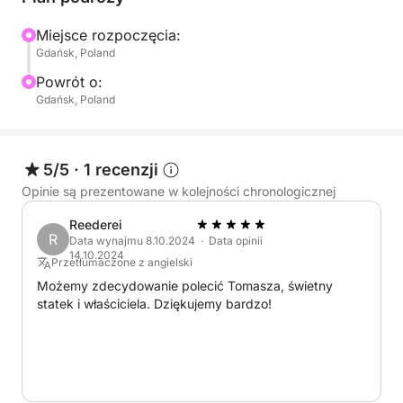
Miejsce rozpoczęcia:
Gdańsk, Poland
Powrót o:
Gdańsk, Poland
5/5
·
1 recenzji
Opinie są prezentowane w kolejności chronologicznej
Reederei
R
Data wynajmu 8.10.2024 · Data opinii
14.10.2024
Przetłumaczone z angielski
Możemy zdecydowanie polecić Tomasza, świetny
statek i właściciela. Dziękujemy bardzo!