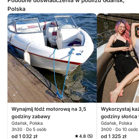
Podobne doświadczenia w pobliżu Gdańsk,
Polska
Wynajmij łódź motorową na 3,5
Wykorzystaj każ
godziny zabawy
godziny słońca 
Gdańsk, Polska
Gdańsk, Polska
Gdańska na mo
3h30 · Do 5 osób
3h00 · Do 10 osób
od 1 032 zł
od 1 325 zł
4.8 (5)