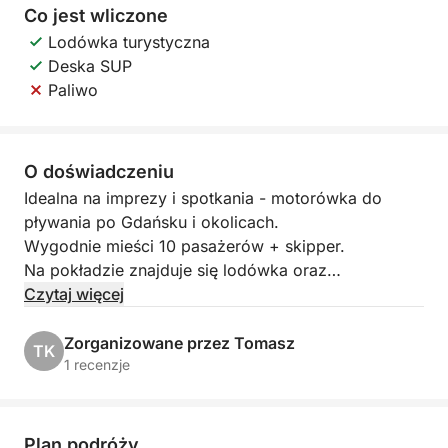
Co jest wliczone
Lodówka turystyczna
Deska SUP
Paliwo
O doświadczeniu
Idealna na imprezy i spotkania - motorówka do
pływania po Gdańsku i okolicach.
Wygodnie mieści 10 pasażerów + skipper.
Na pokładzie znajduje się lodówka oraz
pełnowymiarowa toaleta.
Czytaj więcej
Posiadamy nagłośnienie Bluetooth.
Zorganizowane przez Tomasz
TK
Na życzenie materace dziobowe oraz deska SUP
1 recenzje
Oferujemy kamizelki także dla dzieci
Plan podróży