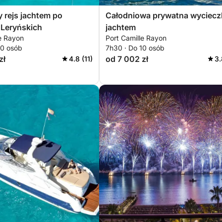
 rejs jachtem po
Całodniowa prywatna wyciecz
Leryńskich
jachtem
le Rayon
Port Camille Rayon
10 osób
7h30 · Do 10 osób
zł
od 7 002 zł
4.8 (11)
3.