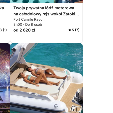
ka
Twoja prywatna łódź motorowa
na całodniowy rejs wokół Zatoki
Port Camille Rayon
Juan
8h00 · Do 8 osób
od 2 620 zł
8 (1)
5 (7)