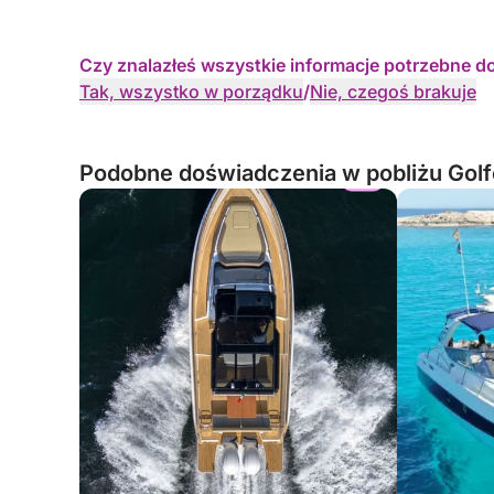
zmuszeni im się poddać. Byli tak ostrożni, że
poświęcili wspaniałe doświadczenie.
Czy znalazłeś wszystkie informacje potrzebne d
Tak, wszystko w porządku
/
Nie, czegoś brakuje
Podobne doświadczenia w pobliżu Golf