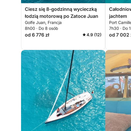
Ciesz się 8-godzinną wycieczką
Całodnio
łodzią motorową po Zatoce Juan
jachtem
Golfe Juan, Francja
Port Camil
8h00 · Do 8 osób
7h30 · Do 
od 6 776 zł
od 7 002 
4.9 (12)