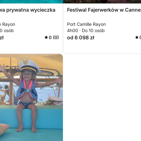
wa prywatna wycieczka
Festiwal Fajerwerków w Canne
le Rayon
Port Camille Rayon
10 osób
4h00 · Do 10 osób
zł
od 6 098 zł
0 (0)