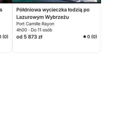
s
Półdniowa wycieczka łodzią po
Lazurowym Wybrzeżu
Port Camille Rayon
4h00 · Do 11 osób
od 5 873 zł
0 (0)
0 (0)