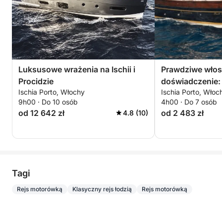
Luksusowe wrażenia na Ischii i
Prawdziwe włos
Procidzie
doświadczenie: 
Ischia Porto, Włochy
Ischia Porto, Włoc
Ischii
9h00 · Do 10 osób
4h00 · Do 7 osób
od 12 642 zł
od 2 483 zł
4.8 (10)
Tagi
Rejs motorówką
Klasyczny rejs łodzią
Rejs motorówką