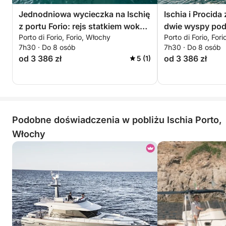
Jednodniowa wycieczka na Ischię
Ischia i Procida 
z portu Forio: rejs statkiem wokół
dwie wyspy po
Porto di Forio, Forio, Włochy
Porto di Forio, For
zielonej wyspy
jednodniowej w
7h30 · Do 8 osób
7h30 · Do 8 osób
od 3 386 zł
od 3 386 zł
5 (1)
Podobne doświadczenia w pobliżu Ischia Porto,
Włochy