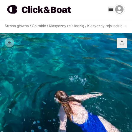
Strona główna
/
Co robić
/
Klasyczny rejs łodzią
/
Klasyczny rejs łodzią Ischi