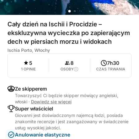
Cały dzień na Ischii i Procidzie –
ekskluzywna wycieczka po zapierającym
dech w piersiach morzu i widokach
Ischia Porto, Włochy
5
8
7h30
1 OPINIE
OSOBY
CZAS TRWANIA
Ze skipperem
Towarzyszyć Ci będzie skipper mówiący angielski,
włoski
·
Dowiedz się więcej
Super właściciel
Giovanni jest doświadczonym najemcą łodzi, posiada
znakomite recenzje i jest zaangażowany w świadczenie
usług wysokiej jakości.
Anulowanie elastyczne