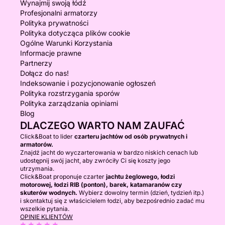
Wynajmij swoją łódź
Profesjonalni armatorzy
Polityka prywatności
Polityka dotycząca plików cookie
Ogólne Warunki Korzystania
Informacje prawne
Partnerzy
Dołącz do nas!
Indeksowanie i pozycjonowanie ogłoszeń
Polityka rozstrzygania sporów
Polityka zarządzania opiniami
Blog
DLACZEGO WARTO NAM ZAUFAĆ
Click&Boat to lider
czarteru jachtów od osób prywatnych i
armatorów.
Znajdź jacht do wyczarterowania w bardzo niskich cenach lub
udostępnij swój jacht, aby zwróciły Ci się koszty jego
utrzymania.
Click&Boat proponuje czarter
jachtu żeglowego, łodzi
motorowej, łodzi RIB (ponton), barek, katamaranów czy
skuterów wodnych.
Wybierz dowolny termin (dzień, tydzień itp.)
i skontaktuj się z właścicielem łodzi, aby bezpośrednio zadać mu
wszelkie pytania.
OPINIE KLIENTÓW