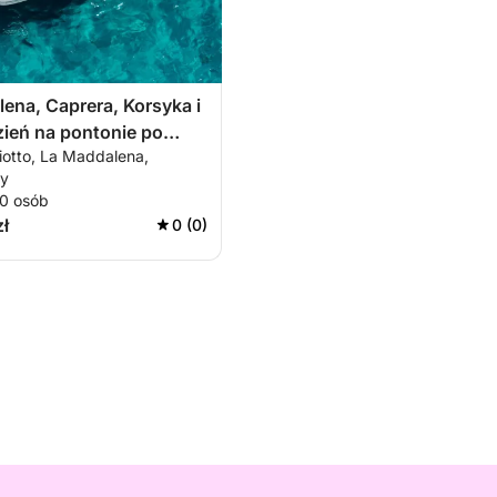
ena, Caprera, Korsyka i
zień na pontonie po
iotto, La Maddalena,
iejszych morzach Morza
ly
nego
10 osób
zł
0 (0)