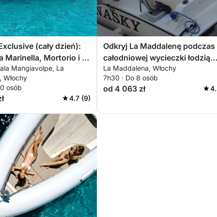
Exclusive (cały dzień):
Odkryj La Maddalenę podczas
a Marinella, Mortorio i La
całodniowej wycieczki łodzią
Cala Mangiavolpe, La
La Maddalena, Włochy
na
motorową.
, Włochy
7h30 · Do 8 osób
10 osób
od 4 063 zł
4.
zł
4.7 (9)