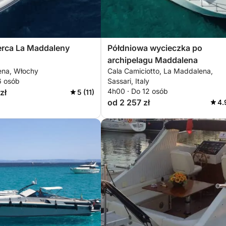
erca La Maddaleny
Półdniowa wycieczka po
archipelagu Maddalena
ena, Włochy
Cala Camiciotto, La Maddalena,
6 osób
Sassari, Italy
4h00 · Do 12 osób
zł
5 (11)
od 2 257 zł
4.