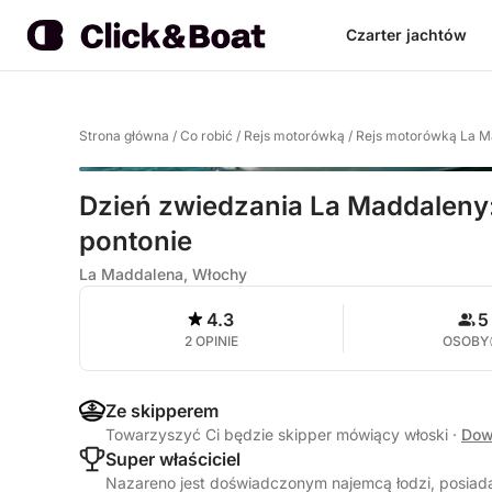
Czarter jachtów
Strona główna
/
Co robić
/
Rejs motorówką
/
Rejs motorówką La M
Dzień zwiedzania La Maddaleny:
pontonie
La Maddalena, Włochy
4.3
5
2 OPINIE
OSOBY
Ze skipperem
Towarzyszyć Ci będzie skipper mówiący włoski
·
Dow
Super właściciel
Nazareno jest doświadczonym najemcą łodzi, posiad