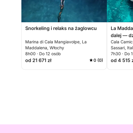
Snorkeling i relaks na żaglowcu
La Maddal
dalej — d
Marina di Cala Mangiavolpe, La
Cala Camic
najpiękn
Maddalena, Włochy
Sassari, Ita
Śródziem
8h00 · Do 12 osób
7h30 · Do 
od 21 671 zł
od 4 515 
0 (0)