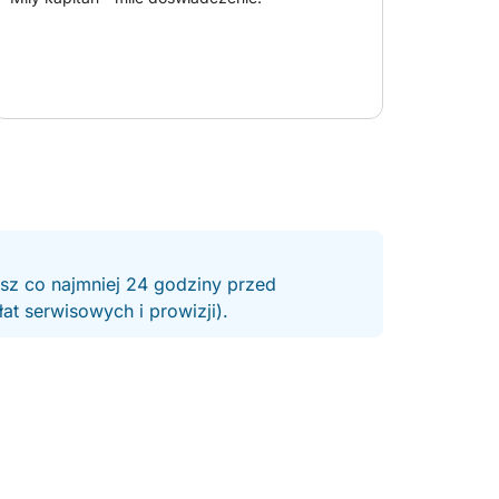
macji lub zarezerwować wycieczkę!
esz co najmniej 24 godziny przed
t serwisowych i prowizji).