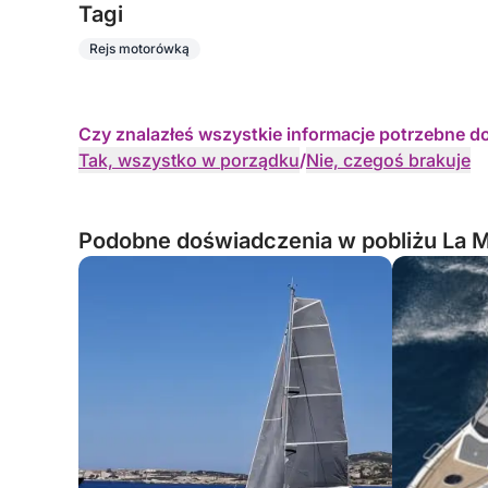
Tagi
Rejs motorówką
Czy znalazłeś wszystkie informacje potrzebne d
Tak, wszystko w porządku
/
Nie, czegoś brakuje
Podobne doświadczenia w pobliżu La 