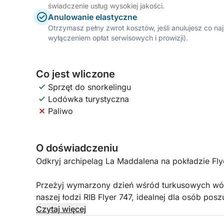
świadczenie usług wysokiej jakości.
Anulowanie elastyczne
Otrzymasz pełny zwrot kosztów, jeśli anulujesz co n
wyłączeniem opłat serwisowych i prowizji).
Co jest wliczone
Sprzęt do snorkelingu
Lodówka turystyczna
Paliwo
O doświadczeniu
Odkryj archipelag La Maddalena na pokładzie Fly
Przeżyj wymarzony dzień wśród turkusowych wód
naszej łodzi RIB Flyer 747, idealnej dla osób pos
dech w piersiach widoków.
Czytaj więcej