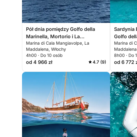
Pół dnia pomiędzy Golfo della
Sardynia 
Marinella, Mortorio i La
Golfo dell
Marina di Cala Mangiavolpe, La
Marina di 
Maddalena
Maddale
Maddalena, Włochy
Maddalena
4h00 · Do 10 osób
8h00 · Do 
od 4 966 zł
od 6 772 
4.7 (9)