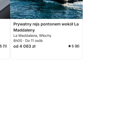
Prywatny rejs pontonem wokół La
Maddaleny
La Maddalena, Włochy
8h00 · Do 11 osób
od 4 063 zł
5 (1)
5 (8)