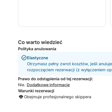
Wynajem obejmuje skippera
Paliwo nie jest wliczone w cenę
Skontaktuj się z nami, aby uzyskać więcej infor
Co warto wiedzieć
Polityka anulowania
Elastyczne
Otrzymasz pełny zwrot kosztów, jeśli anuluj
rozpoczęciem rezerwacji (z wyłączeniem opła
Prawo do odstąpienia od tej rezerwacji:
Nie.
Dodatkowe informacje
Warunki rezerwacji
Obejmuje profesjonalnego skippera