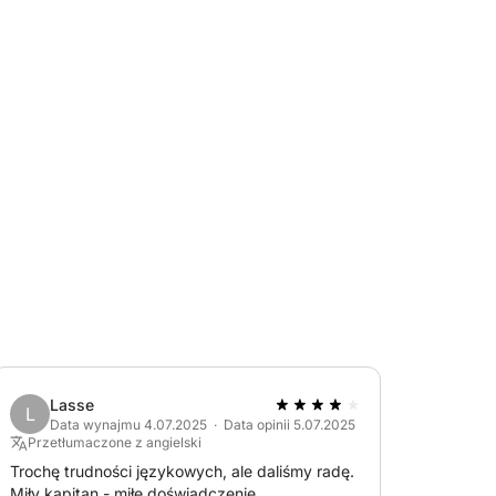
ować, płynąc do jednych z najbardziej
li, Santa Maria, Razzoli, Cala Corsara i wielu
ką nawigację
Lasse
L
iół, którzy chcą doświadczać morza w
Data wynajmu 4.07.2025 · Data opinii 5.07.2025
Przetłumaczone z angielski
Trochę trudności językowych, ale daliśmy radę.
Miły kapitan - miłe doświadczenie.