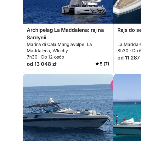
Archipelag La Maddalena: raj na
Rejs do s
Sardynii
Marina di Cala Mangiavolpe, La
La Maddal
Maddalena, Włochy
8h30 · Do 
7h30 · Do 12 osób
od 11 287 
od 13 048 zł
5 (7)