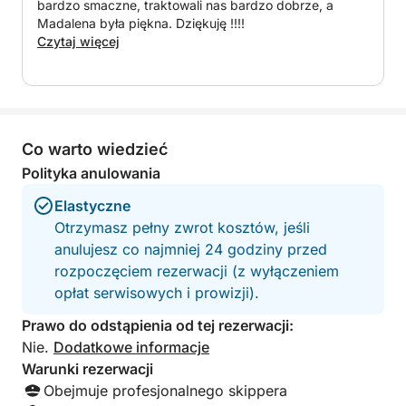
bardzo smaczne, traktowali nas bardzo dobrze, a
nasi towarzysze przygód będą mogli w spokoju
Madalena była piękna. Dziękuję !!!!
cieszyć się obsługa otwartego baru.
Czytaj więcej
Na co czekasz? Zarezerwuj już teraz, liczba miejsc
ograniczona!
Co warto wiedzieć
Polityka anulowania
Elastyczne
Otrzymasz pełny zwrot kosztów, jeśli
anulujesz co najmniej 24 godziny przed
rozpoczęciem rezerwacji (z wyłączeniem
opłat serwisowych i prowizji).
Prawo do odstąpienia od tej rezerwacji:
Nie.
Dodatkowe informacje
Warunki rezerwacji
Obejmuje profesjonalnego skippera