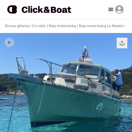
Strona główna
/
Co robić
/
Rejs motorówką
/
Rejs motorówką La Maddalena