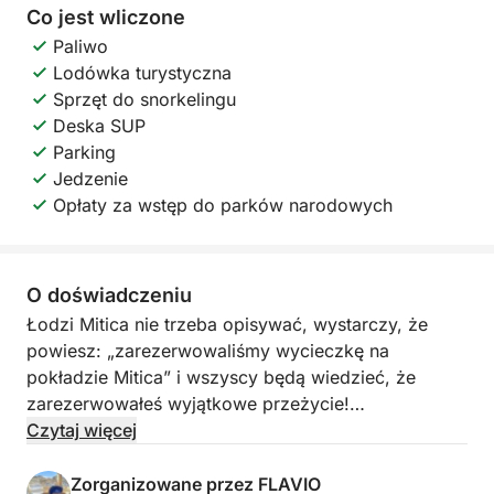
Co jest wliczone
Paliwo
Lodówka turystyczna
Sprzęt do snorkelingu
Deska SUP
Parking
Jedzenie
Opłaty za wstęp do parków narodowych
O doświadczeniu
Łodzi Mitica nie trzeba opisywać, wystarczy, że
powiesz: „zarezerwowaliśmy wycieczkę na
pokładzie Mitica” i wszyscy będą wiedzieć, że
zarezerwowałeś wyjątkowe przeżycie!
Mitica to 9-metrowy cruiser z kabiną, który może
Czytaj więcej
pomieścić do 10 pasażerów z łazienką i dwoma
mocnymi silnikami, które bezpiecznie popychają go
Zorganizowane przez FLAVIO