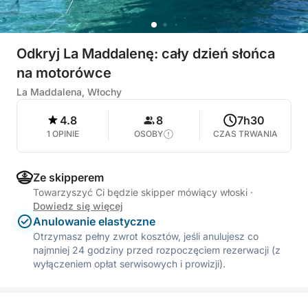
Odkryj La Maddalenę: cały dzień słońca
na motorówce
La Maddalena, Włochy
4.8
8
7h30
1 OPINIE
OSOBY
CZAS TRWANIA
Ze skipperem
Towarzyszyć Ci będzie skipper mówiący włoski
·
Dowiedz się więcej
Anulowanie elastyczne
Otrzymasz pełny zwrot kosztów, jeśli anulujesz co
najmniej 24 godziny przed rozpoczęciem rezerwacji (z
wyłączeniem opłat serwisowych i prowizji).