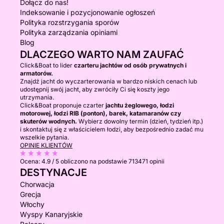
Dołącz do nas!
Indeksowanie i pozycjonowanie ogłoszeń
Polityka rozstrzygania sporów
Polityka zarządzania opiniami
Blog
DLACZEGO WARTO NAM ZAUFAĆ
Click&Boat to lider
czarteru jachtów od osób prywatnych i
armatorów.
Znajdź jacht do wyczarterowania w bardzo niskich cenach lub
udostępnij swój jacht, aby zwróciły Ci się koszty jego
utrzymania.
Click&Boat proponuje czarter
jachtu żeglowego, łodzi
motorowej, łodzi RIB (ponton), barek, katamaranów czy
skuterów wodnych.
Wybierz dowolny termin (dzień, tydzień itp.)
i skontaktuj się z właścicielem łodzi, aby bezpośrednio zadać mu
wszelkie pytania.
OPINIE KLIENTÓW
Ocena:
4.9 / 5
obliczono na podstawie 713471 opinii
DESTYNACJE
Chorwacja
Grecja
Włochy
Wyspy Kanaryjskie