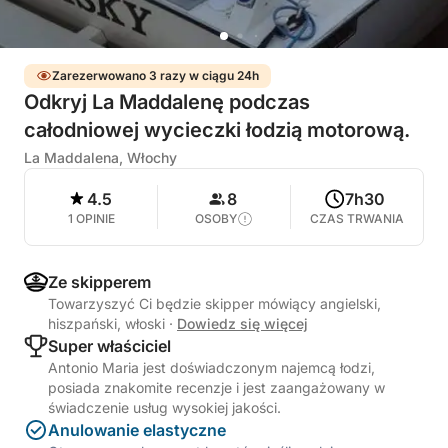
Zarezerwowano 3 razy w ciągu 24h
Odkryj La Maddalenę podczas
całodniowej wycieczki łodzią motorową.
La Maddalena, Włochy
4.5
8
7h30
1 OPINIE
OSOBY
CZAS TRWANIA
Ze skipperem
Towarzyszyć Ci będzie skipper mówiący angielski,
hiszpański, włoski
·
Dowiedz się więcej
Super właściciel
Antonio Maria jest doświadczonym najemcą łodzi,
posiada znakomite recenzje i jest zaangażowany w
świadczenie usług wysokiej jakości.
Anulowanie elastyczne