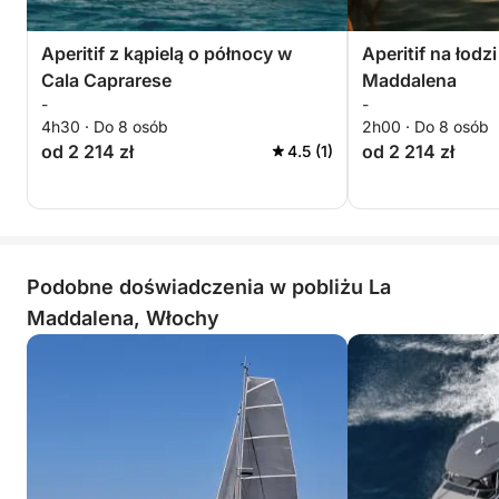
Aperitif z kąpielą o północy w
Aperitif na łodz
Cala Caprarese
Maddalena
-
-
4h30 · Do 8 osób
2h00 · Do 8 osób
od 2 214 zł
od 2 214 zł
4.5 (1)
Podobne doświadczenia w pobliżu La
Maddalena, Włochy