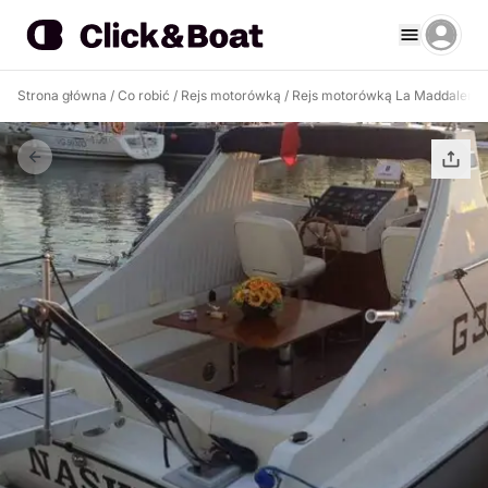
Strona główna
/
Co robić
/
Rejs motorówką
/
Rejs motorówką La Maddalena