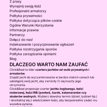
Z prasy
Wynajmij swoją łódź
Profesjonalni armatorzy
Polityka prywatności
Polityka dotycząca plików cookie
Ogólne Warunki Korzystania
Informacje prawne
Partnerzy
Dołącz do nas!
Indeksowanie i pozycjonowanie ogłoszeń
Polityka rozstrzygania sporów
Polityka zarządzania opiniami
Blog
DLACZEGO WARTO NAM ZAUFAĆ
Click&Boat to lider
czarteru jachtów od osób prywatnych i
armatorów.
Znajdź jacht do wyczarterowania w bardzo niskich cenach lub
udostępnij swój jacht, aby zwróciły Ci się koszty jego
utrzymania.
Click&Boat proponuje czarter
jachtu żeglowego, łodzi
motorowej, łodzi RIB (ponton), barek, katamaranów czy
skuterów wodnych.
Wybierz dowolny termin (dzień, tydzień itp.)
i skontaktuj się z właścicielem łodzi, aby bezpośrednio zadać mu
wszelkie pytania.