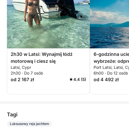
2h30 w Latsi: Wynajmij łódź
6-godzinna uci
motorową i ciesz się
wybrzeże: odprę
Latsi, Cypr
Port Latsi, Latsi, C
Półwysep Akam
2h30 · Do 7 osób
6h00 · Do 12 osób
od 2 167 zł
od 4 492 zł
4.4 (5)
Tagi
Luksusowy rejs jachtem