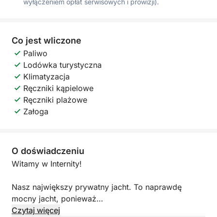
wyłączeniem opłat serwisowych i prowizji).
Co jest wliczone
Paliwo
Lodówka turystyczna
Klimatyzacja
Ręczniki kąpielowe
Ręczniki plażowe
Załoga
O doświadczeniu
Witamy w Internity!
Nasz największy prywatny jacht. To naprawdę
mocny jacht, ponieważ
jest wyposażony w dwusilnikowy silnik o dużej
Czytaj więcej