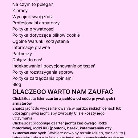
Na czym to polega?
Z prasy
Wynajmij swoją łódź
Profesjonalni armatorzy
Polityka prywatności
Polityka dotycząca plików cookie
Ogólne Warunki Korzystania
Informacje prawne
Partnerzy
Dołącz do nas!
Indeksowanie i pozycjonowanie ogłoszeń
Polityka rozstrzygania sporów
Polityka zarządzania opiniami
Blog
DLACZEGO WARTO NAM ZAUFAĆ
Click&Boat to lider
czarteru jachtów od osób prywatnych i
armatorów.
Znajdź jacht do wyczarterowania w bardzo niskich cenach lub
udostępnij swój jacht, aby zwróciły Ci się koszty jego
utrzymania.
Click&Boat proponuje czarter
jachtu żeglowego, łodzi
motorowej, łodzi RIB (ponton), barek, katamaranów czy
skuterów wodnych.
Wybierz dowolny termin (dzień, tydzień itp.)
i skontaktuj się z właścicielem łodzi, aby bezpośrednio zadać mu