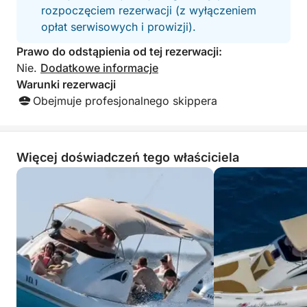
rozpoczęciem rezerwacji (z wyłączeniem
kamizelki ratunkowe i apteczkę pierwszej pomocy.
opłat serwisowych i prowizji).
W razie pytań prosimy o kontakt za pośrednictwem
Prawo do odstąpienia od tej rezerwacji:
Click&Boat!
Nie.
Dodatkowe informacje
Warunki rezerwacji
Obejmuje profesjonalnego skippera
Więcej doświadczeń tego właściciela