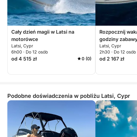
Cały dzień magii w Latsi na
Rozpocznij waka
motorówce
godziny zabaw
Latsi, Cypr
Latsi, Cypr
6h00 · Do 12 osób
2h30 · Do 12 osób
od 4 515 zł
od 2 167 zł
0 (0)
Podobne doświadczenia w pobliżu Latsi, Cypr