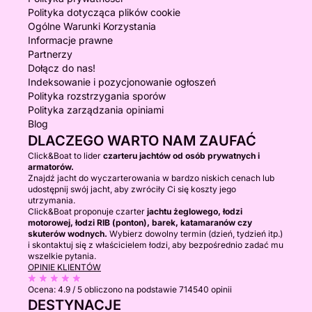
Polityka dotycząca plików cookie
Ogólne Warunki Korzystania
Informacje prawne
Partnerzy
Dołącz do nas!
Indeksowanie i pozycjonowanie ogłoszeń
Polityka rozstrzygania sporów
Polityka zarządzania opiniami
Blog
DLACZEGO WARTO NAM ZAUFAĆ
Click&Boat to lider
czarteru jachtów od osób prywatnych i
armatorów.
Znajdź jacht do wyczarterowania w bardzo niskich cenach lub
udostępnij swój jacht, aby zwróciły Ci się koszty jego
utrzymania.
Click&Boat proponuje czarter
jachtu żeglowego, łodzi
motorowej, łodzi RIB (ponton), barek, katamaranów czy
skuterów wodnych.
Wybierz dowolny termin (dzień, tydzień itp.)
i skontaktuj się z właścicielem łodzi, aby bezpośrednio zadać mu
wszelkie pytania.
OPINIE KLIENTÓW
Ocena:
4.9 / 5
obliczono na podstawie 714540 opinii
DESTYNACJE