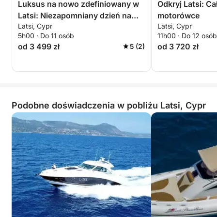
Luksus na nowo zdefiniowany w
Odkryj Latsi: Ca
Latsi: Niezapomniany dzień na
motorówce
Latsi, Cypr
Latsi, Cypr
jachcie motorowym
5h00 · Do 11 osób
11h00 · Do 12 osób
od 3 499 zł
od 3 720 zł
5 (2)
Podobne doświadczenia w pobliżu Latsi, Cypr