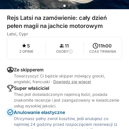
Rejs Latsi na zamówienie: cały dzień
pełen magii na jachcie motorowym
Latsi, Cypr
5
11
11h00
2 OPINIE
OSOBY
CZAS TRWANIA
Ze skipperem
Towarzyszyć Ci będzie skipper mówiący grecki,
angielski, francuski
·
Dowiedz się więcej
Super właściciel
Theo jest doświadczonym najemcą łodzi, posiada
znakomite recenzje i jest zaangażowany w świadczenie
usług wysokiej jakości.
Anulowanie elastyczne
Otrzymasz pełny zwrot kosztów, jeśli anulujesz co
najmniej 24 godziny przed rozpoczęciem rezerwacji (z