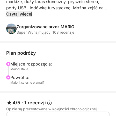
markizę, duży taras słoneczny, prysznic stereo,
porty USB i lodówkę turystyczną. Można zejść na
ląd i odwiedzić Amalfi i Positano. Jeśli chcesz zjeść
Czytaj więcej
lunch nad morzem, polecamy restaurację... możesz
zjeść na pokładzie i popływać w malowniczych
Zorganizowane przez MARIO
zatoczkach.
Super Wynajmujący ·
108 recenzje
Plan podróży
Miejsce rozpoczęcia:
Maiori, Italia
Powrót o:
Maiori, salerno o amalfi
4/5
·
1 recenzji
Opinie są prezentowane w kolejności chronologicznej