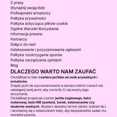
Z prasy
Wynajmij swoją łódź
Profesjonalni armatorzy
Polityka prywatności
Polityka dotycząca plików cookie
Ogólne Warunki Korzystania
Informacje prawne
Partnerzy
Dołącz do nas!
Indeksowanie i pozycjonowanie ogłoszeń
Polityka rozstrzygania sporów
Polityka zarządzania opiniami
Blog
DLACZEGO WARTO NAM ZAUFAĆ
Click&Boat to lider
czarteru jachtów od osób prywatnych i
armatorów.
Znajdź jacht do wyczarterowania w bardzo niskich cenach lub
udostępnij swój jacht, aby zwróciły Ci się koszty jego
utrzymania.
Click&Boat proponuje czarter
jachtu żeglowego, łodzi
motorowej, łodzi RIB (ponton), barek, katamaranów czy
skuterów wodnych.
Wybierz dowolny termin (dzień, tydzień itp.)
i skontaktuj się z właścicielem łodzi, aby bezpośrednio zadać mu
wszelkie pytania.