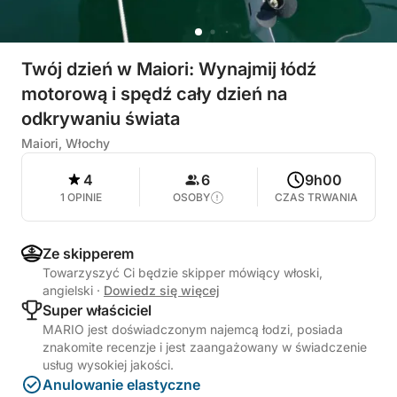
Twój dzień w Maiori: Wynajmij łódź
motorową i spędź cały dzień na
odkrywaniu świata
Maiori, Włochy
4
6
9h00
1 OPINIE
OSOBY
CZAS TRWANIA
Ze skipperem
Towarzyszyć Ci będzie skipper mówiący włoski,
angielski
·
Dowiedz się więcej
Super właściciel
MARIO jest doświadczonym najemcą łodzi, posiada
znakomite recenzje i jest zaangażowany w świadczenie
usług wysokiej jakości.
Anulowanie elastyczne