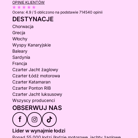
OPINIE KLIENTÓW
Ocena:
4.9 / 5
obliczono na podstawie 714540 opinii
DESTYNACJE
Chorwacja
Grecja
Włochy
Wyspy Kanaryjskie
Baleary
Sardynia
Francja
Czarter Jacht żaglowy
Czarter Łódź motorowa
Czarter Katamaran
Czarter Ponton RIB
Czarter Jacht luksusowy
Wszyscy producenci
OBSERWUJ NAS
f
Lider w wynajmie łodzi
Ponad 55 000 łodzi (łodzie motorowe, jachty żaglowe,