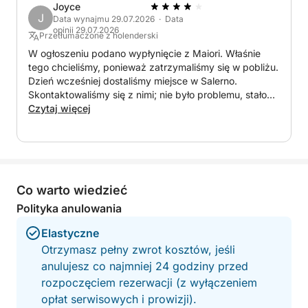
Joyce
J
Data wynajmu 29.07.2026 · Data
opinii 29.07.2026
Przetłumaczone z holenderski
W ogłoszeniu podano wypłynięcie z Maiori. Właśnie
tego chcieliśmy, ponieważ zatrzymaliśmy się w pobliżu.
Dzień wcześniej dostaliśmy miejsce w Salerno.
Skontaktowaliśmy się z nimi; nie było problemu, stało
się Maiori. Wynajęliśmy łódź od 9:00 do 18:00. Skipper
Czytaj więcej
napisał SMS-a, że później też jest dozwolone. Dobrze,
zrobimy 9:30. Skipper przybył do Maiori o 9:45. Paliwo
kosztuje 100 euro. Wspomniał o tym wyraźnie na
początku. Mieliśmy bardzo miły dzień; skipper widział i
dużo nam opowiadał. Około 5:30 nagle musieliśmy
Co warto wiedzieć
przyspieszyć. Ponieważ musieliśmy wrócić do 18:00.
Powiedzieliśmy, że nie, wypożyczyliśmy łódź na 9:00,
Polityka anulowania
więc mamy jeszcze czas do 18:45. Nie, ponieważ
musiał być w Salerno do 18:00, w przeciwnym razie
Elastyczne
dostałby mandat. Krótko mówiąc, płynęliśmy prawie
Otrzymasz pełny zwrot kosztów, jeśli
godzinę krócej. Miły dzień, ale trochę nieprzyjemne
anulujesz co najmniej 24 godziny przed
zakończenie z powodu kłótni.
rozpoczęciem rezerwacji (z wyłączeniem
opłat serwisowych i prowizji).