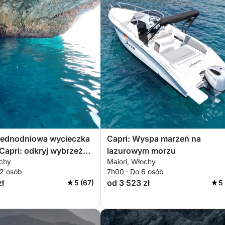
 jednodniowa wycieczka
Capri: Wyspa marzeń na
 Capri: odkryj wybrzeże
lazurowym morzu
ochy
Maiori, Włochy
wielkim stylu
12 osób
7h00 · Do 6 osób
zł
od 3 523 zł
5 (67)
5