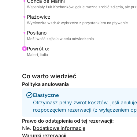
Conca de Marini
Paliwo wliczone w cenę.
Wspaniały Łuk Kochanków, gdzie można zrobić zdjęcia, ale prz
Plażowicz
Nie wahaj się skontaktować ze mną przez Click&B
Wycieczka wzdłuż wybrzeża z przystankiem na pływanie
zarezerwować tę wysokiej klasy łódź i stworzyć
Positano
przyjaciółmi!
Możliwość zejścia w celu odwiedzenia
Powrót o:
Maiori, Italia
Co warto wiedzieć
Polityka anulowania
Elastyczne
Otrzymasz pełny zwrot kosztów, jeśli anuluj
rozpoczęciem rezerwacji (z wyłączeniem opła
Prawo do odstąpienia od tej rezerwacji:
Nie.
Dodatkowe informacje
Warunki rezerwacji