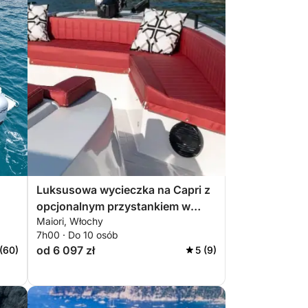
Luksusowa wycieczka na Capri z
opcjonalnym przystankiem w
Maiori, Włochy
Nerano
7h00 · Do 10 osób
od 6 097 zł
 (60)
5 (9)