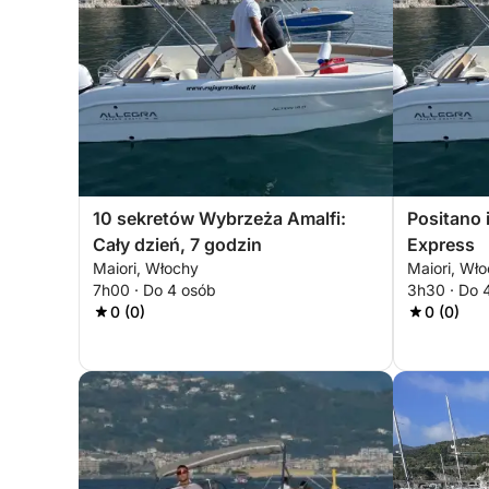
10 sekretów Wybrzeża Amalfi:
Positano i
Cały dzień, 7 godzin
Express
Maiori, Włochy
Maiori, Wł
7h00 · Do 4 osób
3h30 · Do 
0 (0)
0 (0)