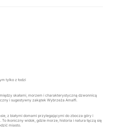
 z najbardziej kultowych wybrzeży Morza
tano od strony morza z ich stromymi klifami i
pozwolą Ci popływać w krystalicznie czystej
 na pokładzie możesz zrelaksować się na
kizy w najgorętszych godzinach dnia.
do spędzenia idealnego dnia: duży pokład
o Bluetooth, porty USB, drabinkę i lodówkę.
 i grup przyjaciół.
m tylko z łodzi
pokładzie i ręczniki plażowe, dzięki czemu
na między skałami, morzem i charakterystyczną dzwonnicą
za i widoków.
yczny i sugestywny zakątek Wybrzeża Amalfi.
chcą doświadczyć Wybrzeża Amalfi od strony
asie, z białymi domami przylegającymi do zbocza góry i
any sposób, tworząc wyjątkowe wspomnienia z
o ikoniczny widok, gdzie morze, historia i natura łączą się
dzić miasto.