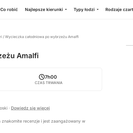
Co robić
Najlepsze kierunki
Typy łodzi
Rodzaje czar
ri
/
Wycieczka całodniowa po wybrzeżu Amalfi
zeżu Amalfi
7h00
CZAS TRWANIA
łoski
·
Dowiedz się więcej
 znakomite recenzje i jest zaangażowany w