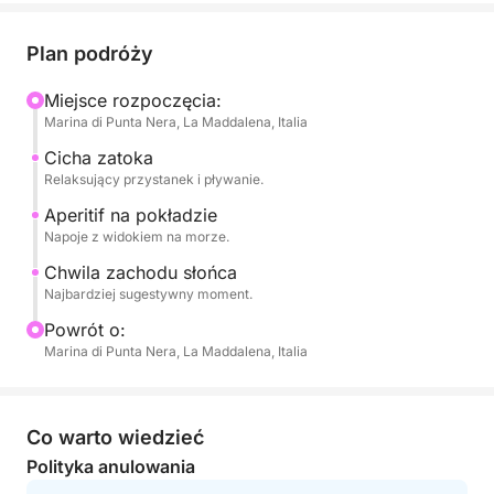
Na pokładzie możesz się całkowicie zrelaksować,
rozkoszować się ciszą żeglowania i dać się otulić
Plan podróży
powoli zmieniającym się kolorom nieba. To
kameralne przeżycie, idealne dla par lub małych
Miejsce rozpoczęcia:
Marina di Punta Nera, La Maddalena, Italia
grup.
Cicha zatoka
Chwila zachodu słońca jest po prostu
Relaksujący przystanek i pływanie.
niezapomniana.
Aperitif na pokładzie
Napoje z widokiem na morze.
Zarezerwuj już teraz na Click&Boat i ciesz się
Chwila zachodu słońca
wyjątkowym rejsem.
Najbardziej sugestywny moment.
Powrót o:
Marina di Punta Nera, La Maddalena, Italia
Co warto wiedzieć
Polityka anulowania