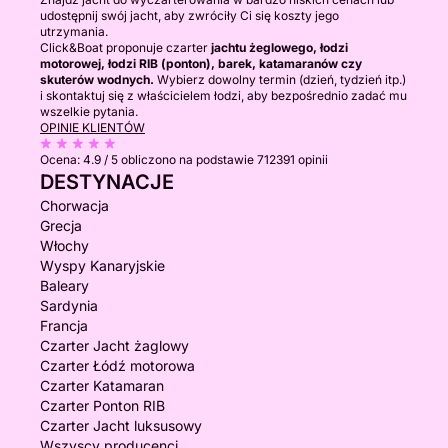
udostępnij swój jacht, aby zwróciły Ci się koszty jego
utrzymania.
Click&Boat proponuje czarter
jachtu żeglowego, łodzi
motorowej, łodzi RIB (ponton), barek, katamaranów czy
skuterów wodnych.
Wybierz dowolny termin (dzień, tydzień itp.)
i skontaktuj się z właścicielem łodzi, aby bezpośrednio zadać mu
wszelkie pytania.
OPINIE KLIENTÓW
Ocena:
4.9 / 5
obliczono na podstawie 712391 opinii
DESTYNACJE
Chorwacja
Grecja
Włochy
Wyspy Kanaryjskie
Baleary
Sardynia
Francja
Czarter Jacht żaglowy
Czarter Łódź motorowa
Czarter Katamaran
Czarter Ponton RIB
Czarter Jacht luksusowy
Wszyscy producenci