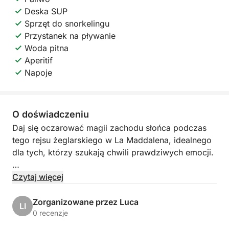
Deska SUP
Sprzęt do snorkelingu
Przystanek na pływanie
Woda pitna
Aperitif
Napoje
O doświadczeniu
Daj się oczarować magii zachodu słońca podczas
tego rejsu żeglarskiego w La Maddalena, idealnego
dla tych, którzy szukają chwili prawdziwych emocji.
Wypłyniesz późnym popołudniem, gdy wiatr
Czytaj więcej
słabnie, a morze się uspokaja. Światło
zachodzącego słońca przemienia krajobraz,
Zorganizowane przez Luca
LI
tworząc wyjątkową i sugestywną atmosferę.
0 recenzje