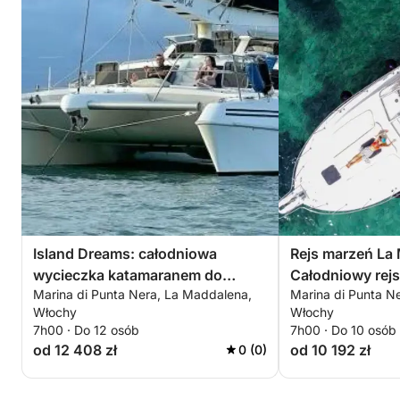
Island Dreams: całodniowa
Rejs marzeń La
wycieczka katamaranem do
Całodniowy rejs
Marina di Punta Nera, La Maddalena,
Marina di Punta N
Spargi i Budelli
na pokładzie Be
Włochy
Włochy
7h00 · Do 12 osób
7h00 · Do 10 osób
od 12 408 zł
od 10 192 zł
0 (0)