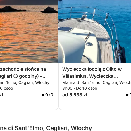
o zachodzie słońca na
Wycieczka łodzią z Oiito w
gliari (3 godziny) –
Villasimius. Wycieczka
ant'Elmo, Cagliari, Włochy
Marina di Sant'Elmo, Cagliari, Włoc
relaks i drinki
dostosowana do indywidualn
10 osób
8h00 · Do 10 osób
potrzeb.
zł
od 5 538 zł
0 (0)
a di Sant'Elmo, Cagliari, Włochy