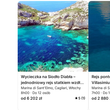
Wycieczka na Siodło Diabła –
Rejs pont
jednodniowy rejs statkiem wzdłuż
Villasimi
Marina di Sant'Elmo, Cagliari, Włochy
Marina di S
wybrzeża Cagliari
krystalic
8h00 · Do 12 osób
7h00 · Do 
od 6 202 zł
od 2 880 
5 (1)