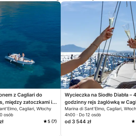
onem z Cagliari do
Wycieczka na Siodło Diabła – 
us, między zatoczkami i
godzinny rejs żaglówką w Cagl
ant'Elmo, Cagliari, Włochy
Marina di Sant'Elmo, Cagliari, Włoc
znie czystym morzem
10 osób
4h00 · Do 12 osób
zł
od 3 544 zł
5 (7)