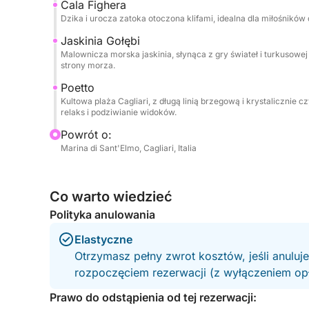
Cala Fighera
w prosty, relaksujący i autentyczny sposób.
Dzika i urocza zatoka otoczona klifami, idealna dla miłośników
Jaskinia Gołębi
Malownicza morska jaskinia, słynąca z gry świateł i turkusow
strony morza.
Poetto
Kultowa plaża Cagliari, z długą linią brzegową i krystalicznie 
relaks i podziwianie widoków.
Powrót o:
Marina di Sant'Elmo, Cagliari, Italia
Co warto wiedzieć
Polityka anulowania
Elastyczne
Otrzymasz pełny zwrot kosztów, jeśli anuluj
rozpoczęciem rezerwacji (z wyłączeniem opła
Prawo do odstąpienia od tej rezerwacji: