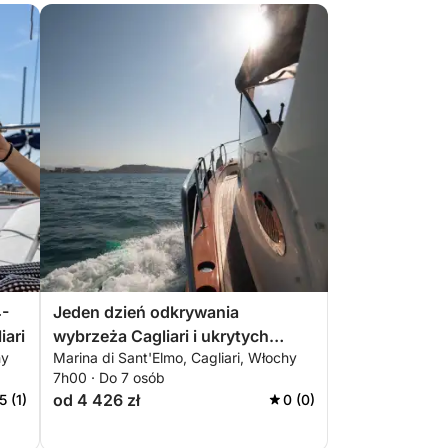
4-
Jeden dzień odkrywania
iari
wybrzeża Cagliari i ukrytych
hy
Marina di Sant'Elmo, Cagliari, Włochy
zatok
7h00 · Do 7 osób
od 4 426 zł
5 (1)
0 (0)