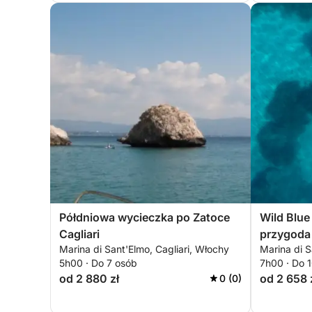
Półdniowa wycieczka po Zatoce
Wild Blue
Cagliari
przygoda 
Marina di Sant'Elmo, Cagliari, Włochy
Marina di S
tajnych z
5h00 · Do 7 osób
7h00 · Do 
od 2 880 zł
od 2 658 
0 (0)