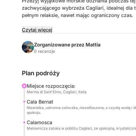
Przeżyj wyjątkowe morskie doznania podczas tej
zachwycającego wybrzeża Cagliari, idealnej dla
pełnym relaksie, nawet mając ograniczony czas.
Wypływając z Marina Sant'Elmo, popłyniesz wzdł
Czytaj więcej
malownicze zatoczki, pośród turkusowych wód i 
Wycieczka obejmuje kilka przystanków na pływani
Zorganizowane przez Mattia
nurkowanie w dziewiczym otoczeniu przyrody.
0 recenzje
Na pokładzie możesz cieszyć się chwilami czyste
Plan podróży
bezalkoholowych, butelki wina i przekąsek w cen
Miejsce rozpoczęcia:
Na życzenie, na pokładzie można również zorgani
Marina di Sant'Elmo, Cagliari, Italia
wrażenia.
Cala Bernat
Niewielka, ustronna zatoczka, niezatłoczona, z czystą wodą i
Zwierzęta domowe są mile widziane na pokładzie
spokoju.
swoim czworonożnym przyjacielem.
Calamosca
Malownicza zatoka w pobliżu Cagliari, ze spokojną, krystaliczn
Idealne doświadczenie dla par, rodzin lub grup p