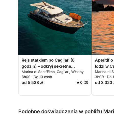
Rejs statkiem po Cagliari (8
Aperitif 
godzin) – odkryj sekretne
łodzi w Ca
Marina di Sant'Elmo, Cagliari, Włochy
Marina di S
zatoczki i zrelaksuj się na morzu.
Zatoczki, 
8h00 · Do 10 osób
3h00 · Do 
Wycieczka dostosowana do
od 5 538 zł
od 3 323 
0 (0)
indywidualnych potrzeb.
Podobne doświadczenia w pobliżu Marin