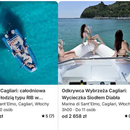
 Cagliari: całodniowa
Odkrywca Wybrzeża Cagliari:
łodzią typu RIB w
Wycieczka Siodłem Diabła
ant'Elmo, Cagliari, Włochy
Marina di Sant'Elmo, Cagliari, Włoc
atoczkach siodła diabła
10 osób
3h00 · Do 11 osób
zł
od 2 658 zł
5 (7)