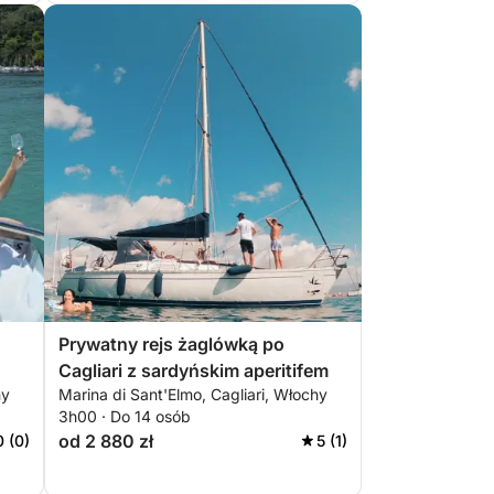
Prywatny rejs żaglówką po
Cagliari z sardyńskim aperitifem
hy
Marina di Sant'Elmo, Cagliari, Włochy
3h00 · Do 14 osób
od 2 880 zł
0 (0)
5 (1)