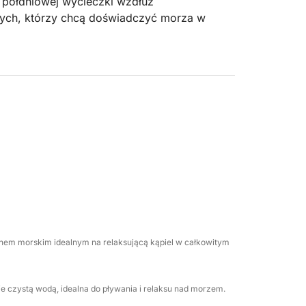
 półdniowej wycieczki wzdłuż
 tych, którzy chcą doświadczyć morza w
uż wybrzeża, aby odkryć najbardziej
zapierających dech w piersiach widoków.
e, idealnych na pływanie, relaks i
go relaksu, korzystając z napojów
ie.
zować lunch, co jeszcze bardziej dopełni
 dnem morskim idealnym na relaksującą kąpiel w całkowitym
, więc możesz dzielić to doświadczenie ze
ie czystą wodą, idealna do pływania i relaksu nad morzem.
rzyjaciół, którzy chcą odkryć morze Cagliari