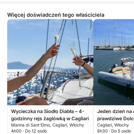
Więcej doświadczeń tego właściciela
Wycieczka na Siodło Diabła – 4-
Jeden dzień na o
godzinny rejs żaglówką w Cagliari
prawdziwe Dolc
Marina di Sant'Elmo, Cagliari, Włochy
Cagliari, Włochy
motorówce
4h00 · Do 12 osób
8h30 · Do 5 osób