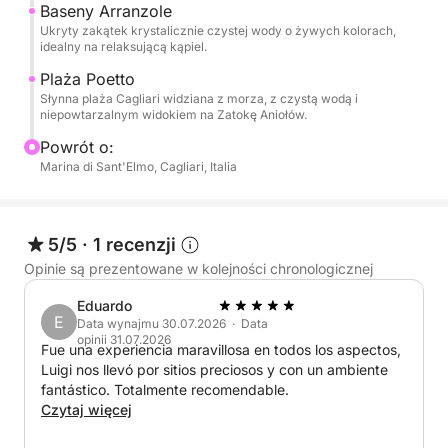
Baseny Arranzole
Idealne doświadczenie dla par, rodzin i grup
Ukryty zakątek krystalicznie czystej wody o żywych kolorach,
przyjaciół, które chcą odkryć wybrzeże Cagliari z
idealny na relaksującą kąpiel.
wyjątkowej perspektywy, łącząc naturę, zabawę i
Plaża Poetto
tradycję.
Słynna plaża Cagliari widziana z morza, z czystą wodą i
niepowtarzalnym widokiem na Zatokę Aniołów.
Powrót o:
Marina di Sant'Elmo, Cagliari, Italia
5/5
·
1 recenzji
Opinie są prezentowane w kolejności chronologicznej
Eduardo
E
Data wynajmu 30.07.2026 · Data
opinii 31.07.2026
Fue una experiencia maravillosa en todos los aspectos,
Luigi nos llevó por sitios preciosos y con un ambiente
fantástico. Totalmente recomendable.
Czytaj więcej