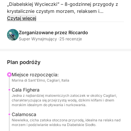
„Diabelskiej Wycieczki” – 8-godzinnej przygody z
krystalicznie czystym morzem, relaksem i
tradycyjnymi sardyńskimi smakami.
Czytaj więcej
Wypływając z Marina di Sant'Elmo, popłyniesz
Zorganizowane przez Riccardo
wzdłuż jednych z najpiękniejszych zatok Zatoki
Super Wynajmujący ·
25 recenzje
Aniołów, zatrzymując się przy zachwycającej Cala
Fighera, Calamosca, Piscine di Arranzole i słynnej
plaży Poetto. Podczas rejsu będziesz mieć okazję
Plan podróży
popływać, posnurkować lub po prostu zrelaksować
się na pokładzie, podziwiając zapierające dech w
Miejsce rozpoczęcia:
Marina di Sant'Elmo, Cagliari, Italia
piersiach widoki.
Cala Fighera
Na pokładzie czeka na Ciebie pyszny, tradycyjny
Jedna z najbardziej malowniczych zatoczek w okolicy Cagliari,
charakteryzująca się przejrzystą wodą, dzikimi klifami i dnem
sardyński aperitif, składający się z wędlin, serów,
morskim idealnym do pływania i nurkowania.
świeżych owoców oraz napojów, w tym wody, wina,
Calamosca
piwa i napojów bezalkoholowych, zapewniających
Niewielka, cicha zatoka otoczona przyrodą, idealna na relaks nad
prawdziwie relaksujący i towarzyski pobyt.
morzem i podziwianie widoku na Diabelskie Siodło.