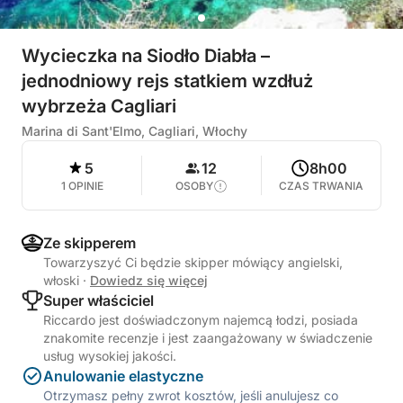
Wycieczka na Siodło Diabła –
jednodniowy rejs statkiem wzdłuż
wybrzeża Cagliari
Marina di Sant'Elmo, Cagliari, Włochy
5
12
8h00
1 OPINIE
OSOBY
CZAS TRWANIA
Ze skipperem
Towarzyszyć Ci będzie skipper mówiący angielski,
włoski
·
Dowiedz się więcej
Super właściciel
Riccardo jest doświadczonym najemcą łodzi, posiada
znakomite recenzje i jest zaangażowany w świadczenie
usług wysokiej jakości.
Anulowanie elastyczne
Otrzymasz pełny zwrot kosztów, jeśli anulujesz co