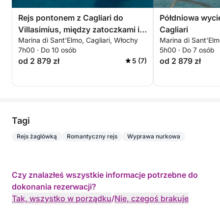
Rejs pontonem z Cagliari do
Półdniowa wyci
Villasimius, między zatoczkami i
Cagliari
Marina di Sant'Elmo, Cagliari, Włochy
Marina di Sant'Elm
krystalicznie czystym morzem
7h00 · Do 10 osób
5h00 · Do 7 osób
od 2 879 zł
od 2 879 zł
5 (7)
Tagi
Rejs żaglówką
Romantyczny rejs
Wyprawa nurkowa
Czy znalazłeś wszystkie informacje potrzebne do
dokonania rezerwacji?
Tak, wszystko w porządku
/
Nie, czegoś brakuje