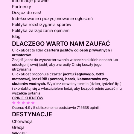
Informacje prawne
Partnerzy
Dołącz do nas!
Indeksowanie i pozycjonowanie ogłoszeń
Polityka rozstrzygania sporów
Polityka zarządzania opiniami
Blog
DLACZEGO WARTO NAM ZAUFAĆ
Click&Boat to lider
czarteru jachtów od osób prywatnych i
armatorów.
Znajdź jacht do wyczarterowania w bardzo niskich cenach lub
udostępnij swój jacht, aby zwróciły Ci się koszty jego
utrzymania.
Click&Boat proponuje czarter
jachtu żeglowego, łodzi
motorowej, łodzi RIB (ponton), barek, katamaranów czy
skuterów wodnych.
Wybierz dowolny termin (dzień, tydzień itp.)
i skontaktuj się z właścicielem łodzi, aby bezpośrednio zadać mu
wszelkie pytania.
OPINIE KLIENTÓW
Ocena:
4.9 / 5
obliczono na podstawie 715638 opinii
DESTYNACJE
Chorwacja
Grecja
Włochy