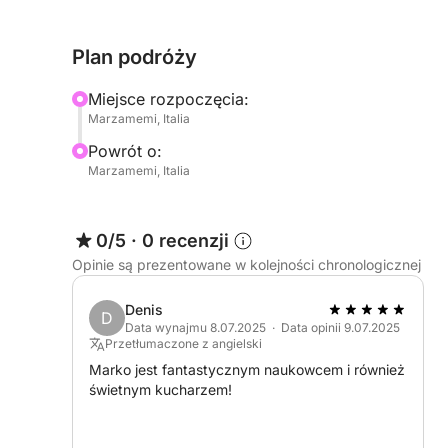
tonikiem, spritzem i innymi napojami alkoholowy
przystawkami, które uczynią Twoje doznania jes
Plan podróży
Paliwo nie jest wliczone w cenę wynajmu (około 3
Miejsce rozpoczęcia:
Azimut Atlantis 42 to idealne miejsce dla osób po
Marzamemi, Italia
atmosfery, by odkrywać krystalicznie czyste morze
Powrót o:
dzień, który na zawsze pozostanie w Twojej pami
Marzamemi, Italia
0/5
·
0 recenzji
Opinie są prezentowane w kolejności chronologicznej
Denis
D
Data wynajmu 8.07.2025 · Data opinii 9.07.2025
Przetłumaczone z angielski
Marko jest fantastycznym naukowcem i również
świetnym kucharzem!