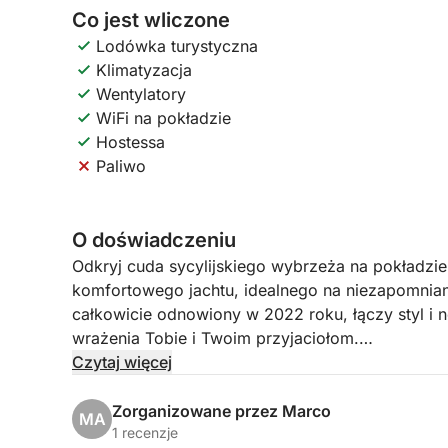
Co jest wliczone
Lodówka turystyczna
Klimatyzacja
Wentylatory
WiFi na pokładzie
Hostessa
Paliwo
O doświadczeniu
Odkryj cuda sycylijskiego wybrzeża na pokładzie
komfortowego jachtu, idealnego na niezapomnian
całkowicie odnowiony w 2022 roku, łączy styl i
wrażenia Tobie i Twoim przyjaciołom.
Czytaj więcej
Wypływając z Marzamemi, będziesz mieć okazję zw
delle Correnti, Isola di Capo Passero i zapiera
Zorganizowane przez Marco
MA
pokładzie rozpieścimy Cię wliczonym w cenę ape
1 recenzje