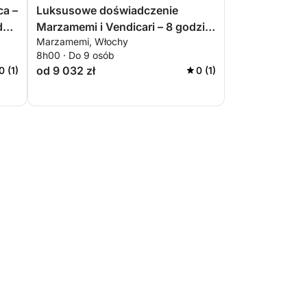
ca –
Luksusowe doświadczenie
d
Marzamemi i Vendicari – 8 godzin
Marzamemi, Włochy
m
na pokładzie Sunseeker Portofino
8h00 · Do 9 osób
47
od 9 032 zł
0 (1)
0 (1)