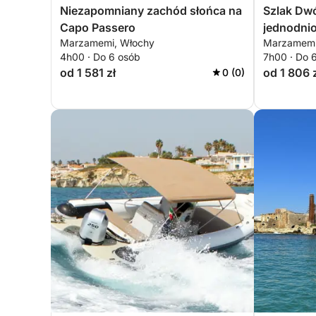
Niezapomniany zachód słońca na
Szlak Dw
Capo Passero
jednodnio
Marzamemi, Włochy
Marzamemi
Passero
4h00 · Do 6 osób
7h00 · Do 
od 1 581 zł
od 1 806 
0 (0)