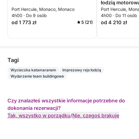
łodzią motorow
Port Hercule, Monaco, Monaco
Port Hercule, Mo
10:00/14:00 lub
4h00 · Do 9 osób
4h00 · Do 11 osób
od 1 773 zł
od 4 210 zł
5 (21)
Tagi
Wycieczka katamaranem
Imprezowy rejs łodzią
Wydarzenie team buildingowe
Czy znalazłeś wszystkie informacje potrzebne do
dokonania rezerwacji?
Tak, wszystko w porządku
/
Nie, czegoś brakuje