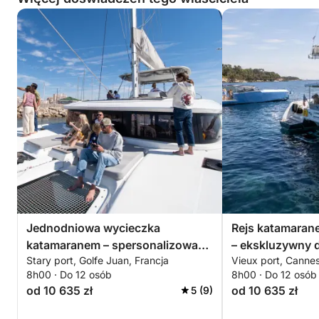
Czas trwania rejsu można dostosować (6 godzin,
pół dnia itp.) do Twoich planów.
Możemy zaoferować dodatkowe opcje, aby
wzbogacić Twoje wrażenia (napoje premium, sporty
wodne itp.).
Wystarczy, że wyobrazisz sobie swój idealny
dzień… my zajmiemy się resztą!
Jednodniowa wycieczka
Rejs katamaran
katamaranem – spersonalizowana
– ekskluzywny 
Stary port, Golfe Juan, Francja
Vieux port, Cannes
wycieczka z wypłynięciem z
Cannes
8h00 · Do 12 osób
8h00 · Do 12 osób
Golfe-Juan
od 10 635 zł
od 10 635 zł
5 (9)