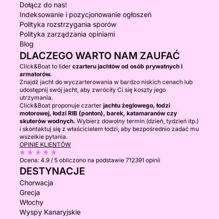
Dołącz do nas!
Indeksowanie i pozycjonowanie ogłoszeń
Polityka rozstrzygania sporów
Polityka zarządzania opiniami
Blog
DLACZEGO WARTO NAM ZAUFAĆ
Click&Boat to lider
czarteru jachtów od osób prywatnych i
armatorów.
Znajdź jacht do wyczarterowania w bardzo niskich cenach lub
udostępnij swój jacht, aby zwróciły Ci się koszty jego
utrzymania.
Click&Boat proponuje czarter
jachtu żeglowego, łodzi
motorowej, łodzi RIB (ponton), barek, katamaranów czy
skuterów wodnych.
Wybierz dowolny termin (dzień, tydzień itp.)
i skontaktuj się z właścicielem łodzi, aby bezpośrednio zadać mu
wszelkie pytania.
OPINIE KLIENTÓW
Ocena:
4.9 / 5
obliczono na podstawie 712391 opinii
DESTYNACJE
Chorwacja
Grecja
Włochy
Wyspy Kanaryjskie