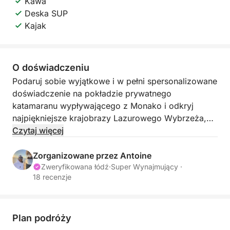
Kawa
Deska SUP
Kajak
O doświadczeniu
Podaruj sobie wyjątkowe i w pełni spersonalizowane
doświadczenie na pokładzie prywatnego
katamaranu wypływającego z Monako i odkryj
najpiękniejsze krajobrazy Lazurowego Wybrzeża,
między Monako a Włochami.
Czytaj więcej
Każda wycieczka jest szyta na miarę: tutaj sam
Zorganizowane przez Antoine
wybierasz tempo, przystanki i atmosferę dnia.
Zweryfikowana łódź
·
Super Wynajmujący ·
18 recenzje
Niezależnie od tego, czy chcesz się zrelaksować,
zwiedzić okolicę, czy cieszyć się chwilą na morzu,
wszystko jest możliwe.
Plan podróży
Wypłyń w rejs po krystalicznie czystych wodach