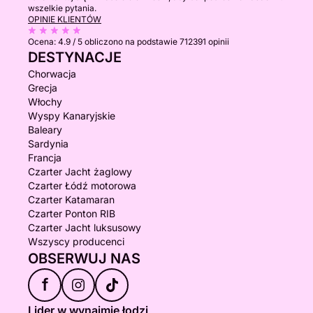
wszelkie pytania.
OPINIE KLIENTÓW
Ocena:
4.9 / 5
obliczono na podstawie 712391 opinii
DESTYNACJE
Chorwacja
Grecja
Włochy
Wyspy Kanaryjskie
Baleary
Sardynia
Francja
Czarter Jacht żaglowy
Czarter Łódź motorowa
Czarter Katamaran
Czarter Ponton RIB
Czarter Jacht luksusowy
Wszyscy producenci
OBSERWUJ NAS
f
Lider w wynajmie łodzi