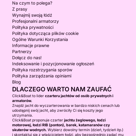
Na czym to polega?
Z prasy
Wynajmij swoją łódź
Profesjonalni armatorzy
Polityka prywatności
Polityka dotycząca plików cookie
Ogólne Warunki Korzystania
Informacje prawne
Partnerzy
Dołącz do nas!
Indeksowanie i pozycjonowanie ogłoszeń
Polityka rozstrzygania sporów
Polityka zarządzania opiniami
Blog
DLACZEGO WARTO NAM ZAUFAĆ
Click&Boat to lider
czarteru jachtów od osób prywatnych i
armatorów.
Znajdź jacht do wyczarterowania w bardzo niskich cenach lub
udostępnij swój jacht, aby zwróciły Ci się koszty jego
utrzymania.
Click&Boat proponuje czarter
jachtu żeglowego, łodzi
motorowej, łodzi RIB (ponton), barek, katamaranów czy
skuterów wodnych.
Wybierz dowolny termin (dzień, tydzień itp.)
i skontaktuj się z właścicielem łodzi, aby bezpośrednio zadać mu