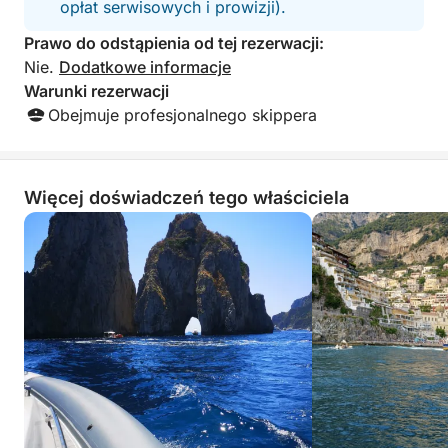
opłat serwisowych i prowizji).
komfortowym i bezpiecznym żeglowaniu. Centralna
konsola zapewnia łatwy dostęp i dużo miejsca do
Prawo do odstąpienia od tej rezerwacji:
manewrowania. Elegancki i funkcjonalny design
Nie.
Dodatkowe informacje
sprawia, że łódź ta idealnie nadaje się zarówno na
Warunki rezerwacji
jednodniowe wycieczki, jak i weekendowe wypady.
Obejmuje profesjonalnego skippera
Więcej doświadczeń tego właściciela