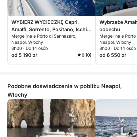
WYBIERZ WYCIECZKĘ Capri,
Wybrzeże Amalf
Amalfi, Sorrento, Positano, Ischia,
oddechu
Mergellina e Porto di Sannazaro,
Mergellina e Porto
Procida, Nerano
Neapol, Włochy
Neapol, Włochy
8h00 · Do 14 osób
8h00 · Do 14 osób
od 5 190 zł
od 6 550 zł
0 (0)
Podobne doświadczenia w pobliżu Neapol,
Włochy