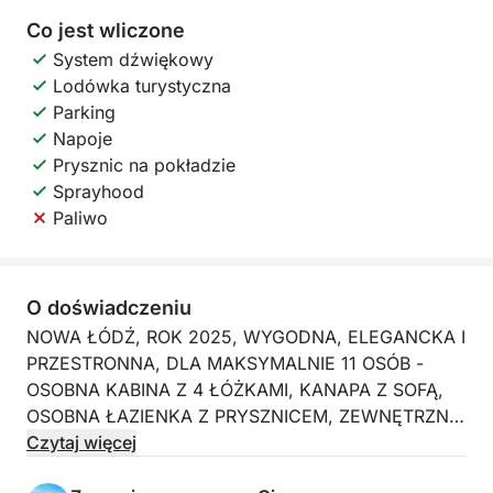
Co jest wliczone
System dźwiękowy
Lodówka turystyczna
Parking
Napoje
Prysznic na pokładzie
Sprayhood
Paliwo
O doświadczeniu
NOWA ŁÓDŹ, ROK 2025, WYGODNA, ELEGANCKA I
PRZESTRONNA, DLA MAKSYMALNIE 11 OSÓB -
OSOBNA KABINA Z 4 ŁÓŻKAMI, KANAPA Z SOFĄ,
OSOBNA ŁAZIENKA Z PRYSZNICEM, ZEWNĘTRZNA
KAFEJKA (DO UŻYTKU TYLKO NA POKOJU) -
Czytaj więcej
LODÓWKA ZEWNĘTRZNA - PRZENOŚNE IGLOO -