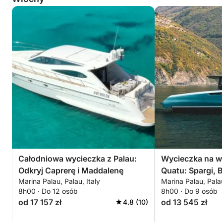
Całodniowa wycieczka z Palau:
Wycieczka na w
Odkryj Caprerę i Maddalenę
Quatu: Spargi, B
Marina Palau, Palau, Italy
Marina Palau, Palau
La Maddalena
8h00 · Do 12 osób
8h00 · Do 9 osób
od 17 157 zł
od 13 545 zł
4.8 (10)