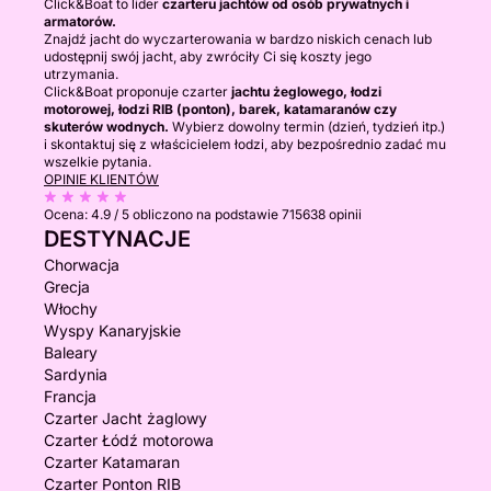
Click&Boat to lider
czarteru jachtów od osób prywatnych i
armatorów.
Znajdź jacht do wyczarterowania w bardzo niskich cenach lub
udostępnij swój jacht, aby zwróciły Ci się koszty jego
utrzymania.
Click&Boat proponuje czarter
jachtu żeglowego, łodzi
motorowej, łodzi RIB (ponton), barek, katamaranów czy
skuterów wodnych.
Wybierz dowolny termin (dzień, tydzień itp.)
i skontaktuj się z właścicielem łodzi, aby bezpośrednio zadać mu
wszelkie pytania.
OPINIE KLIENTÓW
Ocena:
4.9 / 5
obliczono na podstawie 715638 opinii
DESTYNACJE
Chorwacja
Grecja
Włochy
Wyspy Kanaryjskie
Baleary
Sardynia
Francja
Czarter Jacht żaglowy
Czarter Łódź motorowa
Czarter Katamaran
Czarter Ponton RIB