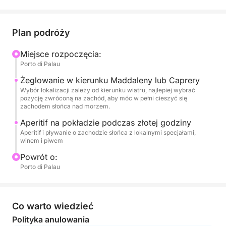
pomarańczowego odcienia, a morze staje się
spokojne i świetliste. To idealny czas na relaks,
zrobienie niezapomnianych zdjęć lub delektowanie
Plan podróży
się ostateczną kąpielą w spokojnych wodach.
Miejsce rozpoczęcia:
Porto di Palau
Aperitif na pokładzie towarzyszy złotej godzinie,
zmieniając rejs w ekskluzywne i romantyczne
Żeglowanie w kierunku Maddaleny lub Caprery
przeżycie. Idealny dla par, małych grup lub na
Wybór lokalizacji zależy od kierunku wiatru, najlepiej wybrać
pozycję zwróconą na zachód, aby móc w pełni cieszyć się
specjalne okazje, ten rejs to idealne połączenie
zachodem słońca nad morzem.
natury i atmosfery.
Aperitif na pokładzie podczas złotej godziny
Aperitif i pływanie o zachodzie słońca z lokalnymi specjałami,
Wyjątkowy sposób na zakończenie dnia w sercu
winem i piwem
Costa Smeralda.
Powrót o:
Porto di Palau
Co warto wiedzieć
Polityka anulowania