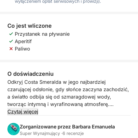
wyłączeniem opłat serwisowych i prowizji).
Co jest wliczone
Przystanek na pływanie
Aperitif
Paliwo
O doświadczeniu
Odkryj Costa Smeralda w jego najbardziej
czarującej odsłonie, gdy słońce zaczyna zachodzić,
a światło odbija się od szmaragdowej wody,
tworząc intymną i wyrafinowaną atmosferę.
Czytaj więcej
Rejs o zachodzie słońca oferuje spektakularne
widoki na najpiękniejsze wyspy archipelagu.
Zorganizowane przez Barbara Emanuela
Granitowe skały nabierają złocisto-
Super Wynajmujący ·
6 recenzje