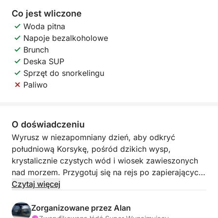
Co jest wliczone
Woda pitna
Napoje bezalkoholowe
Brunch
Deska SUP
Sprzęt do snorkelingu
Paliwo
O doświadczeniu
Wyrusz w niezapomniany dzień, aby odkryć
południową Korsykę, pośród dzikich wysp,
krystalicznie czystych wód i wiosek zawieszonych
nad morzem. Przygotuj się na rejs po zapierających
dech w piersiach krajobrazach i rozkoszuj się
Czytaj więcej
typowymi sardyńskimi smakami serwowanymi na
pokładzie.
Zorganizowane przez Alan