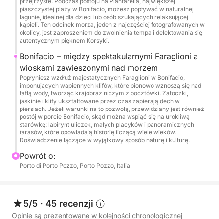
przejrzyste. Podczas postoju na Piantarella, największej
W ciągu dnia na pokładzie serwowane będzie
piaszczystej plaży w Bonifacio, możesz popływać w naturalnej
pyszne brunchowe danie składające się z typowych
lagunie, idealnej dla dzieci lub osób szukających relaksującej
kąpieli. Ten odcinek morza, jeden z najczęściej fotografowanych w
produktów sardyńskich: lokalnych wędlin,
okolicy, jest zaproszeniem do zwolnienia tempa i delektowania się
tradycyjnych serów, świeżych i marynowanych
autentycznym pięknem Korsyki.
warzyw, pieczywa, focaccii i kieliszka świeżego
Bonifacio – między spektakularnymi Faraglioni a
Vermentino. Chwila autentycznej przyjemności
wioskami zawieszonymi nad morzem
pozwalająca odkryć smaki Sardynii, jednocześnie
Popłyniesz wzdłuż majestatycznych Faraglioni w Bonifacio,
imponujących wapiennych klifów, które pionowo wznoszą się nad
ciesząc się morzem.
taflą wody, tworząc krajobraz niczym z pocztówki. Zatoczki,
jaskinie i klify ukształtowane przez czas zapierają dech w
piersiach. Jeżeli warunki na to pozwolą, przewidziany jest również
To, co czyni tę wycieczkę wyjątkową, to idealne
postój w porcie Bonifacio, skąd można wspiąć się na urokliwą
połączenie eksploracji i relaksu, naturalnych cudów
starówkę: labirynt uliczek, małych placyków i panoramicznych
tarasów, które opowiadają historię liczącą wiele wieków.
Korsyki i typowej sardyńskiej gościnności. W
Doświadczenie łączące w wyjątkowy sposób naturę i kulturę.
przeciwieństwie do chaotycznych i pośpiesznych
Powrót o:
wycieczek, podczas tej wycieczki możesz spokojnie
Porto di Porto Pozzo, Porto Pozzo, Italia
przeżyć każdy etap, omijając tłumy i w pełni ciesząc
się każdym krajobrazem. Idealne dla tych, którzy
szukają wyjątkowego dnia, pomiędzy emocjami,
5/5
·
45 recenzji
krystalicznie czystym morzem i autentycznymi
smakami.
Opinie są prezentowane w kolejności chronologicznej