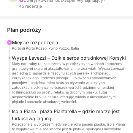
Zweryfikowana łódź
·
Super Wynajmujący ·
45 recenzje
Pierwszym przystankiem będzie wspaniała wyspa
Lavezzi, raj granitowych skał i turkusowych
zatoczek. Można tu zatrzymać się raz lub dwa razy,
aby popływać, zrelaksować się w słońcu lub
Plan podróży
zwiedzić dzikie ścieżki wyspy. Kontynuujemy
Miejsce rozpoczęcia:
podróż w kierunku Isola Piana i pobliskiej plaży
Porto di Porto Pozzo, Porto Pozzo, Italia
Piantarella, laguny z płytką, przejrzystą wodą,
idealnej na nadmorski wypoczynek, gdzie można
Wyspa Lavezzi – Dzikie serce południowej Korsyki
Mały naturalny raj zanurzony w przejrzystych wodach i otoczony
odpocząć i podziwiać piękno natury. Podróż
granitowymi skałami ukształtowanymi przez wiatr. Wyspa Lavezzi
kontynuujemy panoramicznym rejsem wzdłuż
jest jedną z najbardziej fascynujących perełek archipelagu
korsykańskiego. Podczas postoju – lub dwóch zaplanowanych
słynnych Faraglioni w Bonifacio, z których rozciąga
postojów – będziesz mieć czas na pływanie w ukrytych
się widok na białe klify górujące nad morzem. Jeżeli
zatoczkach, odkrywanie ścieżek wśród śródziemnomorskiej
roślinności lub po prostu relaks na drobnym piasku. Tutaj
warunki na to pozwolą, przewidziany jest również
niepodzielnie króluje natura, oferując widoki o niespotykanym
postój w porcie Bonifacio, gdzie będzie można
pięknie i poczucie absolutnej wolności.
spędzić wolny czas zwiedzając stare miasto,
Isola Piana i plaża Piantarella – gdzie morze jest
spacerując historycznymi uliczkami i podziwiając
turkusową laguną
spektakularny widok z cytadeli.
Połączona z wybrzeżem jedynie cienkim pasem piasku, Isola Piana
to wyjątkowe miejsce: morze jest tu płytkie, spokojne i niezwykle