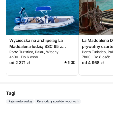
Wycieczka na archipelag La
La Maddalena D
Maddalena łodzią BSC 65 z
prywatny czarte
Porto Turistico, Palau, Włochy
Porto Turistico, P
kierowcą (pół dnia, 4 godziny)
4h00 · Do 6 osób
7h00 · Do 8 osób
od 2 371 zł
od 4 968 zł
5 (8)
Tagi
Rejs motorówką
Rejs łodzią sportów wodnych