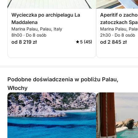
Wycieczka po archipelagu La
Aperitif o zach
Maddalena
zatoczkach Spar
Marina Palau, Palau, Italy
Marina Palau, Palau
o zachodzie sł
8h00 · Do 8 osób
2h30 · Do 8 osób
od 8 219 zł
od 2 845 zł
5 (45)
Podobne doświadczenia w pobliżu Palau,
Włochy