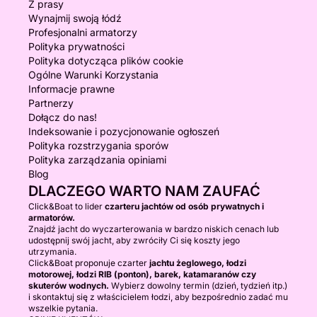
Z prasy
Wynajmij swoją łódź
Profesjonalni armatorzy
Polityka prywatności
Polityka dotycząca plików cookie
Ogólne Warunki Korzystania
Informacje prawne
Partnerzy
Dołącz do nas!
Indeksowanie i pozycjonowanie ogłoszeń
Polityka rozstrzygania sporów
Polityka zarządzania opiniami
Blog
DLACZEGO WARTO NAM ZAUFAĆ
Click&Boat to lider
czarteru jachtów od osób prywatnych i
armatorów.
Znajdź jacht do wyczarterowania w bardzo niskich cenach lub
udostępnij swój jacht, aby zwróciły Ci się koszty jego
utrzymania.
Click&Boat proponuje czarter
jachtu żeglowego, łodzi
motorowej, łodzi RIB (ponton), barek, katamaranów czy
skuterów wodnych.
Wybierz dowolny termin (dzień, tydzień itp.)
i skontaktuj się z właścicielem łodzi, aby bezpośrednio zadać mu
wszelkie pytania.