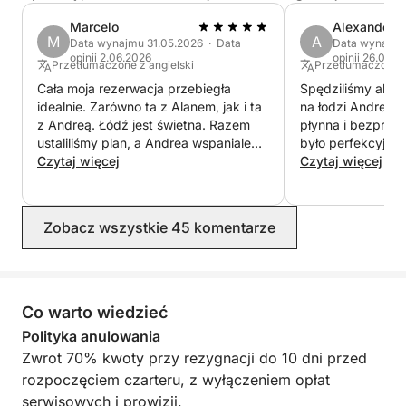
Marcelo
Alexander
Podaruj sobie dzień pełen odkryć i smaków, pośród
M
A
Data wynajmu 31.05.2026 · Data
Data wynajmu
pereł Korsyki i autentyczności Sardynii – morze
opinii 2.06.2026
opinii 26.09.2
Przetłumaczone z angielski
Przetłumaczone z
czeka na Ciebie.
Cała moja rezerwacja przebiegła
Spędziliśmy abso
idealnie. Zarówno ta z Alanem, jak i ta
na łodzi Andrei. 
z Andreą. Łódź jest świetna. Razem
płynna i bezprob
ustaliliśmy plan, a Andrea wspaniale
było perfekcyjni
nas pokierowała. Gratulacje dla
Czytaj więcej
nawet w najdrobn
Czytaj więcej
zespołu Alan/Andrea!
szczegółach. Sam
utrzymana i wyp
udogodnienia, ja
Zobacz wszystkie 45 komentarze
życzyć. To, co n
doświadczenie ni
niezwykle gościnn
uwzględnił wszys
a nawet poczęst
Co warto wiedzieć
aperitifem i sma
Polityka anulowania
To był idealny s
Zwrot 70% kwoty przy rezygnacji do 10 dni przed
Sardynii od stron
rozpoczęciem czarteru, z wyłączeniem opłat
polecamy!
serwisowych i prowizji.