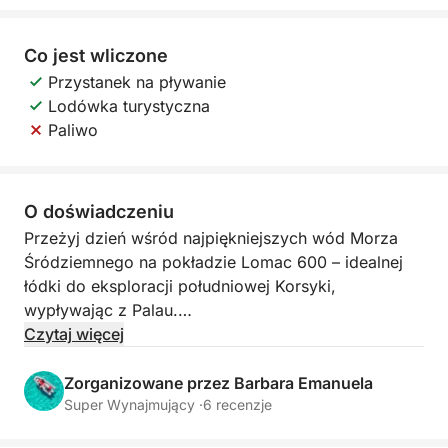
Co jest wliczone
Przystanek na pływanie
Lodówka turystyczna
Paliwo
O doświadczeniu
Przeżyj dzień wśród najpiękniejszych wód Morza
Śródziemnego na pokładzie Lomac 600 – idealnej
łódki do eksploracji południowej Korsyki,
wypływając z Palau.
Czytaj więcej
Zwinna, stabilna i idealna do docierania do trudniej
dostępnych zatok, pozwala zbliżyć się do
Zorganizowane przez Barbara Emanuela
najpiękniejszych zatoczek Lavezzi i Isola Piana.
Super Wynajmujący ·
6 recenzje
Krystalicznie czysta woda i turkusowe dno morskie