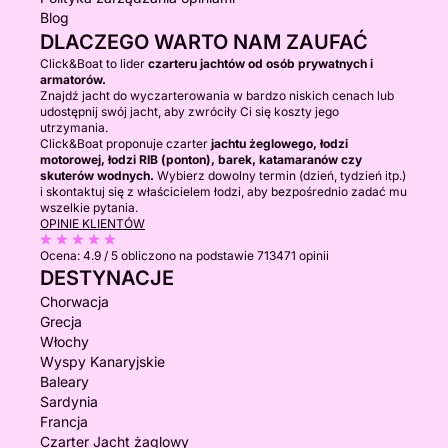
Blog
DLACZEGO WARTO NAM ZAUFAĆ
Click&Boat to lider
czarteru jachtów od osób prywatnych i
armatorów.
Znajdź jacht do wyczarterowania w bardzo niskich cenach lub
udostępnij swój jacht, aby zwróciły Ci się koszty jego
utrzymania.
Click&Boat proponuje czarter
jachtu żeglowego, łodzi
motorowej, łodzi RIB (ponton), barek, katamaranów czy
skuterów wodnych.
Wybierz dowolny termin (dzień, tydzień itp.)
i skontaktuj się z właścicielem łodzi, aby bezpośrednio zadać mu
wszelkie pytania.
OPINIE KLIENTÓW
Ocena:
4.9 / 5
obliczono na podstawie 713471 opinii
DESTYNACJE
Chorwacja
Grecja
Włochy
Wyspy Kanaryjskie
Baleary
Sardynia
Francja
Czarter Jacht żaglowy