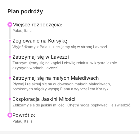
tworzą wyjątkowe warunki do pływania, snorkelingu
i relaksu.
Plan podróży
Dynamiczne, a zarazem relaksujące doświadczenie,
Miejsce rozpoczęcia:
Palau, Italia
idealne dla tych, którzy chcą doświadczyć morza
autentycznie i bez pośpiechu.
Żeglowanie na Korsykę
Wyjeżdżamy z Palau i kierujemy się w stronę Lavezzi
Zatrzymaj się w Lavezzi
Zatrzymujemy się na kąpiel i chwilę relaksu w krystalicznie
czystych wodach Lavezzi
Zatrzymaj się na małych Malediwach
Pływaj i relaksuj się na cudownych małych Malediwach,
położonych między wyspą Piana a wybrzeżem Korsyki.
Eksploracja Jaskini Miłości
Zbliżamy się do jaskini miłości. Chętni mogą popływać i ją zwiedzić.
Powrót o:
Palau, Italia