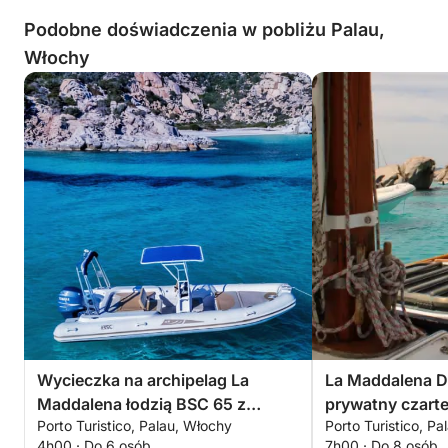
Podobne doświadczenia w pobliżu Palau,
Włochy
Wycieczka na archipelag La
La Maddalena D
Maddalena łodzią BSC 65 z
prywatny czarte
Porto Turistico, Palau, Włochy
Porto Turistico, P
kierowcą (pół dnia, 4 godziny)
4h00 · Do 6 osób
7h00 · Do 8 osób