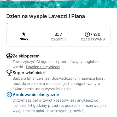
Dzień na wyspie Lavezzi i Piana
-
7
7h30
Nowy
OSOBY
CZAS TRWANIA
Ze skipperem
Towarzyszyć Ci będzie skipper mówiący angielski,
włoski
·
Dowiedz się więcej
Super właściciel
Barbara Emanuela jest doświadczonym najemcą łodzi,
posiada znakomite recenzje i jest zaangażowany w
świadczenie usług wysokiej jakości.
Anulowanie elastyczne
Otrzymasz pełny zwrot kosztów, jeśli anulujesz co
najmniej 24 godziny przed rozpoczęciem rezerwacji (z
wyłączeniem opłat serwisowych i prowizji).