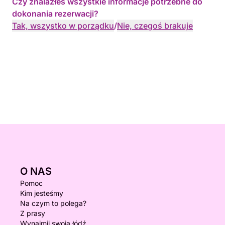
Czy znalazłeś wszystkie informacje potrzebne do
dokonania rezerwacji?
Tak, wszystko w porządku
/
Nie, czegoś brakuje
O NAS
Pomoc
Kim jesteśmy
Na czym to polega?
Z prasy
Wynajmij swoją łódź