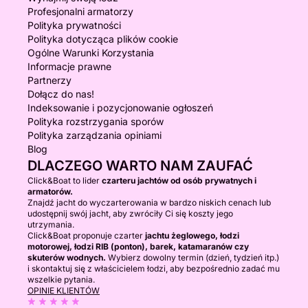
Profesjonalni armatorzy
Polityka prywatności
Polityka dotycząca plików cookie
Ogólne Warunki Korzystania
Informacje prawne
Partnerzy
Dołącz do nas!
Indeksowanie i pozycjonowanie ogłoszeń
Polityka rozstrzygania sporów
Polityka zarządzania opiniami
Blog
DLACZEGO WARTO NAM ZAUFAĆ
Click&Boat to lider
czarteru jachtów od osób prywatnych i
armatorów.
Znajdź jacht do wyczarterowania w bardzo niskich cenach lub
udostępnij swój jacht, aby zwróciły Ci się koszty jego
utrzymania.
Click&Boat proponuje czarter
jachtu żeglowego, łodzi
motorowej, łodzi RIB (ponton), barek, katamaranów czy
skuterów wodnych.
Wybierz dowolny termin (dzień, tydzień itp.)
i skontaktuj się z właścicielem łodzi, aby bezpośrednio zadać mu
wszelkie pytania.
OPINIE KLIENTÓW