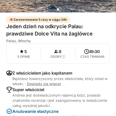
Zarezerwowano 5 razy w ciągu 24h
Jeden dzień na odkrycie Palau:
prawdziwe Dolce Vita na żaglówce
Palau, Włochy
5
8
8h30
5 OPINIE
OSOBY
CZAS TRWANIA
Z właścicielem jako kapitanem
Będziesz towarzyszony przez właściciela, który mówi w
włoski.
·
Dowiedz się więcej
Super właściciel
Andrea jest doświadczonym najemcą łodzi, posiada
znakomite recenzje i jest zaangażowany w świadczenie
usług wysokiej jakości.
Anulowanie elastyczne