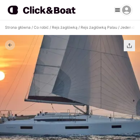
Strona główna
/
Co robić
/
Rejs żaglówką
/
Rejs żaglówką Palau
/
Jeden dzie