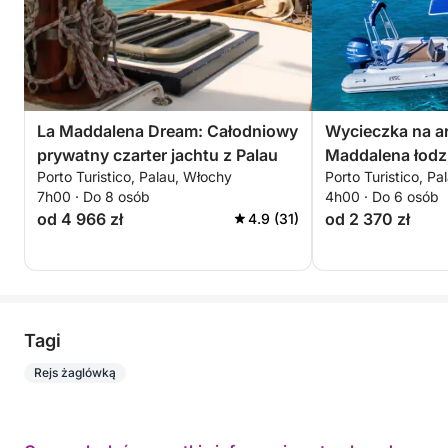
La Maddalena Dream: Całodniowy
Wycieczka na ar
prywatny czarter jachtu z Palau
Maddalena łodz
Porto Turistico, Palau, Włochy
Porto Turistico, P
kierowcą (pół d
7h00 · Do 8 osób
4h00 · Do 6 osób
od 4 966 zł
od 2 370 zł
4.9 (31)
Tagi
Rejs żaglówką