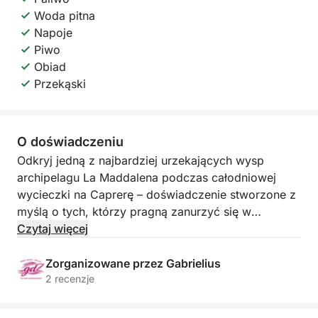
Woda pitna
Napoje
Piwo
Obiad
Przekąski
O doświadczeniu
Odkryj jedną z najbardziej urzekających wysp
archipelagu La Maddalena podczas całodniowej
wycieczki na Caprerę – doświadczenie stworzone z
myślą o tych, którzy pragną zanurzyć się w
dziewiczej przyrodzie i krystalicznie czystych
Czytaj więcej
wodach północnej Sardynii.
Zorganizowane przez Gabrielius
Wypływając z Palau, popłyniesz na wyspę Caprera,
2 recenzje
słynącą z dzikich zatok, przejrzystego dna
morskiego i niesamowitych kolorów. W ciągu dnia