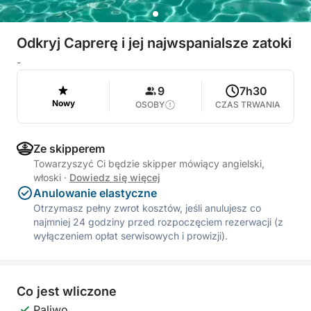
Odkryj Caprerę i jej najwspanialsze zatoki
-
9
7h30
Nowy
OSOBY
CZAS TRWANIA
Ze skipperem
Towarzyszyć Ci będzie skipper mówiący angielski,
włoski
·
Dowiedz się więcej
Anulowanie elastyczne
Otrzymasz pełny zwrot kosztów, jeśli anulujesz co
najmniej 24 godziny przed rozpoczęciem rezerwacji (z
wyłączeniem opłat serwisowych i prowizji).
Co jest wliczone
Paliwo