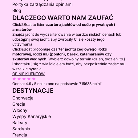
Polityka zarządzania opiniami
Blog
DLACZEGO WARTO NAM ZAUFAĆ
Click&Boat to lider
czarteru jachtów od osób prywatnych i
armatorów.
Znajdź jacht do wyczarterowania w bardzo niskich cenach lub
udostępnij swój jacht, aby zwróciły Ci się koszty jego
utrzymania.
Click&Boat proponuje czarter
jachtu żeglowego, łodzi
motorowej, łodzi RIB (ponton), barek, katamaranów czy
skuterów wodnych.
Wybierz dowolny termin (dzień, tydzień itp.)
i skontaktuj się z właścicielem łodzi, aby bezpośrednio zadać mu
wszelkie pytania.
OPINIE KLIENTÓW
Ocena:
4.9 / 5
obliczono na podstawie 715638 opinii
DESTYNACJE
Chorwacja
Grecja
Włochy
Wyspy Kanaryjskie
Baleary
Sardynia
Francja