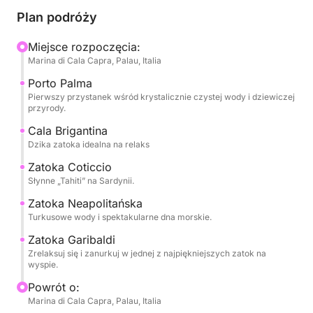
odwiedzisz jedne z najbardziej kultowych miejsc na
Plan podróży
wyspie, przeplatając malownicze rejsy z przerwami
na pływanie w malowniczych sceneriach.
Miejsce rozpoczęcia:
Marina di Cala Capra, Palau, Italia
Możesz zrelaksować się w turkusowych wodach
Porto Palma
Porto Palma, podziwiać dziewicze piękno Cala
Pierwszy przystanek wśród krystalicznie czystej wody i dziewiczej
przyrody.
Brigantina, zachwycić się karaibskimi kolorami Cala
Coticcio, często nazywanej „Tahiti Sardynii”, i
Cala Brigantina
Dzika zatoka idealna na relaks
odkryć urok Cala Napoletana i Cala Garibaldi.
Zatoka Coticcio
To doświadczenie jest idealne dla tych, którzy chcą
Słynne „Tahiti” na Sardynii.
spędzić dzień, ciesząc się morzem, nurkowaniem i
Zatoka Neapolitańska
relaksem w otoczeniu jednych z najpiękniejszych
Turkusowe wody i spektakularne dna morskie.
naturalnych krajobrazów Morza Śródziemnego.
Zatoka Garibaldi
Zrelaksuj się i zanurkuj w jednej z najpiękniejszych zatok na
Idealna dla par, rodzin lub grup przyjaciół, ta
wyspie.
wycieczka to jeden z najlepszych sposobów na
Powrót o:
odkrycie Caprery i jej cudów z wyjątkowej
Marina di Cala Capra, Palau, Italia