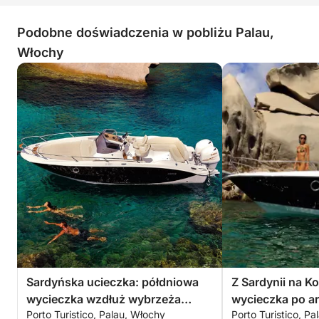
Podobne doświadczenia w pobliżu Palau,
Włochy
Sardyńska ucieczka: półdniowa
Z Sardynii na K
wycieczka wzdłuż wybrzeża
wycieczka po ar
Porto Turistico, Palau, Włochy
Porto Turistico, P
Palau
wyspach