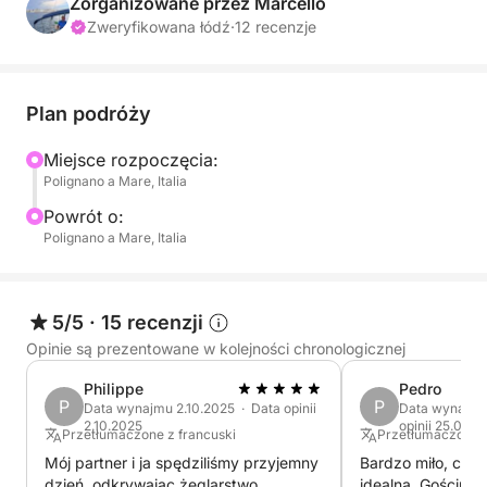
szczęście, popływaj obok delfinów.
Zorganizowane przez Marcello
Zweryfikowana łódź
·
12 recenzje
Oferujemy wycieczki całodniowe (10:00-18:00),
półdniowe (9:30-13:30, 14:30-18:30)
oraz dla bardziej wymagających, wieczorne
Plan podróży
(20:00-23:30).
Miejsce rozpoczęcia:
Polignano a Mare, Italia
W przypadku dłuższych, weekendowych
wycieczek, prosimy o kontakt w celu uzyskania
Powrót o:
spersonalizowanej wyceny.
Polignano a Mare, Italia
5/5
·
15 recenzji
Opinie są prezentowane w kolejności chronologicznej
Philippe
Pedro
P
P
Data wynajmu 2.10.2025 · Data opinii
Data wynajmu
2.10.2025
opinii 25.09.2
Przetłumaczone z francuski
Przetłumaczone z
Mój partner i ja spędziliśmy przyjemny
Bardzo miło, choć
dzień, odkrywając żeglarstwo.
idealna. Gościnny 