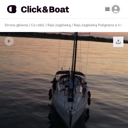
Strona główna
/
Co robić
/
Rejs żaglówką
/
Rejs żaglówką Polignano a Mare