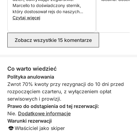
Marcello to doświadczony sternik,
który dostosował rejs do naszych
potrzeb, udzielając jednocześnie
Czytaj więcej
informacji na temat manewrów łodzią.
Łódź jest w doskonałym stanie i
bardzo czysta. Gorąco ją polecamy.
Zobacz wszystkie 15 komentarze
Co warto wiedzieć
Polityka anulowania
Zwrot 70% kwoty przy rezygnacji do 10 dni przed
rozpoczęciem czarteru, z wyłączeniem opłat
serwisowych i prowizji.
Prawo do odstąpienia od tej rezerwacji:
Nie.
Dodatkowe informacje
Warunki rezerwacji
Właściciel jako skiper