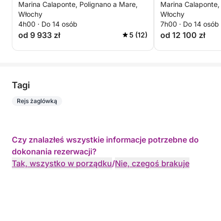
Marina Calaponte, Polignano a Mare,
Marina Calaponte,
i Monopoli
Monopoli
Włochy
Włochy
4h00 · Do 14 osób
7h00 · Do 14 osób
od 9 933 zł
od 12 100 zł
5 (12)
Tagi
Rejs żaglówką
Czy znalazłeś wszystkie informacje potrzebne do
dokonania rezerwacji?
Tak, wszystko w porządku
/
Nie, czegoś brakuje