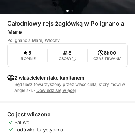
Całodniowy rejs żaglówką w Polignano a
Mare
Polignano a Mare, Włochy
5
8
8h00
15 OPINIE
OSOBY
CZAS TRWANIA
Z właścicielem jako kapitanem
Będziesz towarzyszony przez właściciela, który mówi w
angielski.
·
Dowiedz się więcej
Co jest wliczone
Paliwo
Lodówka turystyczna