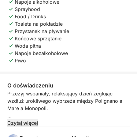
Napoje alkoholowe
Sprayhood
Food / Drinks
Toaleta na pokładzie
Przystanek na pływanie
Końcowe sprzątanie
Woda pitna
Napoje bezalkoholowe
Piwo
O doświadczeniu
Przeżyj wspaniały, relaksujący dzień żeglując
wzdłuż urokliwego wybrzeża między Polignano a
Mare a Monopoli.
Podziwiaj oszałamiające klify Polignano, zanurz się
Czytaj więcej
w krystalicznie czystej wodzie, a jeśli będziesz miał