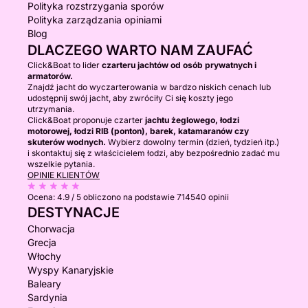
Polityka rozstrzygania sporów
Polityka zarządzania opiniami
Blog
DLACZEGO WARTO NAM ZAUFAĆ
Click&Boat to lider
czarteru jachtów od osób prywatnych i
armatorów.
Znajdź jacht do wyczarterowania w bardzo niskich cenach lub
udostępnij swój jacht, aby zwróciły Ci się koszty jego
utrzymania.
Click&Boat proponuje czarter
jachtu żeglowego, łodzi
motorowej, łodzi RIB (ponton), barek, katamaranów czy
skuterów wodnych.
Wybierz dowolny termin (dzień, tydzień itp.)
i skontaktuj się z właścicielem łodzi, aby bezpośrednio zadać mu
wszelkie pytania.
OPINIE KLIENTÓW
Ocena:
4.9 / 5
obliczono na podstawie 714540 opinii
DESTYNACJE
Chorwacja
Grecja
Włochy
Wyspy Kanaryjskie
Baleary
Sardynia