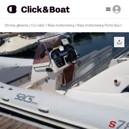
Strona główna
/
Co robić
/
Rejs motorówką
/
Rejs motorówką Porto Badino
/