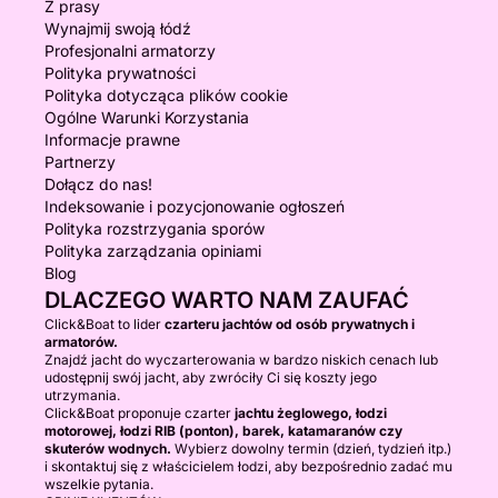
Z prasy
Wynajmij swoją łódź
Profesjonalni armatorzy
Polityka prywatności
Polityka dotycząca plików cookie
Ogólne Warunki Korzystania
Informacje prawne
Partnerzy
Dołącz do nas!
Indeksowanie i pozycjonowanie ogłoszeń
Polityka rozstrzygania sporów
Polityka zarządzania opiniami
Blog
DLACZEGO WARTO NAM ZAUFAĆ
Click&Boat to lider
czarteru jachtów od osób prywatnych i
armatorów.
Znajdź jacht do wyczarterowania w bardzo niskich cenach lub
udostępnij swój jacht, aby zwróciły Ci się koszty jego
utrzymania.
Click&Boat proponuje czarter
jachtu żeglowego, łodzi
motorowej, łodzi RIB (ponton), barek, katamaranów czy
skuterów wodnych.
Wybierz dowolny termin (dzień, tydzień itp.)
i skontaktuj się z właścicielem łodzi, aby bezpośrednio zadać mu
wszelkie pytania.