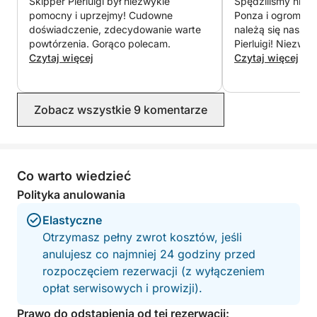
Skipper Pierluigi był niezwykle
Spędziliśmy niez
przyjemność.
pomocny i uprzejmy! Cudowne
Ponza i ogromne
doświadczenie, zdecydowanie warte
należą się nasze
powtórzenia. Gorąco polecam.
Pierluigi! Niezwy
Czytaj więcej
uprzejmy i profes
Czytaj więcej
sprawiał, że czul
Towarzyszył nam 
zatoczkach wyspy
Zobacz wszystkie 9 komentarze
przystanki na pływ
delektowanie się
całkowitym spoko
podejście sprawiło
doświadczenie by
Co warto wiedzieć
wyjątkowe: zaofe
Polityka anulowania
tacę świeżych ow
bardzo doceniane 
Elastyczne
orzeźwić nas w ci
Otrzymasz pełny zwrot kosztów, jeśli
przyjaciółmi nigd
anulujesz co najmniej 24 godziny przed
części dzięki jego
rozpoczęciem rezerwacji (z wyłączeniem
profesjonalizmow
opłat serwisowych i prowizji).
Prawo do odstąpienia od tej rezerwacji: