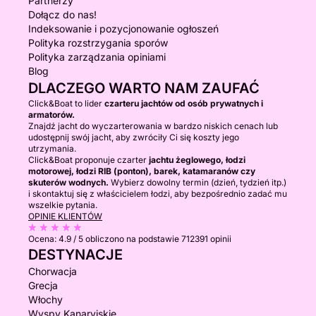
Partnerzy
Dołącz do nas!
Indeksowanie i pozycjonowanie ogłoszeń
Polityka rozstrzygania sporów
Polityka zarządzania opiniami
Blog
DLACZEGO WARTO NAM ZAUFAĆ
Click&Boat to lider
czarteru jachtów od osób prywatnych i
armatorów.
Znajdź jacht do wyczarterowania w bardzo niskich cenach lub
udostępnij swój jacht, aby zwróciły Ci się koszty jego
utrzymania.
Click&Boat proponuje czarter
jachtu żeglowego, łodzi
motorowej, łodzi RIB (ponton), barek, katamaranów czy
skuterów wodnych.
Wybierz dowolny termin (dzień, tydzień itp.)
i skontaktuj się z właścicielem łodzi, aby bezpośrednio zadać mu
wszelkie pytania.
OPINIE KLIENTÓW
Ocena:
4.9 / 5
obliczono na podstawie 712391 opinii
DESTYNACJE
Chorwacja
Grecja
Włochy
Wyspy Kanaryjskie