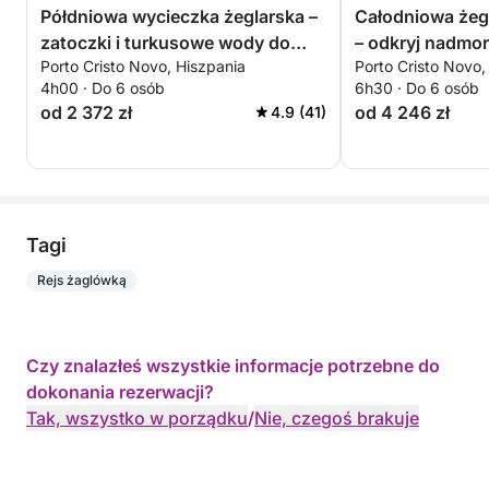
Półdniowa wycieczka żeglarska –
Całodniowa żeg
zatoczki i turkusowe wody do
– odkryj nadmor
Porto Cristo Novo, Hiszpania
Porto Cristo Novo,
odkrycia
4h00 · Do 6 osób
6h30 · Do 6 osób
od 2 372 zł
od 4 246 zł
4.9 (41)
Tagi
Rejs żaglówką
Czy znalazłeś wszystkie informacje potrzebne do
dokonania rezerwacji?
Tak, wszystko w porządku
/
Nie, czegoś brakuje