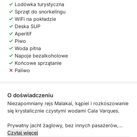
Lodówka turystyczna
Sprzęt do snorkelingu
WiFi na pokładzie
Deska SUP
Aperitif
Piwo
Woda pitna
Napoje bezalkoholowe
Końcowe sprzątanie
Paliwo
O doświadczeniu
Niezapomniany rejs Malakai, kąpiel i rozkoszowanie
się krystalicznie czystymi wodami Cala Varques.
Prywatny jacht żaglowy, bez innych pasażerów,
zapewniający maksymalną prywatność.
Czytaj więcej