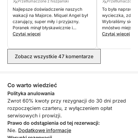
Przetłumaczone z hiszpański
Przetłumaczone z
obejmuje 3 dwuosobowe kabiny, 1 łazienkę oraz
Najlepsze doświadczenie naszych
To była naprawdę
kambuz/salon. Żaglówka Malakai, wraz ze
wakacji na Majorce. Miquel Angel był
wycieczka, zdec
sternikiem Miquelem Àngelem, przepłynęła tysiące
czarujący, super miły i przyjazny.
Wybraliśmy się gr
mil morskich po Morzu Śródziemnym. To niezwykle
Poranek minął błyskawicznie i
mnóstwo miejsca.
bawiliśmy się znakomicie.
Czytaj więcej
niesamowity, bar
Czytaj więcej
zdatna do żeglugi i bezpieczna jednostka. Kapitan
przyjazny i pełen
Miquel Àngel, urodzony na Majorce i żeglarz od
bawiliśmy się na 
dzieciństwa, doskonale zna miejsca warte
plaże, na które na
Zobacz wszystkie 47 komentarze
odwiedzenia i lokalną pogodę.
niesamowite. Nie 
wycieczki bardzi
próbował!
W cenie: paliwo, ubezpieczenie pasażerów,
przekąski i napoje, paddle surfing, snorkeling,
Co warto wiedzieć
sprzątanie końcowe, podatek VAT.
Polityka anulowania
Zwrot 60% kwoty przy rezygnacji do 30 dni przed
rozpoczęciem czarteru, z wyłączeniem opłat
serwisowych i prowizji.
Prawo do odstąpienia od tej rezerwacji:
Nie.
Dodatkowe informacje
Warunki rezerwacji