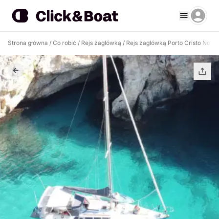
Strona główna
/
Co robić
/
Rejs żaglówką
/
Rejs żaglówką Porto Cristo Novo