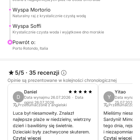
zaprojektowane tak, aby zapewnić Ci maksymalny
Wyspa Mortorio
komfort i doznania.
Naturalny raj z krystalicznie czystą wodą
Wyspa Soffi
Idealny dla par, rodzin lub grup przyjaciół – to
Krystalicznie czysta woda i wyjątkowe dno morskie
idealny sposób na poznanie Sardynii od strony
Powrót o:
morza.
Porto Rotondo, Italia
Usługi płatne: Odbiór z hoteli i willi lub dowóz do
nich
5/5
·
35 recenzji
Opinie są prezentowane w kolejności chronologicznej
Usługi niedostępne: Napoje, lunch na wynos, posiłki
lub kanapki we własnym zakresie
Daniel
Yitao
D
Y
Data wynajmu 26.07.2026 · Data
Data wynajmu 
opinii 26.07.2026
25.07.2026
Inne usługi płatne: Czterodaniowy lunch z owocami
Przetłumaczone z angielski
Przetłumaczone z
morza na pokładzie, wino, szampan
Luca był niesamowity. Znalazł
Mieliśmy niesamow
najlepsze plaże w niedzielny, wietrzny
Sardynii! Mimo do
dzień i bawiliśmy się świetnie.
tego dnia, rejs i 
Zarezerwuj już teraz na Click&Boat i stwórz swój
Dzieciaki były zachwycone skuterem.
i niezapomnianym
idealny dzień.
Czytaj więcej
Kapitan był niezwy
Czytaj więcej