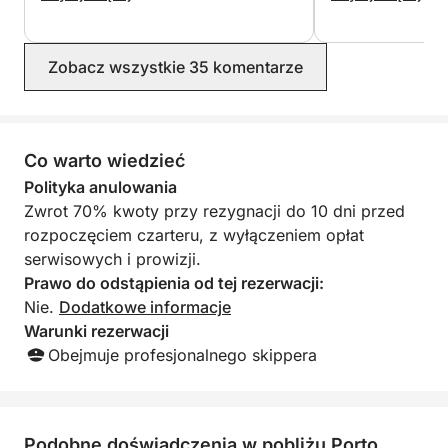
a do tego zadbał 
się komfortowo p
Widoki zapierały 
Zobacz wszystkie 35 komentarze
piękną linią brzeg
czystą wodą. Na
nam się ta wycie
ją polecamy!
Co warto wiedzieć
Polityka anulowania
Zwrot 70% kwoty przy rezygnacji do 10 dni przed
rozpoczęciem czarteru, z wyłączeniem opłat
serwisowych i prowizji.
Prawo do odstąpienia od tej rezerwacji:
Nie.
Dodatkowe informacje
Warunki rezerwacji
Obejmuje profesjonalnego skippera
Podobne doświadczenia w pobliżu Porto