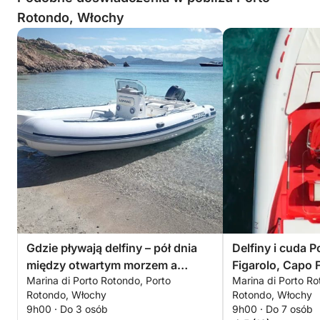
Rotondo, Włochy
Gdzie pływają delfiny – pół dnia
Delfiny i cuda P
między otwartym morzem a
Figarolo, Capo F
Marina di Porto Rotondo, Porto
Marina di Porto Ro
cudem
Moresca
Rotondo, Włochy
Rotondo, Włochy
9h00 · Do 3 osób
9h00 · Do 7 osób