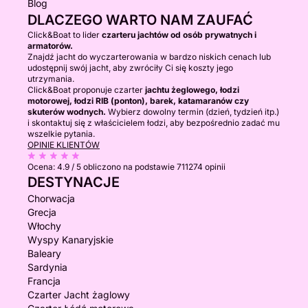
Blog
DLACZEGO WARTO NAM ZAUFAĆ
Click&Boat to lider
czarteru jachtów od osób prywatnych i
armatorów.
Znajdź jacht do wyczarterowania w bardzo niskich cenach lub
udostępnij swój jacht, aby zwróciły Ci się koszty jego
utrzymania.
Click&Boat proponuje czarter
jachtu żeglowego, łodzi
motorowej, łodzi RIB (ponton), barek, katamaranów czy
skuterów wodnych.
Wybierz dowolny termin (dzień, tydzień itp.)
i skontaktuj się z właścicielem łodzi, aby bezpośrednio zadać mu
wszelkie pytania.
OPINIE KLIENTÓW
Ocena:
4.9 / 5
obliczono na podstawie 711274 opinii
DESTYNACJE
Chorwacja
Grecja
Włochy
Wyspy Kanaryjskie
Baleary
Sardynia
Francja
Czarter Jacht żaglowy