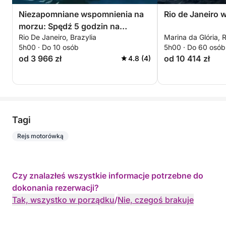
Niezapomniane wspomnienia na
Rio de Janeiro 
morzu: Spędź 5 godzin na
Rio De Janeiro, Brazylia
Marina da Glória, R
zwiedzaniu Rio de Janeiro
5h00 · Do 10 osób
5h00 · Do 60 osób
od 3 966 zł
od 10 414 zł
4.8 (4)
Tagi
Rejs motorówką
Czy znalazłeś wszystkie informacje potrzebne do
dokonania rezerwacji?
Tak, wszystko w porządku
/
Nie, czegoś brakuje