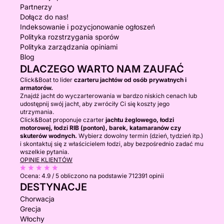
Partnerzy
Dołącz do nas!
Indeksowanie i pozycjonowanie ogłoszeń
Polityka rozstrzygania sporów
Polityka zarządzania opiniami
Blog
DLACZEGO WARTO NAM ZAUFAĆ
Click&Boat to lider
czarteru jachtów od osób prywatnych i
armatorów.
Znajdź jacht do wyczarterowania w bardzo niskich cenach lub
udostępnij swój jacht, aby zwróciły Ci się koszty jego
utrzymania.
Click&Boat proponuje czarter
jachtu żeglowego, łodzi
motorowej, łodzi RIB (ponton), barek, katamaranów czy
skuterów wodnych.
Wybierz dowolny termin (dzień, tydzień itp.)
i skontaktuj się z właścicielem łodzi, aby bezpośrednio zadać mu
wszelkie pytania.
OPINIE KLIENTÓW
Ocena:
4.9 / 5
obliczono na podstawie 712391 opinii
DESTYNACJE
Chorwacja
Grecja
Włochy