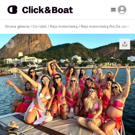
Strona główna
/
Co robić
/
Rejs motorówką
/
Rejs motorówką Rio De Janeiro