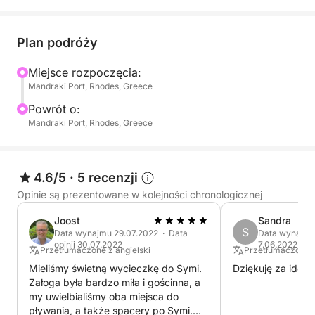
Popłyń do pierwszego przystanku dnia w Zatoce Antho
widoki i pływać i nurkować przez godzinę.
Następnie odwiedzimy plażę Tsambika, gdzie popływam
Plan podróży
Udaj się do trzeciego przystanku na plażę Afandou, gd
spokojnej zatoce. Tam załoga wrzuci chleb do morza, 
Miejsce rozpoczęcia:
Mandraki Port, Rhodes, Greece
będziesz odkrywać podwodne życie Rodos.
Następnie delektuj się śródziemnomorskim lunchem pr
Powrót o:
Mandraki Port, Rhodes, Greece
*****************************************************
REJSY CODZIENNE
Rejs 6-godzinny
4.6/5
·
5 recenzji
Opinie są prezentowane w kolejności chronologicznej
REJSY O ZACHODZIE SŁOŃCA
Joost
Sandra
Rejs 3-godzinny
S
Data wynajmu 29.07.2022 · Data
Data wynajmu 
opinii 30.07.2022
7.06.2022
Przetłumaczone z angielski
Przetłumaczone z
W cenę rejsów dziennych wliczone są:
Mieliśmy świetną wycieczkę do Symi.
Dziękuję za ideal
- Załoga
Załoga była bardzo miła i gościnna, a
- Paliwo
my uwielbialiśmy oba miejsca do
- VAT
pływania, a także spacery po Symi.