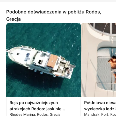
Podobne doświadczenia w pobliżu Rodos,
Grecja
Rejs po najważniejszych
Półdniowa nies
atrakcjach Rodos: jaskinie
wycieczka łodzi
Rhodes Marina, Rodos, Grecja
Mandraki Port, Ro
Kalithea, zatoka Oasis i plaża
wyspie Rodos -