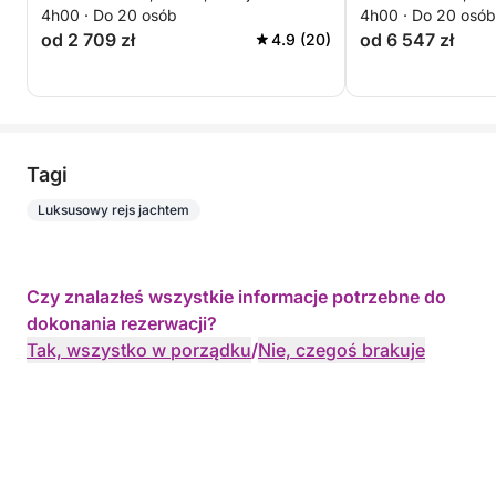
4h00 · Do 20 osób
4h00 · Do 20 osób
Kalami – 4-godzinna przygoda
od 2 709 zł
od 6 547 zł
4.9 (20)
Tagi
Luksusowy rejs jachtem
Czy znalazłeś wszystkie informacje potrzebne do
dokonania rezerwacji?
Tak, wszystko w porządku
/
Nie, czegoś brakuje