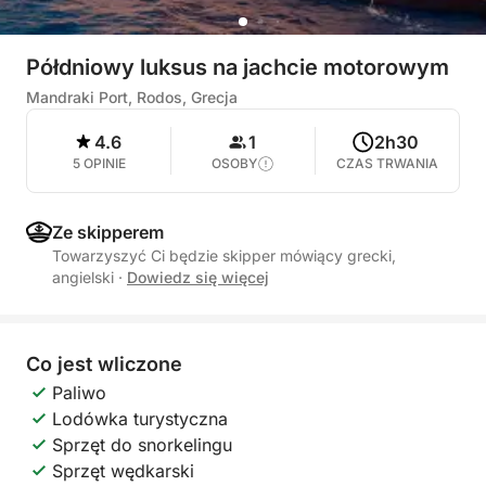
Półdniowy luksus na jachcie motorowym
Mandraki Port, Rodos, Grecja
4.6
1
2h30
5 OPINIE
OSOBY
CZAS TRWANIA
Ze skipperem
Towarzyszyć Ci będzie skipper mówiący grecki,
angielski
·
Dowiedz się więcej
Co jest wliczone
Paliwo
Lodówka turystyczna
Sprzęt do snorkelingu
Sprzęt wędkarski