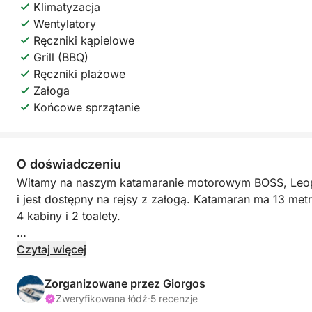
Klimatyzacja
Wentylatory
Ręczniki kąpielowe
Grill (BBQ)
Ręczniki plażowe
Załoga
Końcowe sprzątanie
O doświadczeniu
Witamy na naszym katamaranie motorowym BOSS, Leopa
i jest dostępny na rejsy z załogą. Katamaran ma 13 me
4 kabiny i 2 toalety.
Wyrusz w rejs katamaranem na nadmorskie plaże Rodos. 
Czytaj więcej
popływać, posnurkować lub zrelaksować się. Ciesz się 
śródziemnomorskim lunchem.
Zorganizowane przez Giorgos
Wejdź na pokład katamaranu „Boss” i wyrusz w podróż
Zweryfikowana łódź
·
5 recenzje