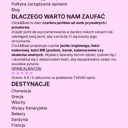
Polityka zarządzania opiniami
Blog
DLACZEGO WARTO NAM ZAUFAĆ
Click&Boat to lider
czarteru jachtów od osób prywatnych i
armatorów.
Znajdź jacht do wyczarterowania w bardzo niskich cenach lub
udostępnij swój jacht, aby zwróciły Ci się koszty jego
utrzymania.
Click&Boat proponuje czarter
jachtu żeglowego, łodzi
motorowej, łodzi RIB (ponton), barek, katamaranów czy
skuterów wodnych.
Wybierz dowolny termin (dzień, tydzień itp.)
i skontaktuj się z właścicielem łodzi, aby bezpośrednio zadać mu
wszelkie pytania.
OPINIE KLIENTÓW
Ocena:
4.9 / 5
obliczono na podstawie 714540 opinii
DESTYNACJE
Chorwacja
Grecja
Włochy
Wyspy Kanaryjskie
Baleary
Sardynia
Francja