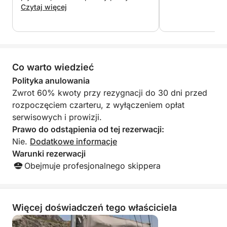
- Jedzenie
Polecam każdemu!
Czytaj więcej
- Napoje (woda, napoje bezalkoholowe, wino, piwo)
- Sprzęt do snorkelingu
Na życzenie i za dodatkową opłatą:
Co warto wiedzieć
- Prywatny fotograf zawodowy 500 €
Polityka anulowania
Zwrot 60% kwoty przy rezygnacji do 30 dni przed
*****************************************************
rozpoczęciem czarteru, z wyłączeniem opłat
serwisowych i prowizji.
Z przyjemnością powitamy Cię wkrótce na pokładzie!
Prawo do odstąpienia od tej rezerwacji:
Nie.
Dodatkowe informacje
Warunki rezerwacji
Obejmuje profesjonalnego skippera
Więcej doświadczeń tego właściciela