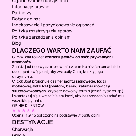
Ogólne Warunki Korzystania
Informacje prawne
Partnerzy
Dołącz do nas!
Indeksowanie i pozycjonowanie ogłoszeń
Polityka rozstrzygania sporów
Polityka zarządzania opiniami
Blog
DLACZEGO WARTO NAM ZAUFAĆ
Click&Boat to lider
czarteru jachtów od osób prywatnych i
armatorów.
Znajdź jacht do wyczarterowania w bardzo niskich cenach lub
udostępnij swój jacht, aby zwróciły Ci się koszty jego
utrzymania.
Click&Boat proponuje czarter
jachtu żeglowego, łodzi
motorowej, łodzi RIB (ponton), barek, katamaranów czy
skuterów wodnych.
Wybierz dowolny termin (dzień, tydzień itp.)
i skontaktuj się z właścicielem łodzi, aby bezpośrednio zadać mu
wszelkie pytania.
OPINIE KLIENTÓW
Ocena:
4.9 / 5
obliczono na podstawie 715638 opinii
DESTYNACJE
Chorwacja
Grecja