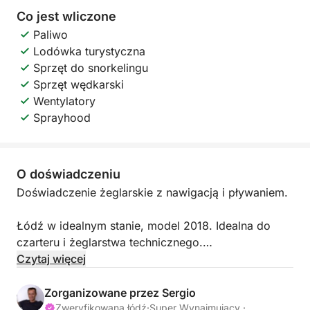
Co jest wliczone
Paliwo
Lodówka turystyczna
Sprzęt do snorkelingu
Sprzęt wędkarski
Wentylatory
Sprayhood
O doświadczeniu
Doświadczenie żeglarskie z nawigacją i pływaniem.
Łódź w idealnym stanie, model 2018. Idealna do
czarteru i żeglarstwa technicznego.
Czytaj więcej
3 kabiny dwuosobowe (1 dla kapitana i 2 dostępne)
3 łazienki
Zorganizowane przez Sergio
Miejsca dla 10 osób
Zweryfikowana łódź
·
Super Wynajmujący ·