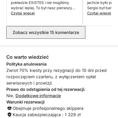
Galeria, ciepła woda, stereo, piekarnik, lodówka,
pokładzie EXISTES i nie mogliśmy
jachcie było przy
przybory kuchenne, radio AM/FM, odtwarzacz CD,
wybrać lepiej. To był nasz pierwszy
Sergio był bardzo
rejs i przybyliśmy bez żadnego
Czytaj więcej
Czytaj więcej
telewizor, słodka woda, kuchenka gazowa, wtyczka
doświadczenia, ale Sergio sprawił, że
12 V, wtyczka 220 V, latarka…
wszystko było niezwykle proste od
samego początku. Wyjaśnił wszystko
Zobacz wszystkie 15 komentarze
jasno, dodając nam pewności siebie i
pozwalając nam cieszyć się
żeglowaniem z pełnym spokojem
ducha. Zaplanowanie trasy było
doskonałe, a łódź była idealnie
Co warto wiedzieć
wyposażona we wszystko, czego
Polityka anulowania
potrzebowaliśmy. Po prostu
Zwrot 70% kwoty przy rezygnacji do 10 dni przed
musieliśmy się zrelaksować i cieszyć
rozpoczęciem czarteru, z wyłączeniem opłat
morzem. Chcemy podkreślić
profesjonalizm, cierpliwość,
serwisowych i prowizji.
przystępność, dobre usposobienie i
Prawo do odstąpienia od tej rezerwacji:
życzliwość Sergia. Z pewnością
Nie.
Dodatkowe informacje
wrócimy w przyszłym roku.
Warunki rezerwacji
Obejmuje profesjonalnego skippera
Kaucja zabezpieczająca : 1 329 zł