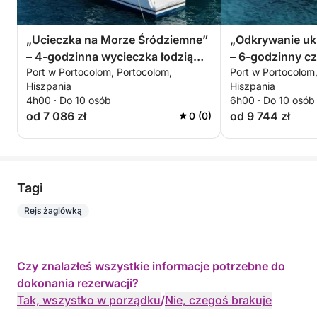
„Ucieczka na Morze Śródziemne”
„Odkrywanie uk
– 4-godzinna wycieczka łodzią
– 6-godzinny cz
Port w Portocolom, Portocolom,
Port w Portocolom
motorową
motorowej
Hiszpania
Hiszpania
4h00 · Do 10 osób
6h00 · Do 10 osób
od 7 086 zł
od 9 744 zł
0 (0)
Tagi
Rejs żaglówką
Czy znalazłeś wszystkie informacje potrzebne do
dokonania rezerwacji?
Tak, wszystko w porządku
/
Nie, czegoś brakuje