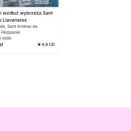
i wzdłuż wybrzeża Sant
e Llavaneres
alís, Sant Andreu de
 Hiszpania
9 osób
zł
4.9 (3)