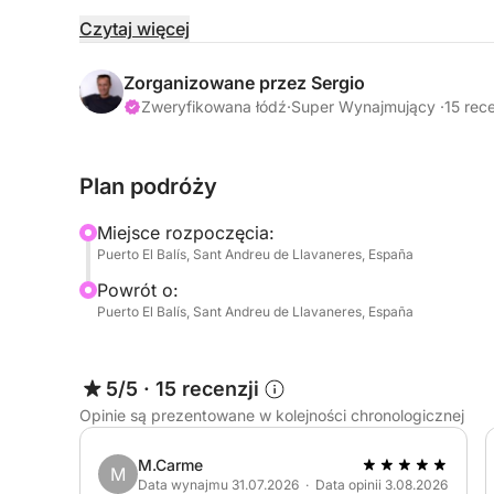
3 kabiny dwuosobowe (1 dla kapitana i 2 dostępn
Czytaj więcej
3 łazienki
Miejsca dla 10 osób
Zorganizowane przez Sergio
Zweryfikowana łódź
·
Super Wynajmujący ·
15 rec
Wyposażenie zewnętrzne
Bimini, ster strumieniowy, głośniki w kokpicie, st
Plan podróży
kotwiczna, prysznic pokładowy, zwijany genua, 
poduszki w kokpicie, pompa zęzowa, drabinka k
Miejsce rozpoczęcia:
kąpielowa, trap, elektryczna pompa zęzowa, gło
Puerto El Balís, Sant Andreu de Llavaneres, España
Powrót o:
Nawigacja
Puerto El Balís, Sant Andreu de Llavaneres, España
Autopilot, lornetka, instrumenty wiatrowe, GPS, p
prędkościomierz, AIS, kotwica, narzędzia, kompa
automatyczne kamizelki ratunkowe…
5/5
·
15 recenzji
Opinie są prezentowane w kolejności chronologicznej
Wyposażenie wewnętrzne
Galeria, ciepła woda, stereo, piekarnik, lodówk
M.Carme
M
odtwarzacz CD, telewizor, słodka woda, kuchenk
Data wynajmu 31.07.2026 · Data opinii 3.08.2026