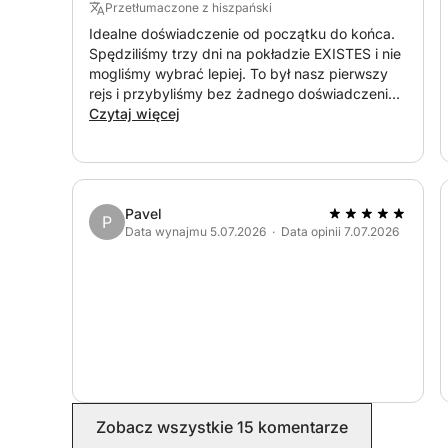
latarka…
Przetłumaczone z hiszpański
Idealne doświadczenie od początku do końca.
Spędziliśmy trzy dni na pokładzie EXISTES i nie
mogliśmy wybrać lepiej. To był nasz pierwszy
rejs i przybyliśmy bez żadnego doświadczenia,
ale Sergio sprawił, że wszystko było niezwykle
Czytaj więcej
proste od samego początku. Wyjaśnił wszystko
jasno, dodając nam pewności siebie i
pozwalając nam cieszyć się żeglowaniem z
pełnym spokojem ducha. Zaplanowanie trasy
było doskonałe, a łódź była idealnie
Pavel
P
Data wynajmu 5.07.2026 · Data opinii 7.07.2026
wyposażona we wszystko, czego
potrzebowaliśmy. Po prostu musieliśmy się
zrelaksować i cieszyć morzem. Chcemy
podkreślić profesjonalizm, cierpliwość,
przystępność, dobre usposobienie i życzliwość
Sergia. Z pewnością wrócimy w przyszłym roku.
Zobacz wszystkie 15 komentarze