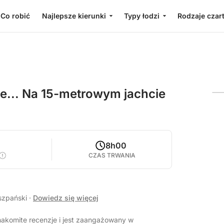
Co robić
Najlepsze kierunki
Typy łodzi
Rodzaje czar
e... Na 15-metrowym jachcie
0
8h00
CZAS TRWANIA
iszpański
·
Dowiedz się więcej
nakomite recenzje i jest zaangażowany w