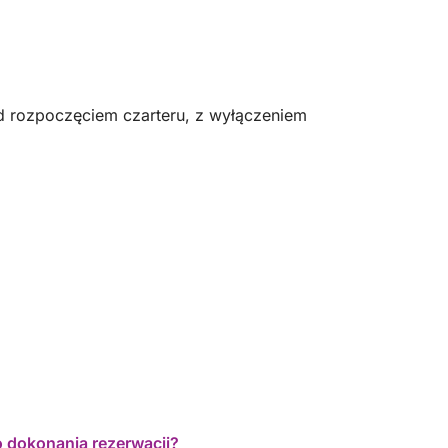
zarezerwujemy rejs z Sergio. Polecamy go w
100%! Bardzo dziękujemy za wszystko.
d rozpoczęciem czarteru, z wyłączeniem
o dokonania rezerwacji?