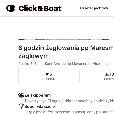
Czarter jachtów
8 godzin żeglowania po Maresm
żaglowym
Puerto El Balís, Sant Andreu de Llavaneres, Hiszpania
5
1
15 OPINIE
OSOBY
Ze skipperem
Towarzyszyć Ci będzie skipper mówiący angielski, h
Super właściciel
Sergio jest doświadczonym najemcą łodzi, posiada z