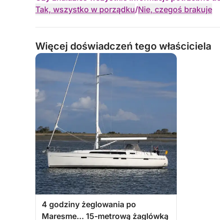
Tak, wszystko w porządku
/
Nie, czegoś brakuje
Więcej doświadczeń tego właściciela
4 godziny żeglowania po
Maresme... 15-metrową żaglówką