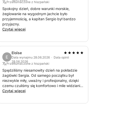
Przetłumaczone z hiszpański
Spokojny dzień, dobre warunki morskie,
żeglowanie na wygodnym jachcie było
przyjemnością, a kapitan Sergio był bardzo
przyjazny.
Czytaj więcej
Eloïse
E
Data wynajmu 28.06.2026 · Data opinii
28.06.2026
Przetłumaczone z hiszpański
Spędziliśmy niesamowity dzień na pokładzie
żaglówki Sergia. Od samego początku był
niezwykle miły, uważny i profesjonalny, dzięki
czemu czuliśmy się komfortowo i mile widziani.
Łódź była w idealnym stanie, bardzo czysta i
Czytaj więcej
zadbana, a wrażenia przerosły nasze
oczekiwania. Bardzo podobał nam się ten dzień,
widoki i atmosfera. Bez wątpienia, jeśli ponownie
wybierzemy się na żeglowanie w okolicy,