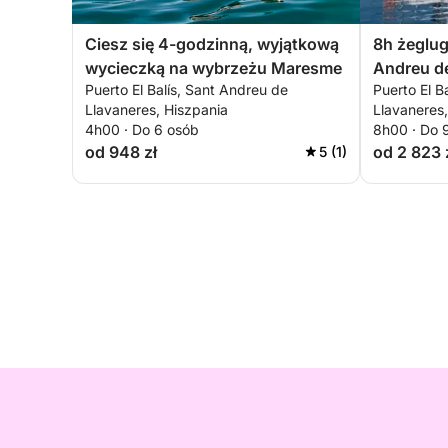
Ciesz się 4-godzinną, wyjątkową
8h żeglug
wycieczką na wybrzeżu Maresme
Andreu d
Puerto El Balís, Sant Andreu de
Puerto El B
Llavaneres, Hiszpania
Llavaneres,
4h00 · Do 6 osób
8h00 · Do 
od 948 zł
od 2 823 
5 (1)