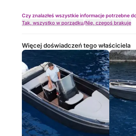
Czy znalazłeś wszystkie informacje potrzebne d
Tak, wszystko w porządku
/
Nie, czegoś brakuje
Więcej doświadczeń tego właściciela