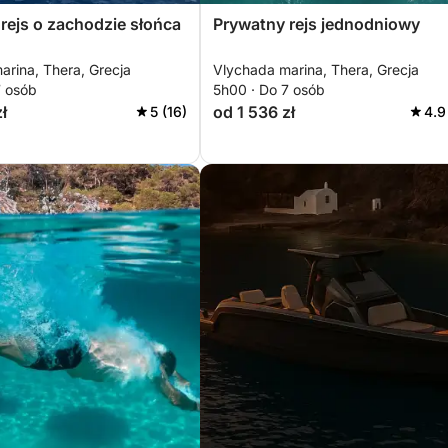
rejs o zachodzie słońca
Prywatny rejs jednodniowy
arina, Thera, Grecja
Vlychada marina, Thera, Grecja
7 osób
5h00 · Do 7 osób
ł
od 1 536 zł
5 (16)
4.9