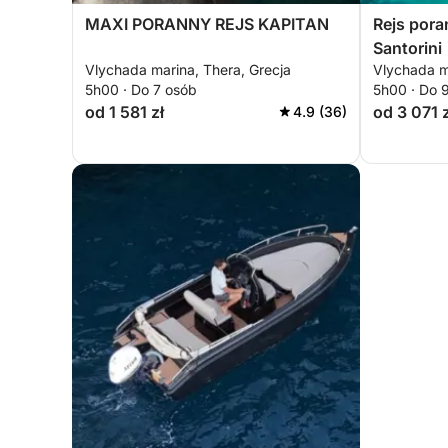
MAXI PORANNY REJS KAPITAN
Rejs pora
Santorini
Vlychada marina, Thera, Grecja
Vlychada m
5h00 · Do 7 osób
5h00 · Do 
od 1 581 zł
od 3 071 z
4.9 (36)