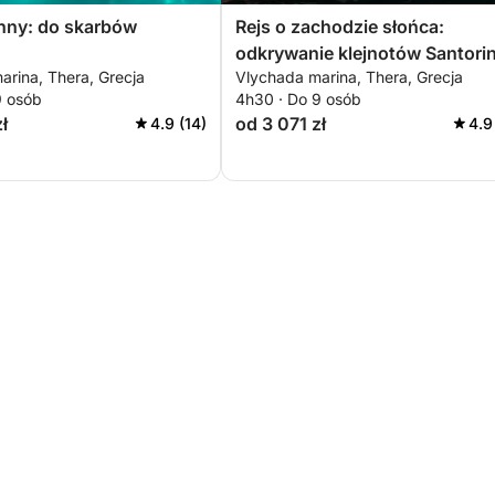
nny: do skarbów
Rejs o zachodzie słońca:
odkrywanie klejnotów Santorin
arina, Thera, Grecja
Vlychada marina, Thera, Grecja
9 osób
4h30 · Do 9 osób
ł
od 3 071 zł
4.9 (14)
4.9