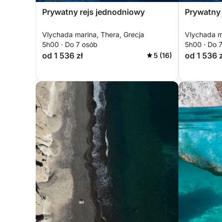
Prywatny rejs jednodniowy
Prywatny 
Vlychada marina, Thera, Grecja
Vlychada m
5h00 · Do 7 osób
5h00 · Do 
od 1 536 zł
od 1 536 z
5 (16)