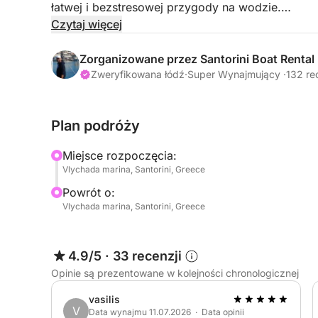
łatwej i bezstresowej przygody na wodzie.
Czytaj więcej
Wyrusz w rejs i stwórz własną podróż, tworząc 
przyjaciółmi lub bliskimi. Przestronne, nowocz
Zorganizowane przez Santorini Boat Rental
komforcie i przyjemności, te luksusowe łodzie 
Zweryfikowana łódź
·
Super Wynajmujący ·
132 re
piersiach kalderę Santorini, pływać w słynnych 
wzdłuż spektakularnego wybrzeża wyspy we wła
Plan podróży
Idealne dla gości, którzy cenią sobie wolność, p
Miejsce rozpoczęcia:
żeglowania, te łodzie oferują wyjątkowy sposób 
Vlychada marina, Santorini, Greece
morza.
Powrót o:
Vlychada marina, Santorini, Greece
Zarezerwuj swoją łódź na Santorini już dziś i ci
niezapomnianymi widokami na wodzie.
4.9/5
·
33 recenzji
Opinie są prezentowane w kolejności chronologicznej
vasilis
V
Data wynajmu 11.07.2026 · Data opinii