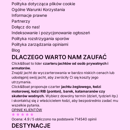
Polityka dotycząca plików cookie
Ogólne Warunki Korzystania
Informacje prawne
Partnerzy
Dołącz do nas!
Indeksowanie i pozycjonowanie ogłoszeń
Polityka rozstrzygania sporów
Polityka zarządzania opiniami
Blog
DLACZEGO WARTO NAM ZAUFAĆ
Click&Boat to lider
czarteru jachtów od osób prywatnych i
armatorów.
Znajdź jacht do wyczarterowania w bardzo niskich cenach lub
udostępnij swój jacht, aby zwróciły Ci się koszty jego
utrzymania.
Click&Boat proponuje czarter
jachtu żeglowego, łodzi
motorowej, łodzi RIB (ponton), barek, katamaranów czy
skuterów wodnych.
Wybierz dowolny termin (dzień, tydzień itp.)
i skontaktuj się z właścicielem łodzi, aby bezpośrednio zadać mu
wszelkie pytania.
OPINIE KLIENTÓW
Ocena:
4.9 / 5
obliczono na podstawie 714540 opinii
DESTYNACJE