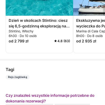
Dzień w okolicach Stintino: ciesz
Ekskluzywna j
się 6,5-godzinną eksploracją na
wycieczka do Pa
Stintino, Włochy
Marina di Cala Cap
pokładzie 14-metrowej łodzi
Maddalena
6h30 · Do 10 osób
8h00 · Do 8 osób
motorowej
od 2 799 zł
od 2 935 zł
4.8 (63)
Tagi
Rejs żaglówką
Czy znalazłeś wszystkie informacje potrzebne do
dokonania rezerwacji?