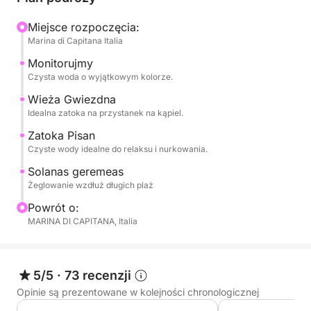
W ciągu dnia będziesz żeglować wzdłuż wybrzeża,
Miejsce rozpoczęcia:
mijając białe klify i ukryte zatoczki, z przystankami
Marina di Capitana Italia
na kąpiel w krystalicznie czystych wodach, takich
jak Cala Fighera, Cala Mosca i Diabelskie Siodło,
Monitorujmy
Czysta woda o wyjątkowym kolorze.
kultowy symbol Cagliari. Czyste wody idealnie
nadają się do pływania, nurkowania z rurką lub po
Wieża Gwiezdna
prostu relaksu.
Idealna zatoka na przystanek na kąpiel.
Zatoka Pisan
Na pokładzie możesz zrelaksować się w słońcu,
Czyste wody idealne do relaksu i nurkowania.
cieszyć się morską bryzą i doświadczać morza w
Solanas geremeas
całkowitym spokoju. Tempo jest elastyczne i
Żeglowanie wzdłuż długich plaż
relaksujące, z dużą ilością czasu przeznaczonego
Powrót o:
na relaks i odkrywanie nowych rzeczy.
MARINA DI CAPITANA, Italia
Idealny dla par, rodzin lub małych grup, to idealne
doświadczenie dla tych, którzy szukają
5/5
·
73 recenzji
autentyczności, natury i wolności.
Opinie są prezentowane w kolejności chronologicznej