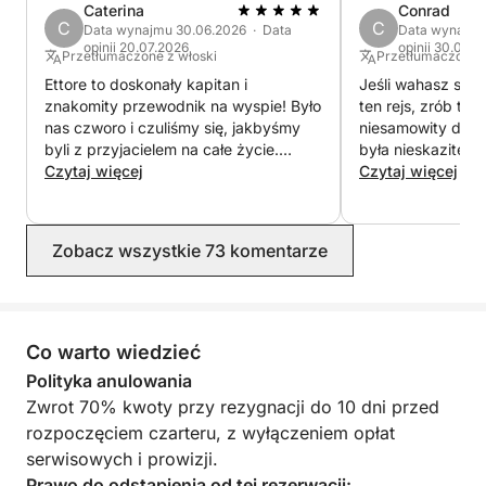
Zarezerwuj już teraz na Click&Boat i poznaj Cagliari
Caterina
Conrad
podczas rejsu.
C
C
Data wynajmu 30.06.2026 · Data
Data wynajmu
opinii 20.07.2026
opinii 30.06.2
Przetłumaczone z włoski
Przetłumaczone z
Ettore to doskonały kapitan i
Jeśli wahasz się
znakomity przewodnik na wyspie! Było
ten rejs, zrób to!
nas czworo i czuliśmy się, jakbyśmy
niesamowity dzie
byli z przyjacielem na całe życie.
była nieskaziteln
Gorąco polecam, bardzo pomocny i
Czytaj więcej
pięknie utrzyman
Czytaj więcej
doświadczony.
Ettore dołożył ws
wszyscy byli bezp
i świetnie się bawi
Zobacz wszystkie 73 komentarze
dech w piersiach,
krystalicznie czy
atmosfera była id
polecić tego doś
zarezerwujemy je
Co warto wiedzieć
następnym razem
Polityka anulowania
błogosławieństw, 
Zwrot 70% kwoty przy rezygnacji do 10 dni przed
żebyś był zareze
rozpoczęciem czarteru, z wyłączeniem opłat
lato! Zasługujesz 
serwisowych i prowizji.
Prawo do odstąpienia od tej rezerwacji: