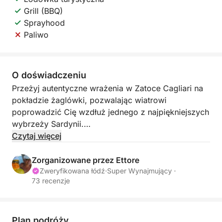
Grill (BBQ)
Sprayhood
Paliwo
O doświadczeniu
Przeżyj autentyczne wrażenia w Zatoce Cagliari na
pokładzie żaglówki, pozwalając wiatrowi
poprowadzić Cię wzdłuż jednego z najpiękniejszych
wybrzeży Sardynii.
Czytaj więcej
Żeglowanie oferuje powolne i relaksujące tempo,
idealne dla tych, którzy chcą uciec od codziennej
Zorganizowane przez Ettore
rutyny i całkowicie zanurzyć się w naturze. Z dala
Zweryfikowana łódź
·
Super Wynajmujący ·
73 recenzje
od hałasu silników, będziesz cieszyć się szumem
morza, wiatrem w żaglach i zapierającymi dech w
piersiach widokami.
Plan podróży