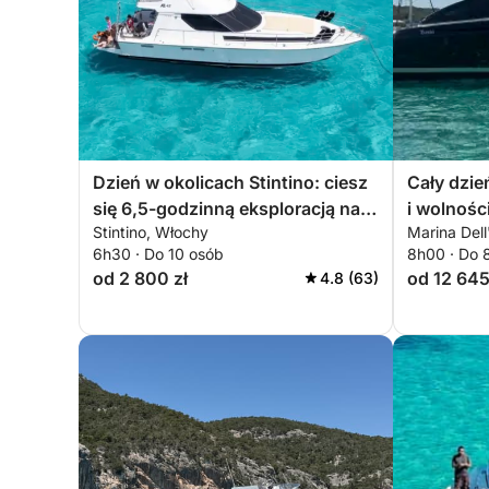
Dzień w okolicach Stintino: ciesz
Cały dzie
się 6,5-godzinną eksploracją na
i wolnośc
Stintino, Włochy
Marina Dell
pokładzie 14-metrowej łodzi
6h30 · Do 10 osób
8h00 · Do 
motorowej
od 2 800 zł
od 12 645
4.8 (63)