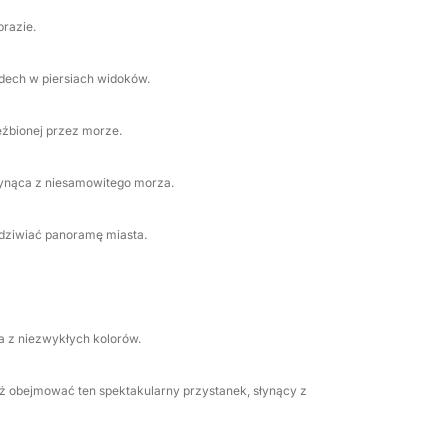
razie.
dech w piersiach widoków.
eźbionej przez morze.
łynąca z niesamowitego morza.
odziwiać panoramę miasta.
a z niezwykłych kolorów.
ż obejmować ten spektakularny przystanek, słynący z