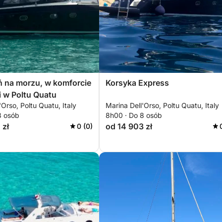
ń na morzu, w komforcie
Korsyka Express
i w Poltu Quatu
'Orso, Poltu Quatu, Italy
Marina Dell'Orso, Poltu Quatu, Italy
8 osób
8h00 · Do 8 osób
 zł
od 14 903 zł
0 (0)