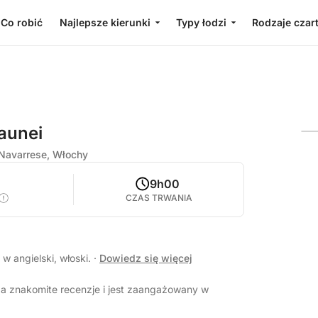
Co robić
Najlepsze kierunki
Typy łodzi
Rodzaje czar
aunei
 Navarrese, Włochy
4
9h00
CZAS TRWANIA
w angielski, włoski.
·
Dowiedz się więcej
a znakomite recenzje i jest zaangażowany w