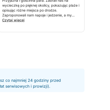
Przyjazna i gościnna para. Zabrali nas na
vacation, and we will always remember it. We
wycieczkę po pięknej okolicy, pokazując plaże i
highly recommend this charter to anyone
opisując różne miejsca po drodze.
looking for an authentic, relaxing, and
Zaproponowali nam napoje i jedzenie, a my
unforgettable day on the water. We can’t wait to
mogliśmy skorzystać z deski SUP i kajaka, aby
Czytaj więcej
come back!
dotrzeć na plażę. To naprawdę było jak
rodzinny wypad. Gorąco polecam to
doświadczenie!
esz co najmniej 24 godziny przed
t serwisowych i prowizji).