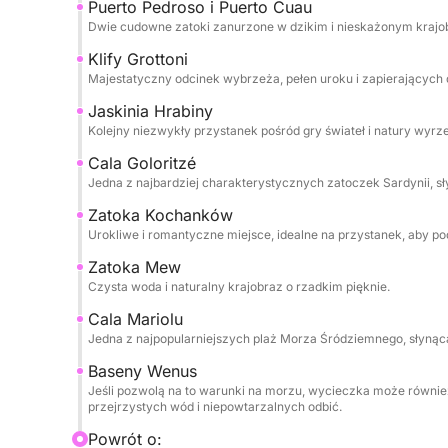
Puerto Pedroso i Puerto Cuau
Dwie cudowne zatoki zanurzone w dzikim i nieskażonym krajob
Klify Grottoni
Majestatyczny odcinek wybrzeża, pełen uroku i zapierających 
Jaskinia Hrabiny
Kolejny niezwykły przystanek pośród gry świateł i natury wyrz
Cala Goloritzé
Jedna z najbardziej charakterystycznych zatoczek Sardynii, s
Zatoka Kochanków
Urokliwe i romantyczne miejsce, idealne na przystanek, aby p
Zatoka Mew
Czysta woda i naturalny krajobraz o rzadkim pięknie.
Cala Mariolu
Jedna z najpopularniejszych plaż Morza Śródziemnego, słynąc
Baseny Wenus
Jeśli pozwolą na to warunki na morzu, wycieczka może równie
przejrzystych wód i niepowtarzalnych odbić.
Powrót o: