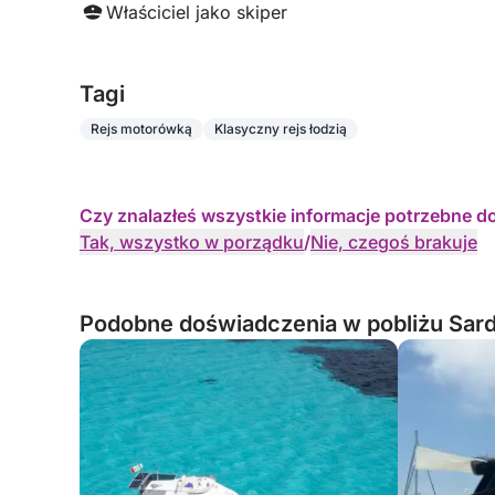
Właściciel jako skiper
Tagi
Rejs motorówką
Klasyczny rejs łodzią
Czy znalazłeś wszystkie informacje potrzebne d
Tak, wszystko w porządku
/
Nie, czegoś brakuje
Podobne doświadczenia w pobliżu Sar