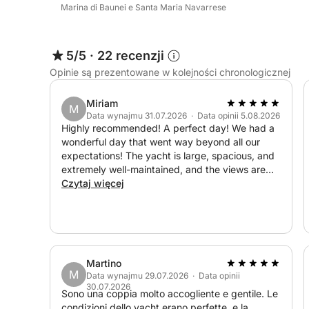
Marina di Baunei e Santa Maria Navarrese
5/5
·
22 recenzji
Opinie są prezentowane w kolejności chronologicznej
Miriam
M
Data wynajmu 31.07.2026 · Data opinii 5.08.2026
Highly recommended! A perfect day! We had a
wonderful day that went way beyond all our
expectations! The yacht is large, spacious, and
extremely well-maintained, and the views are
breathtaking. Giampaolo and his wife Maria are
Czytaj więcej
simply lovely! They made us feel so comfortable
and welcome. Giampaolo is a true professional
who handles the boat with absolute control and
skill. Maria is amazing! We had dietary
restrictions, and she went out of her way to
Martino
make sure we had delicious and satisfying food.
M
Data wynajmu 29.07.2026 · Data opinii
We don't have enough words to thank them for
30.07.2026
this day!
Sono una coppia molto accogliente e gentile. Le
condizioni dello yacht erano perfette, e la