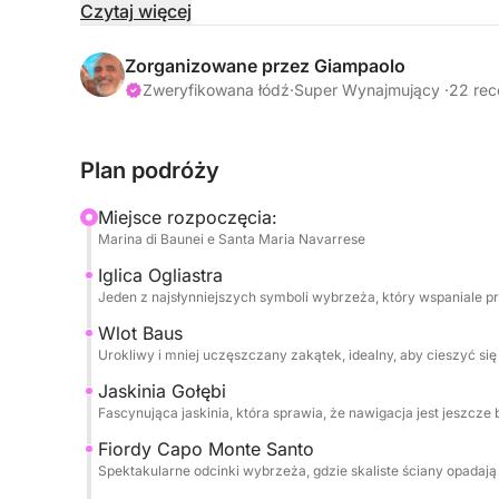
wody łączą się w krajobraz o niespotykanym pięk
Czytaj więcej
Podczas rejsu będziesz żeglować wzdłuż wybrzeża
Zorganizowane przez Giampaolo
urzekających miejsc w okolicy, z możliwością zat
Zweryfikowana łódź
·
Super Wynajmujący ·
22 rec
jaskiń i zatoczek dostępnych niemal wyłącznie 
zdjęć. Aby uczynić to doświadczenie jeszcze prz
Plan podróży
profesjonalnego skippera, sprzątanie końcowe or
aperitifem, przystawkami, napojami i lunchem z
Miejsce rozpoczęcia:
Marina di Baunei e Santa Maria Navarrese
To doświadczenie jest idealne dla tych, którzy 
Iglica Ogliastra
sposób, a jednocześnie w maksymalnym komforc
Jeden z najsłynniejszych symboli wybrzeża, który wspaniale pre
zanurzonym w naturze, relaksem i niezwykłymi wi
jednodniowe wycieczki, a na życzenie istnieje m
Wlot Baus
Urokliwy i mniej uczęszczany zakątek, idealny, aby cieszyć s
rejsie.
Jaskinia Gołębi
Zarezerwuj już teraz na Click&Boat i daj się ocz
Fascynująca jaskinia, która sprawia, że nawigacja jest jeszcze
Baunei.
Fiordy Capo Monte Santo
Spektakularne odcinki wybrzeża, gdzie skaliste ściany opadaj