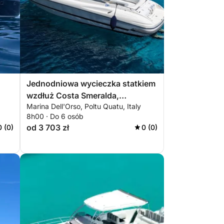
Jednodniowa wycieczka statkiem
wzdłuż Costa Smeralda,
Marina Dell'Orso, Poltu Quatu, Italy
pomiędzy Porto Cervo i
8h00 · Do 6 osób
archipelagiem La Maddalena.
od 3 703 zł
0 (0)
0 (0)