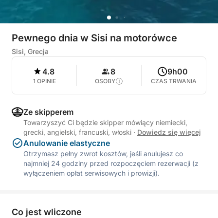
Pewnego dnia w Sisi na motorówce
Sisi, Grecja
4.8
8
9h00
1 OPINIE
OSOBY
CZAS TRWANIA
Ze skipperem
Towarzyszyć Ci będzie skipper mówiący niemiecki,
grecki, angielski, francuski, włoski
·
Dowiedz się więcej
Anulowanie elastyczne
Otrzymasz pełny zwrot kosztów, jeśli anulujesz co
najmniej 24 godziny przed rozpoczęciem rezerwacji (z
wyłączeniem opłat serwisowych i prowizji).
Co jest wliczone