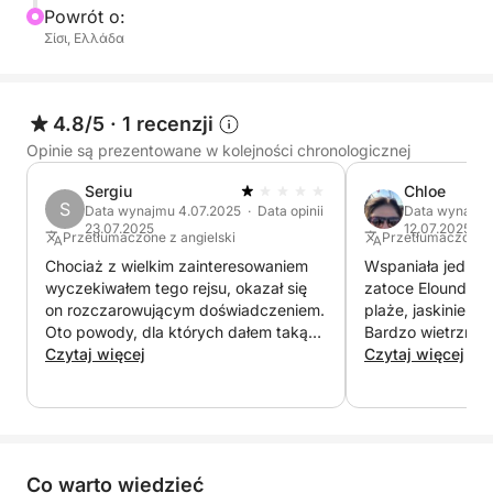
Powrót o:
Σίσι, Ελλάδα
4.8/5
·
1 recenzji
Opinie są prezentowane w kolejności chronologicznej
Sergiu
Chloe
S
Data wynajmu 4.07.2025 · Data opinii
Data wynajmu 
23.07.2025
12.07.2025
Przetłumaczone z angielski
Przetłumaczone z
Chociaż z wielkim zainteresowaniem
Wspaniała jedno
wyczekiwałem tego rejsu, okazał się
zatoce Elounda – 
on rozczarowującym doświadczeniem.
plaże, jaskinie i 
Oto powody, dla których dałem taką
Bardzo wietrzny d
ocenę: • Pogoda była bardzo zła (silny
Czytaj więcej
doskonałym sterni
Czytaj więcej
wiatr) i zamiast odwołać rejs i zwrócić
czas czuliśmy się
pieniądze, zdecydowano się na
Dziękujemy za ws
przeniesienie go ze środy na sobotę,
doświadczenie.
mimo że pogoda się nie poprawiła.
„Kapitan” zapewniał nas, że wszystko
Co warto wiedzieć
będzie dobrze, ale tak się nie stało. •