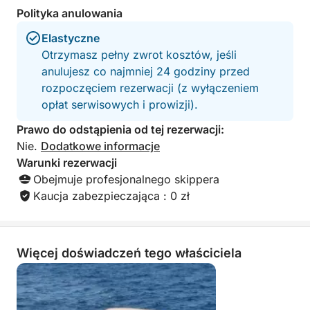
Z powodu złej pogody i wysokich fal
Polityka anulowania
dopadła nas choroba morska i rejs
zamienił się w koszmar. • Chociaż miał
Elastyczne
trwać 5 godzin, trwał tylko 2, a my
Otrzymasz pełny zwrot kosztów, jeśli
zostaliśmy odwiezieni do innego portu
anulujesz co najmniej 24 godziny przed
niż ten, z którego wypłynęliśmy. • Po
rozpoczęciem rezerwacji (z wyłączeniem
przybyciu wezwano taksówkę, aby
opłat serwisowych i prowizji).
zawiozła nas z powrotem do hotelu.
Kiedy tam dotarliśmy, kierowca
Prawo do odstąpienia od tej rezerwacji:
zażądał 20 euro (mimo że zapłaciliśmy
Nie.
Dodatkowe informacje
790 euro i nie skorzystaliśmy z
Warunki rezerwacji
obiecanych usług). Rozczarowujące
doświadczenie — proszę zachować
Obejmuje profesjonalnego skippera
ostrożność przy rezerwacji takiego
Kaucja zabezpieczająca : 0 zł
rejsu. Jeszcze jedna uwaga: kapitan
palił papierosy na pokładzie…
Więcej doświadczeń tego właściciela