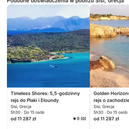
Podobne doświadczenia w pobliżu Sisi, Grecja
Timeless Shores: 5,5-godzinny
Golden Horizon
rejs do Plaki i Eloundy
rejs o zachodzi
Sisi, Grecja
Sisi, Grecja
Saradari
5h30 · Do 15 osób
5h30 · Do 15 osób
od 11 287 zł
od 11 287 zł
0 (0)