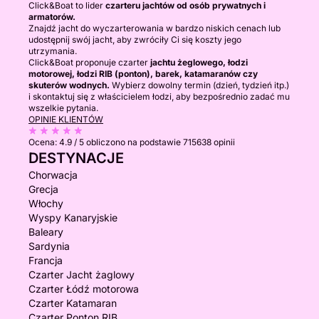
Click&Boat to lider
czarteru jachtów od osób prywatnych i
armatorów.
Znajdź jacht do wyczarterowania w bardzo niskich cenach lub
udostępnij swój jacht, aby zwróciły Ci się koszty jego
utrzymania.
Click&Boat proponuje czarter
jachtu żeglowego, łodzi
motorowej, łodzi RIB (ponton), barek, katamaranów czy
skuterów wodnych.
Wybierz dowolny termin (dzień, tydzień itp.)
i skontaktuj się z właścicielem łodzi, aby bezpośrednio zadać mu
wszelkie pytania.
OPINIE KLIENTÓW
Ocena:
4.9 / 5
obliczono na podstawie 715638 opinii
DESTYNACJE
Chorwacja
Grecja
Włochy
Wyspy Kanaryjskie
Baleary
Sardynia
Francja
Czarter Jacht żaglowy
Czarter Łódź motorowa
Czarter Katamaran
Czarter Ponton RIB