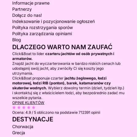
Informacje prawne
Partnerzy
Dołącz do nas!
Indeksowanie i pozycjonowanie ogłoszeń
Polityka rozstrzygania sporów
Polityka zarządzania opiniami
Blog
DLACZEGO WARTO NAM ZAUFAĆ
Click&Boat to lider
czarteru jachtów od osób prywatnych i
armatorów.
Znajdź jacht do wyczarterowania w bardzo niskich cenach lub
udostępnij swój jacht, aby zwróciły Ci się koszty jego
utrzymania.
Click&Boat proponuje czarter
jachtu żeglowego, łodzi
motorowej, łodzi RIB (ponton), barek, katamaranów czy
skuterów wodnych.
Wybierz dowolny termin (dzień, tydzień itp.)
i skontaktuj się z właścicielem łodzi, aby bezpośrednio zadać mu
wszelkie pytania.
OPINIE KLIENTÓW
Ocena:
4.9 / 5
obliczono na podstawie 712391 opinii
DESTYNACJE
Chorwacja
Grecja