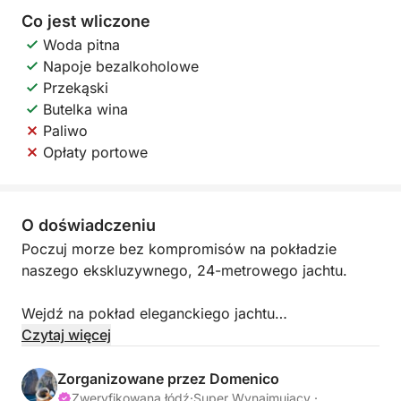
Co jest wliczone
Woda pitna
Napoje bezalkoholowe
Przekąski
Butelka wina
Paliwo
Opłaty portowe
O doświadczeniu
Poczuj morze bez kompromisów na pokładzie
naszego ekskluzywnego, 24-metrowego jachtu.
Wejdź na pokład eleganckiego jachtu
zaprojektowanego z myślą o maksymalnym
Czytaj więcej
komforcie, luksusie i relaksie. Dostępny zarówno na
jednodniowe, jak i kilkudniowe rejsy, to idealny
Zorganizowane przez Domenico
wybór dla rodzin, grup przyjaciół, na prywatne
Zweryfikowana łódź
·
Super Wynajmujący ·