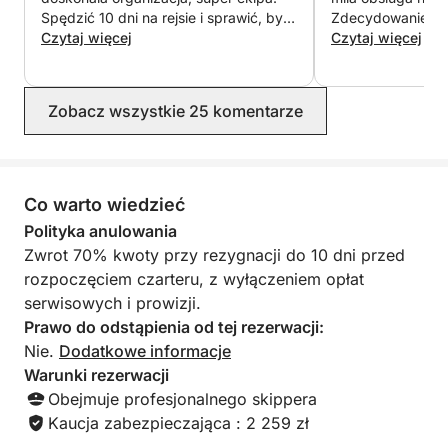
jaskiń łodzią.
Spędzić 10 dni na rejsie i sprawić, by
Zdecydowanie po
wszystko poszło gładko, to nie lada
Czytaj więcej
Czytaj więcej
wyzwanie, ale im się udało. Gratulacje
Dopełnieniem wrażeń jest system nagłośnienia z
dla Domenico i całej ekipy.
głośnikami Bluetooth rozmieszczonymi na całej
łodzi, pozwalający stworzyć idealną atmosferę o
Zobacz wszystkie 25 komentarze
każdej porze dnia, od muzyki lounge w
popołudniowym słońcu po wieczory pod
gwiazdami.
Co warto wiedzieć
Profesjonalna, trzyosobowa załoga powita Cię,
Polityka anulowania
zawsze do dyspozycji, aby zapewnić nienaganną
Zwrot 70% kwoty przy rezygnacji do 10 dni przed
obsługę i doświadczenie, które spełni Twoje
rozpoczęciem czarteru, z wyłączeniem opłat
najwyższe oczekiwania.
serwisowych i prowizji.
Prawo do odstąpienia od tej rezerwacji:
Niezależnie od tego, czy chcesz spędzić
Nie.
Dodatkowe informacje
ekskluzywny dzień wśród krystalicznie czystych
Warunki rezerwacji
zatok, świętować wyjątkową okazję z przyjaciółmi i
Obejmuje profesjonalnego skippera
rodziną, czy wybrać się w rejs, aby odkryć
Kaucja zabezpieczająca : 2 259 zł
najpiękniejsze wybrzeża Morza Śródziemnego, ten