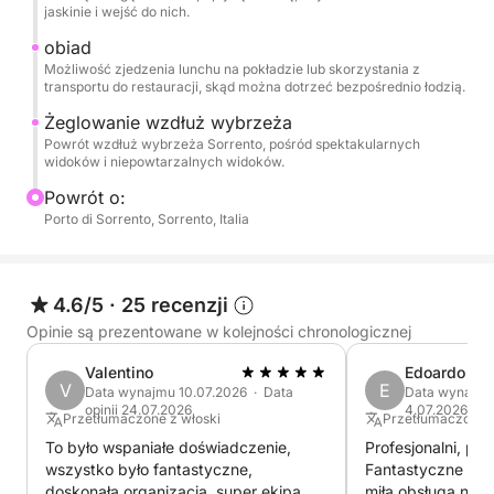
jaskinie i wejść do nich.
Na lunche i kolacje możesz wybierać między
obiad
eleganckim, klimatyzowanym stołem jadalnym
Możliwość zjedzenia lunchu na pokładzie lub skorzystania z
wewnątrz lub uroczym stołem jadalnym na zewnątrz
transportu do restauracji, skąd można dotrzeć bezpośrednio łodzią.
z widokiem na morze.
Żeglowanie wzdłuż wybrzeża
Powrót wzdłuż wybrzeża Sorrento, pośród spektakularnych
widoków i niepowtarzalnych widoków.
W ciągu dnia możesz cieszyć się jeszcze bardziej
ekskluzywnymi doznaniami dzięki naszej
Powrót o:
dedykowanej obsłudze pokładowej. Organizujemy
Porto di Sorrento, Sorrento, Italia
wykwintne aperitify z wyborem włoskich win
musujących, prosecco, szampana, koktajli i
spersonalizowanych drinków, którym towarzyszą
4.6/5
·
25 recenzji
przekąski, przekąski typu finger food, świeże
Opinie są prezentowane w kolejności chronologicznej
owoce sezonowe i inne specjały. Nasza załoga z
Valentino
Edoardo
przyjemnością zaspokoi każdą potrzebę,
V
E
Data wynajmu 10.07.2026 · Data
Data wynajmu 
przygotowując spersonalizowane menu i usługi, aby
opinii 24.07.2026
4.07.2026
Przetłumaczone z włoski
Przetłumaczone z
każda chwila na pokładzie była wyjątkowa i
To było wspaniałe doświadczenie,
Profesjonalni, prz
niezapomniana.
wszystko było fantastyczne,
Fantastyczne wyci
Na życzenie organizujemy również wycieczki do
doskonała organizacja, super ekipa.
miła obsługa na p