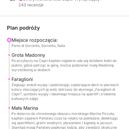
243 recenzje
imprezy i specjalne okazje.
Jacht rozciąga się na trzech przestronnych
pokładach, oferując przestronne przestrzenie i
Plan podróży
strefy relaksu i towarzystwa. Na flybridge'u
Miejsce rozpoczęcia:
znajdziesz ekskluzywny bar panoramiczny,
Porto di Sorrento, Sorrento, Italia
wspaniałe jacuzzi z widokiem na morze oraz duży
taras słoneczny, na którym możesz cieszyć się
Grota Madonny
Po przybyciu na Capri kapitan najpierw uda się dziobem łodzi do
słońcem i zapierającymi dech w piersiach widokami.
jaskini, gdzie patrząc w górę, można podziwiać małą Madonnę
Na pokładzie głównym, na dziobie, znajduje się
wyrzeźbioną w skałach.
kolejny duży taras słoneczny, który pozwala na
Faraglioni
relaks w całkowitym spokoju.
Żeglując wokół wyspy i podziwiając zapierające dech w piersiach
kolory otaczających ją wód, dotrzesz do słynnego „Faraglioni di
Capri”, symbolu wyspy i idealnego miejsca na aperitif i zrobienie
Wnętrze jachtu oferuje duży, jasny i elegancki salon,
kultowych zdjęć.
idealny do relaksu lub rozrywki. Goście mają dostęp
Mała Marina
do czterech dwuosobowych kabin, każda z
Po dotarciu do chronionego obszaru morskiego Marina Piccola,
łazienką, co zapewnia prywatność i komfort
kapitan zapewni Państwu czas na relaks na pokładzie, delektując
się aperitifami, grami wodnymi, pływaniem i kąpielą w jacuzzi.
podczas dłuższych rejsów.
Stamtąd mogą Państwo popłynąć łodzią, aby zwiedzić okoliczne