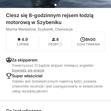
Ciesz się 8-godzinnym rejsem łodzią
motorową w Szybeniku
Marina Mandalina, Szybenik, Chorwacja
4.9
8
8h00
2 OPINIE
OSOBY
CZAS TRWANIA
Ze skipperem
Towarzyszyć Ci będzie skipper mówiący angielski
·
Dowiedz się więcej
Super właściciel
Vojislav jest doświadczonym najemcą łodzi, posiada
znakomite recenzje i jest zaangażowany w świadczenie
usług wysokiej jakości.
Co jest wliczone