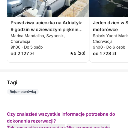
Prawdziwa ucieczka na Adriatyk:
Jeden dzień w 
9 godzin w dziewiczym pięknie
motorówce
Marina Mandalina, Szybenik,
Solaris Yacht Mari
Szybenika
Chorwacja
Chorwacja
9h00 · Do 5 osób
9h00 · Do 6 osób
od 2 127 zł
od 1 728 zł
5 (20)
Tagi
Rejs motorówką
Czy znalazłeś wszystkie informacje potrzebne do
dokonania rezerwacji?
Tak, wszystko w porządku
/
Nie, czegoś brakuje