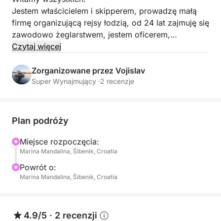
Jestem właścicielem i skipperem, prowadzę małą
firmę organizującą rejsy łodzią, od 24 lat zajmuję się
zawodowo żeglarstwem, jestem oficerem,
kapitanem jachtu, oficerem straży przybrzeżnej, a
Czytaj więcej
nawet kapitanem na Sea Shepherd.
Łódź to Trojan 36' z 1980 roku, wyprodukowany w
Zorganizowane przez Vojislav
USA. Ładna i przestronna, z mostkiem kapitańskim,
Super Wynajmujący ·
2 recenzje
pokładem słonecznym, toaletą, salonem,
zadaszonym pokładem rufowym i platformą do
pływania, co ułatwia wejście i wyjście.
Plan podróży
Wycieczka może trwać dzień lub pół dnia.
Możemy zorganizować dowolną opcję na życzenie,
Miejsce rozpoczęcia:
Marina Mandalina, Šibenik, Croatia
w zależności od czasu trwania, wyżywienia, dobrej
restauracji na wyspie, wycieczki jednodniowej,
Powrót o:
krótkiego rejsu o zachodzie słońca z małżami i
Marina Mandalina, Šibenik, Croatia
ostrygami oraz dobrym winem itp.
Odbiór może odbyć się w ośrodku hotelowym lub,
4.9/5
·
2 recenzji