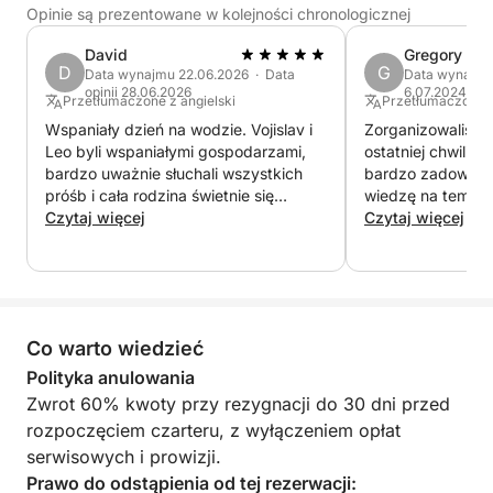
jeśli jesteś mobilny, w Szybeniku, skąd będziesz
Opinie są prezentowane w kolejności chronologicznej
mógł podziwiać panoramę kanału z twierdzą św.
David
Gregory
Mikołaja.
D
G
Data wynajmu 22.06.2026 · Data
Data wynajmu 
Skipper, marynarz, paliwo, SUP, prysznic, WC,
opinii 28.06.2026
6.07.2024
Przetłumaczone z angielski
Przetłumaczone z
sprzęt do nurkowania, owoce, sałatka, napoje i
Wspaniały dzień na wodzie. Vojislav i
Zorganizowaliśmy
przekąski wliczone w cenę.
Leo byli wspaniałymi gospodarzami,
ostatniej chwili z
bardzo uważnie słuchali wszystkich
bardzo zadowole
próśb i cała rodzina świetnie się
wiedzę na temat o
bawiła. Kiedy przed wypłynięciem
Czytaj więcej
wszelkich starań,
Czytaj więcej
zapytałem o jedzenie i napoje
Jedzenie i napoje 
dostępne na pokładzie (było nas 8
Naprawdę spędzil
głodnych i spragnionych dorosłych),
rodzinny dzień, o
odpowiedź brzmiała: „Jeszcze nikt nie
miejsca do nurkow
wyszedł głodny ani spragniony” i
na lipcową sobotę
Co warto wiedzieć
dotrzymali słowa! Mnóstwo
wszystko o wiedzy
odwiedzonych miejsc, przystanek na
Innymi słowy, mo
Polityka anulowania
wyspie, coś dla każdego. Dzięki
Vojislava bez ża
Zwrot 60% kwoty przy rezygnacji do 30 dni przed
chłopaki!
rozpoczęciem czarteru, z wyłączeniem opłat
serwisowych i prowizji.
Prawo do odstąpienia od tej rezerwacji: