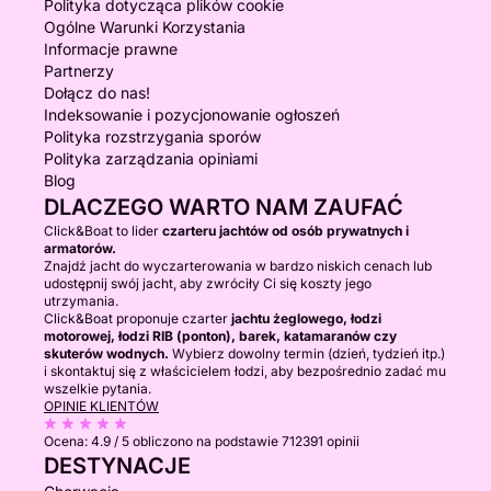
Polityka dotycząca plików cookie
Ogólne Warunki Korzystania
Informacje prawne
Partnerzy
Dołącz do nas!
Indeksowanie i pozycjonowanie ogłoszeń
Polityka rozstrzygania sporów
Polityka zarządzania opiniami
Blog
DLACZEGO WARTO NAM ZAUFAĆ
Click&Boat to lider
czarteru jachtów od osób prywatnych i
armatorów.
Znajdź jacht do wyczarterowania w bardzo niskich cenach lub
udostępnij swój jacht, aby zwróciły Ci się koszty jego
utrzymania.
Click&Boat proponuje czarter
jachtu żeglowego, łodzi
motorowej, łodzi RIB (ponton), barek, katamaranów czy
skuterów wodnych.
Wybierz dowolny termin (dzień, tydzień itp.)
i skontaktuj się z właścicielem łodzi, aby bezpośrednio zadać mu
wszelkie pytania.
OPINIE KLIENTÓW
Ocena:
4.9 / 5
obliczono na podstawie 712391 opinii
DESTYNACJE