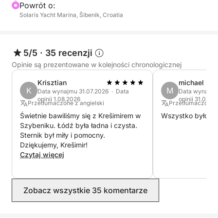
Powrót o:
Solaris Yacht Marina, Šibenik, Croatia
5/5
·
35 recenzji
Opinie są prezentowane w kolejności chronologicznej
Krisztian
michael
K
M
Data wynajmu 31.07.2026 · Data
Data wynajmu
opinii 1.08.2026
opinii 31.07.2
Przetłumaczone z angielski
Przetłumaczone z
Świetnie bawiliśmy się z Krešimirem w
Wszystko było sup
Szybeniku. Łódź była ładna i czysta.
Sternik był miły i pomocny.
Dziękujemy, Krešimir!
Czytaj więcej
Zobacz wszystkie 35 komentarze