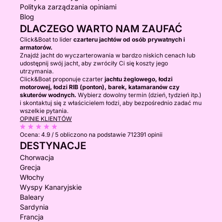
Polityka zarządzania opiniami
Blog
DLACZEGO WARTO NAM ZAUFAĆ
Click&Boat to lider
czarteru jachtów od osób prywatnych i
armatorów.
Znajdź jacht do wyczarterowania w bardzo niskich cenach lub
udostępnij swój jacht, aby zwróciły Ci się koszty jego
utrzymania.
Click&Boat proponuje czarter
jachtu żeglowego, łodzi
motorowej, łodzi RIB (ponton), barek, katamaranów czy
skuterów wodnych.
Wybierz dowolny termin (dzień, tydzień itp.)
i skontaktuj się z właścicielem łodzi, aby bezpośrednio zadać mu
wszelkie pytania.
OPINIE KLIENTÓW
Ocena:
4.9 / 5
obliczono na podstawie 712391 opinii
DESTYNACJE
Chorwacja
Grecja
Włochy
Wyspy Kanaryjskie
Baleary
Sardynia
Francja