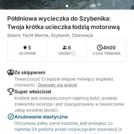
Półdniowa wycieczka do Szybenika:
Twoja krótka ucieczka łodzią motorową
Solaris Yacht Marina, Szybenik, Chorwacja
5
6
4h00
35 OPINIE
OSOBY
CZAS TRWANIA
Ze skipperem
Towarzyszyć Ci będzie skipper mówiący angielski,
chorwacki
·
Dowiedz się więcej
Super właściciel
Krešimir jest doświadczonym najemcą łodzi, posiada
znakomite recenzje i jest zaangażowany w świadczenie
usług wysokiej jakości.
Anulowanie elastyczne
Otrzymasz pełny zwrot kosztów, jeśli anulujesz co
najmniej 24 godziny przed rozpoczęciem rezerwacji (z