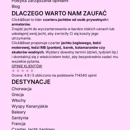
Polityka zarządzania opiniami
Blog
DLACZEGO WARTO NAM ZAUFAĆ
Click&Boat to lider
czarteru jachtów od osób prywatnych i
armatorów.
Znajdź jacht do wyczarterowania w bardzo niskich cenach lub
udostępnij swój jacht, aby zwróciły Ci się koszty jego
utrzymania.
Click&Boat proponuje czarter
jachtu żeglowego, łodzi
motorowej, łodzi RIB (ponton), barek, katamaranów czy
skuterów wodnych.
Wybierz dowolny termin (dzień, tydzień itp.)
i skontaktuj się z właścicielem łodzi, aby bezpośrednio zadać mu
wszelkie pytania.
OPINIE KLIENTÓW
Ocena:
4.9 / 5
obliczono na podstawie 714540 opinii
DESTYNACJE
Chorwacja
Grecja
Włochy
Wyspy Kanaryjskie
Baleary
Sardynia
Francja
Czarter Jacht żaglowy