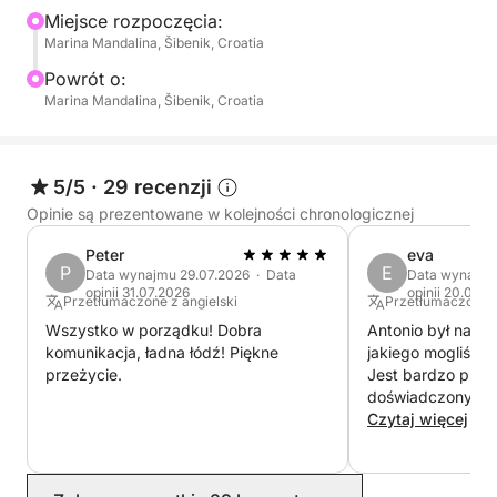
Miejsce rozpoczęcia:
Ciesz się wakacjami z Marlin 790, zwiedzaj
Marina Mandalina, Šibenik, Croatia
archipelag Szybenik, wyspy takie jak Zlarin, Žirje,
Kapri i Tijat.
Powrót o:
Marina Mandalina, Šibenik, Croatia
Odkryj ukryte zatoczki i plaże z krystalicznie
czystym morzem lub zwiedzaj piękne wyspy Parku
Narodowego Kornati.
5/5
·
29 recenzji
Opinie są prezentowane w kolejności chronologicznej
Peter
eva
P
E
Data wynajmu 29.07.2026 · Data
Data wynajmu
opinii 31.07.2026
opinii 20.07.2
Przetłumaczone z angielski
Przetłumaczone 
Wszystko w porządku! Dobra
Antonio był najl
komunikacja, ładna łódź! Piękne
jakiego mogliśmy
przeżycie.
Jest bardzo profe
doświadczony, dz
się całkowicie be
Czytaj więcej
niemu mieliśmy n
wieczór panieński
wybierzemy go p