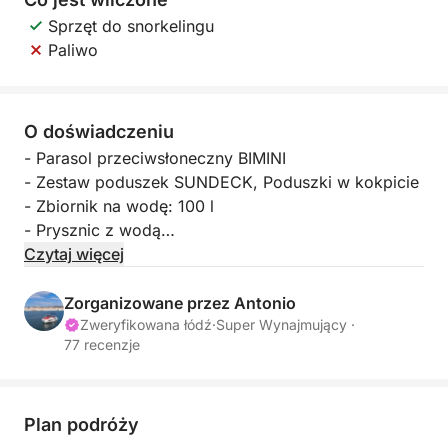
Sprzęt do snorkelingu
Paliwo
O doświadczeniu
- Parasol przeciwsłoneczny BIMINI
- Zestaw poduszek SUNDECK, Poduszki w kokpicie
- Zbiornik na wodę: 100 l
- Prysznic z wodą
- Ploter GPS/Echosonda - Lowrance 9
Czytaj więcej
- Kompletne mapy,
- Hydrauliczne sterowanie,
Zorganizowane przez Antonio
- Gniazdo 12V
Zweryfikowana łódź
·
Super Wynajmujący ·
77 recenzje
- Drabinka do pływania,
- Pełne wyposażenie bezpieczeństwa na pokładzie
- Sprzęt do kotwiczenia i cumowania na pokładzie,
- Gaśnica
Plan podróży