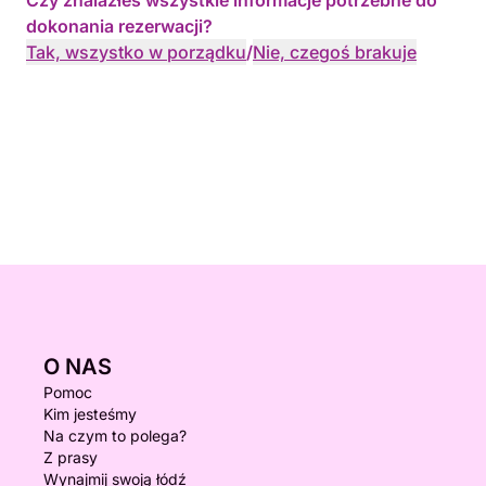
Czy znalazłeś wszystkie informacje potrzebne do
dokonania rezerwacji?
Tak, wszystko w porządku
/
Nie, czegoś brakuje
O NAS
Pomoc
Kim jesteśmy
Na czym to polega?
Z prasy
Wynajmij swoją łódź