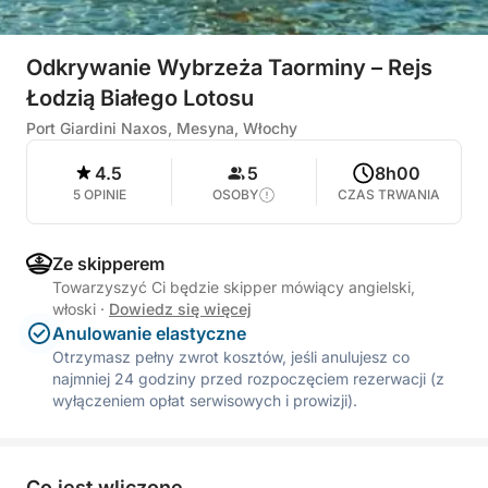
Odkrywanie Wybrzeża Taorminy – Rejs
Łodzią Białego Lotosu
Port Giardini Naxos, Mesyna, Włochy
4.5
5
8h00
5 OPINIE
OSOBY
CZAS TRWANIA
Ze skipperem
Towarzyszyć Ci będzie skipper mówiący angielski,
włoski
·
Dowiedz się więcej
Anulowanie elastyczne
Otrzymasz pełny zwrot kosztów, jeśli anulujesz co
najmniej 24 godziny przed rozpoczęciem rezerwacji (z
wyłączeniem opłat serwisowych i prowizji).
Co jest wliczone