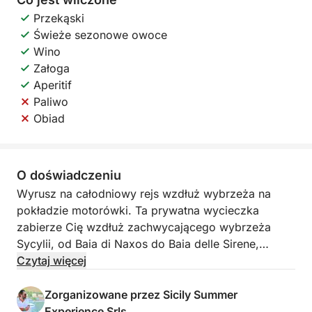
Przekąski
Świeże sezonowe owoce
Wino
Załoga
Aperitif
Paliwo
Obiad
O doświadczeniu
Wyrusz na całodniowy rejs wzdłuż wybrzeża na
pokładzie motorówki. Ta prywatna wycieczka
zabierze Cię wzdłuż zachwycającego wybrzeża
Sycylii, od Baia di Naxos do Baia delle Sirene,
oferując zapierające dech w piersiach widoki i
Czytaj więcej
ukryte skarby.
Zorganizowane przez Sicily Summer
Zrelaksuj się i ciesz się pięknem morza, odkrywając
Experience Srls