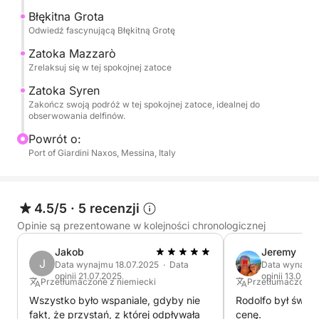
- Baia delle Sirene
Błękitna Grota
Odwiedź fascynującą Błękitną Grotę
Opcjonalny przystanek restauracyjny – skosztuj
Zatoka Mazzarò
autentycznej kuchni sycylijskiej w nadmorskiej
Zrelaksuj się w tej spokojnej zatoce
restauracji (nie wliczone w cenę).
Zatoka Syren
Zakończ swoją podróż w tej spokojnej zatoce, idealnej do
Zachęcamy do zabrania na pokład własnego
obserwowania delfinów.
jedzenia!
Powrót o:
Port of Giardini Naxos, Messina, Italy
4.5/5
·
5 recenzji
Opinie są prezentowane w kolejności chronologicznej
Jakob
Jeremy
J
Data wynajmu 18.07.2025 · Data
Data wynajmu
opinii 21.07.2025
opinii 13.02.2
Przetłumaczone z niemiecki
Przetłumaczone z
Wszystko było wspaniale, gdyby nie
Rodolfo był świet
fakt, że przystań, z której odpływała
cenę.