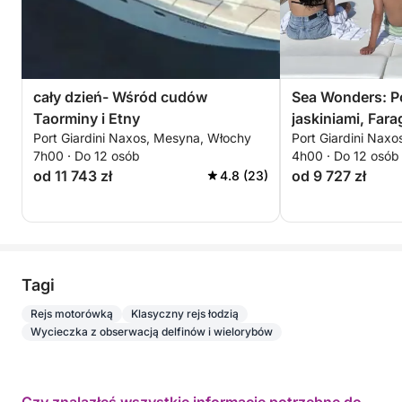
cały dzień- Wśród cudów
Sea Wonders: P
Taorminy i Etny
jaskiniami, Farag
Port Giardini Naxos, Mesyna, Włochy
Port Giardini Nax
nurkowaniem w 
7h00 · Do 12 osób
4h00 · Do 12 osób
od 11 743 zł
od 9 727 zł
4.8 (23)
Tagi
Rejs motorówką
Klasyczny rejs łodzią
Wycieczka z obserwacją delfinów i wielorybów