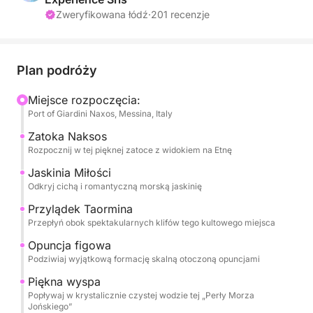
malownicze miejsca, takie jak Grotta dell’Amore,
Zweryfikowana łódź
·
201 recenzje
Capo Taormina i Isola Bella.
Przez cały dzień będziesz raczony sezonowymi
Plan podróży
owocami, przekąskami i szampanem, słuchając
ulubionej muzyki z systemu nagłośnienia łodzi.
Miejsce rozpoczęcia:
Port of Giardini Naxos, Messina, Italy
Profesjonalny kapitan i załoga zadbają o płynną i
bezpieczną podróż, pozwalając Ci w pełni się
Zatoka Naksos
zrelaksować.
Rozpocznij w tej pięknej zatoce z widokiem na Etnę
Jaskinia Miłości
Wycieczka obejmuje:
Odkryj cichą i romantyczną morską jaskinię
- Baia di Naxos.
Przylądek Taormina
- Grotta dell’Amore
Przepłyń obok spektakularnych klifów tego kultowego miejsca
- Capo Taormina
Opuncja figowa
-Scoglio del Ficodindia
Podziwiaj wyjątkową formację skalną otoczoną opuncjami
- Izola Bella
Piękna wyspa
-Grotta Azzurra
Popływaj w krystalicznie czystej wodzie tej „Perły Morza
- Baia di Mazzarò
Jońskiego”