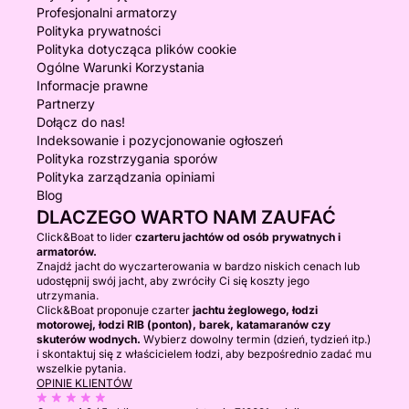
Profesjonalni armatorzy
Polityka prywatności
Polityka dotycząca plików cookie
Ogólne Warunki Korzystania
Informacje prawne
Partnerzy
Dołącz do nas!
Indeksowanie i pozycjonowanie ogłoszeń
Polityka rozstrzygania sporów
Polityka zarządzania opiniami
Blog
DLACZEGO WARTO NAM ZAUFAĆ
Click&Boat to lider
czarteru jachtów od osób prywatnych i
armatorów.
Znajdź jacht do wyczarterowania w bardzo niskich cenach lub
udostępnij swój jacht, aby zwróciły Ci się koszty jego
utrzymania.
Click&Boat proponuje czarter
jachtu żeglowego, łodzi
motorowej, łodzi RIB (ponton), barek, katamaranów czy
skuterów wodnych.
Wybierz dowolny termin (dzień, tydzień itp.)
i skontaktuj się z właścicielem łodzi, aby bezpośrednio zadać mu
wszelkie pytania.
OPINIE KLIENTÓW