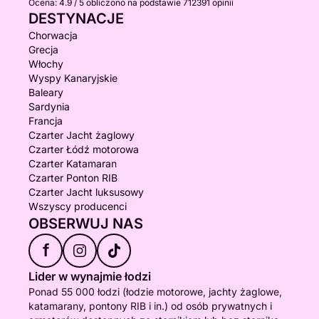
Ocena:
4.9 / 5
obliczono na podstawie 712391 opinii
DESTYNACJE
Chorwacja
Grecja
Włochy
Wyspy Kanaryjskie
Baleary
Sardynia
Francja
Czarter Jacht żaglowy
Czarter Łódź motorowa
Czarter Katamaran
Czarter Ponton RIB
Czarter Jacht luksusowy
Wszyscy producenci
OBSERWUJ NAS
f
Lider w wynajmie łodzi
Ponad 55 000 łodzi (łodzie motorowe, jachty żaglowe,
katamarany, pontony RIB i in.) od osób prywatnych i