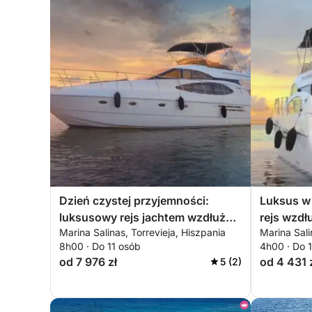
Dzień czystej przyjemności:
Luksus w 
luksusowy rejs jachtem wzdłuż
rejs wzdł
Marina Salinas, Torrevieja, Hiszpania
Marina Sali
wybrzeża Torrevieja
8h00 · Do 11 osób
4h00 · Do 
od 7 976 zł
od 4 431 
5 (2)