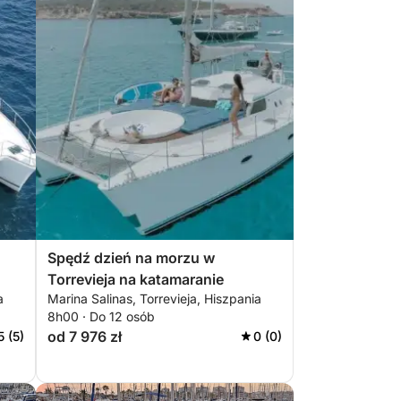
Spędź dzień na morzu w
Torrevieja na katamaranie
a
Marina Salinas, Torrevieja, Hiszpania
8h00 · Do 12 osób
od 7 976 zł
5 (5)
0 (0)