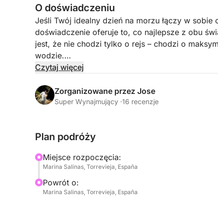
O doświadczeniu
Jeśli Twój idealny dzień na morzu łączy w sobie ch
doświadczenie oferuje to, co najlepsze z obu św
jest, że nie chodzi tylko o rejs – chodzi o maks
wodzie.
Czytaj więcej
Gdy opuszczasz Torrevieję, linia brzegowa otwie
krystalicznie czystą, błękitną wodą. Dzień należy
Zorganizowane przez Jose
relaksujący rejs z zastrzykami adrenaliny i mnó
Super Wynajmujący ·
16 recenzje
Wykorzystaj w pełni cały dzień na wodzie:
Plan podróży
- Przystanki na pływanie w spokojnych, krystalic
- Paddleboarding i snorkeling dla bardziej relak
Miejsce rozpoczęcia:
- Opalanie się na przestronnych pokładach z ni
Marina Salinas, Torrevieja, España
- Sesje na skuterach wodnych dla tych, którzy c
Powrót o:
Marina Salinas, Torrevieja, España
Pomiędzy aktywnościami ciesz się komfortem do
wewnętrznych – idealnych do ochłodzenia się, pod