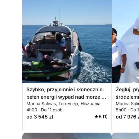
Szybko, przyjemnie i słonecznie:
Żegluj, pł
pełen energii wypad nad morze w
śródziem
Marina Salinas, Torrevieja, Hiszpania
Marina Sali
Torrevieja
widokiem
4h00 · Do 11 osób
8h00 · Do 
sushi
od 3 545 zł
od 7 976 
5 (1)