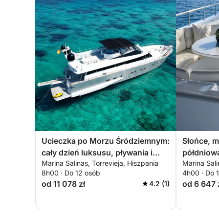
Ucieczka po Morzu Śródziemnym:
Słońce, m
cały dzień luksusu, pływania i
półdniow
Marina Salinas, Torrevieja, Hiszpania
Marina Sali
odkrywania wybrzeża
Śródziem
8h00 · Do 12 osób
4h00 · Do 
od 11 078 zł
od 6 647 
4.2 (1)