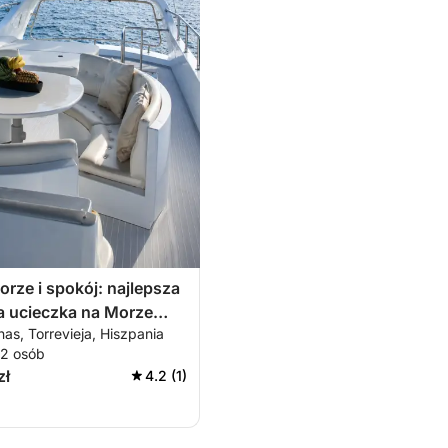
orze i spokój: najlepsza
a ucieczka na Morze
nas, Torrevieja, Hiszpania
ne
12 osób
zł
4.2 (1)