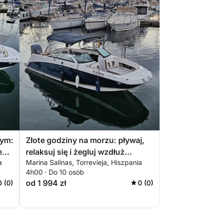
nym:
Złote godziny na morzu: pływaj,
e
relaksuj się i żegluj wzdłuż
a
Marina Salinas, Torrevieja, Hiszpania
wybrzeża Torrevieja
4h00 · Do 10 osób
od 1 994 zł
0 (0)
0 (0)