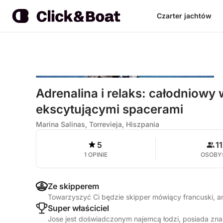
Czarter jachtów
Adrenalina i relaks: całodniow
ekscytującymi spacerami
Marina Salinas, Torrevieja, Hiszpania
5
11
1 OPINIE
OSOBY
Ze skipperem
Towarzyszyć Ci będzie skipper mówiący francuski, an
Super właściciel
Jose jest doświadczonym najemcą łodzi, posiada zna