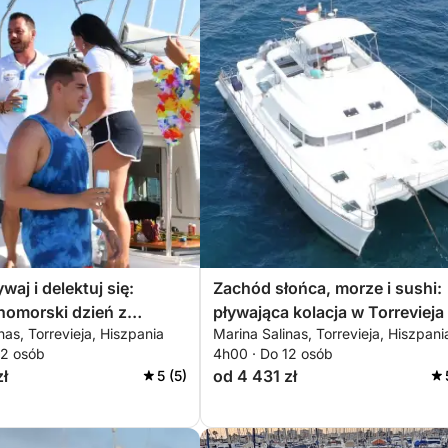
ywaj i delektuj się:
Zachód słońca, morze i sushi:
nomorski dzień z
pływająca kolacja w Torrevieja
nas, Torrevieja, Hiszpania
Marina Salinas, Torrevieja, Hiszpani
 na morze i momentami
12 osób
4h00 · Do 12 osób
zł
od 4 431 zł
5 (5)