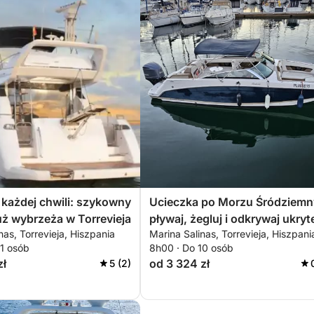
każdej chwili: szykowny
Ucieczka po Morzu Śródziem
uż wybrzeża w Torrevieja
pływaj, żegluj i odkrywaj ukryt
nas, Torrevieja, Hiszpania
Marina Salinas, Torrevieja, Hiszpani
zakątki Torrevieja
11 osób
8h00 · Do 10 osób
zł
od 3 324 zł
5 (2)