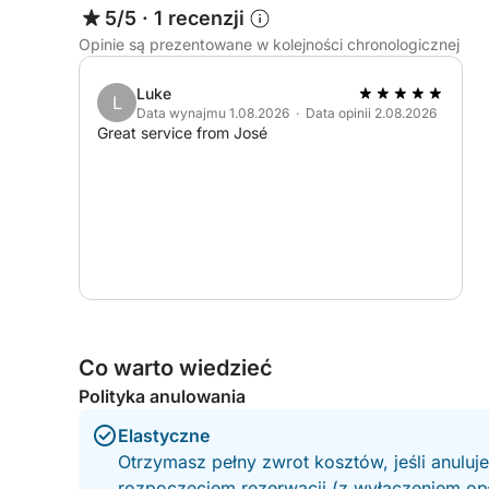
odpoczynku od słońca. Rozpal grilla na pokładzie
5/5
·
1 recenzji
lunch w otoczeniu morza.
Opinie są prezentowane w kolejności chronologicznej
To, co wyróżnia to doświadczenie, to jego wszec
Luke
L
spokojnego i malowniczego krajobrazu do energi
Data wynajmu 1.08.2026 · Data opinii 2.08.2026
idealnie nadaje się dla grup mieszanych, które 
Great service from José
Hydrauliczna platforma do pływania sprawia, że
płynne i łatwe, a ogólny układ daje każdemu prz
sposób.
Doświadczony sternik poprowadzi Cię do najleps
– wolne i relaksujące, czy szybkie i niezapomnian
zaprojektowany z myślą o wolności, zabawie i c
później.
Co warto wiedzieć
Polityka anulowania
Elastyczne
Otrzymasz pełny zwrot kosztów, jeśli anuluj
rozpoczęciem rezerwacji (z wyłączeniem opła